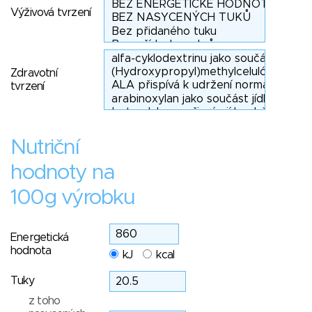
Výživová tvrzení
Zdravotní
tvrzení
Nutriční
hodnoty na
100g výrobku
Energetická
hodnota
kJ
kcal
Tuky
z toho