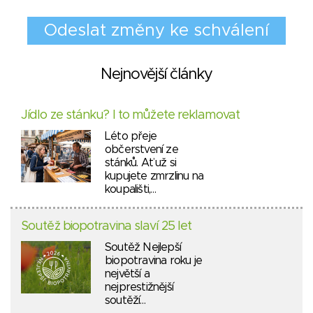
Nejnovější články
Jídlo ze stánku? I to můžete reklamovat
Léto přeje
občerstvení ze
stánků. Ať už si
kupujete zmrzlinu na
koupališti,…
Soutěž biopotravina slaví 25 let
Soutěž Nejlepší
biopotravina roku je
největší a
nejprestižnější
soutěží…