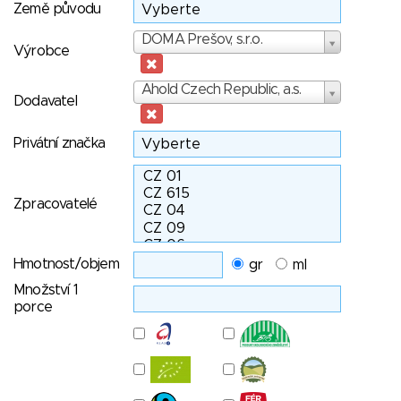
Země původu
Výrobce
DOMA Prešov, s.r.o.
Výrobce
Dodavatel
Ahold Czech Republic, a.s.
Dodavatel
Privátní značka
Zpracovatelé
Hmotnost/objem
gr
ml
Množství 1
porce