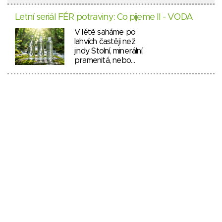
Letní seriál FÉR potraviny: Co pijeme II - VODA
V létě saháme po
lahvích častěji než
jindy. Stolní, minerální,
pramenitá, nebo…