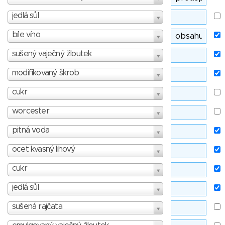
jedlá sůl
bíle víno
sušený vaječný žloutek
modifikovaný škrob
cukr
worcester
pitná voda
ocet kvasný lihový
cukr
jedlá sůl
sušená rajčata