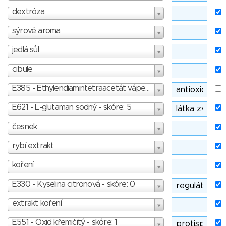
dextróza
sýrové aroma
jedlá sůl
cibule
E385 - Ethylendiamintetraacetát vápenato-disodný - skóre: 3
E621 - L-glutaman sodný - skóre: 5
česnek
rybí extrakt
koření
E330 - Kyselina citronová - skóre: 0
extrakt koření
E551 - Oxid křemičitý - skóre: 1