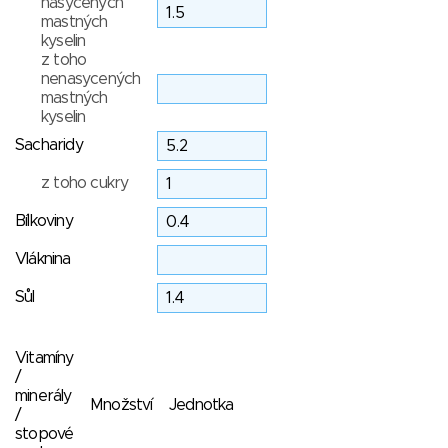
nasycených
mastných
kyselin
z toho
nenasycených
mastných
kyselin
Sacharidy
z toho cukry
Bílkoviny
Vláknina
Sůl
Vitamíny
/
minerály
Množství
Jednotka
/
stopové