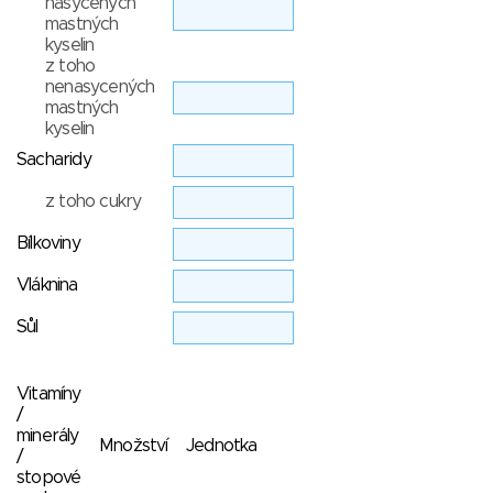
nasycených
mastných
kyselin
z toho
nenasycených
mastných
kyselin
Sacharidy
z toho cukry
Bílkoviny
Vláknina
Sůl
Vitamíny
/
minerály
Množství
Jednotka
/
stopové