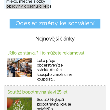
Nejnovější články
Jídlo ze stánku? I to můžete reklamovat
Léto přeje
občerstvení ze
stánků. Ať už si
kupujete zmrzlinu na
koupališti,…
Soutěž biopotravina slaví 25 let
Soutěž Nejlepší
biopotravina roku je
největší a