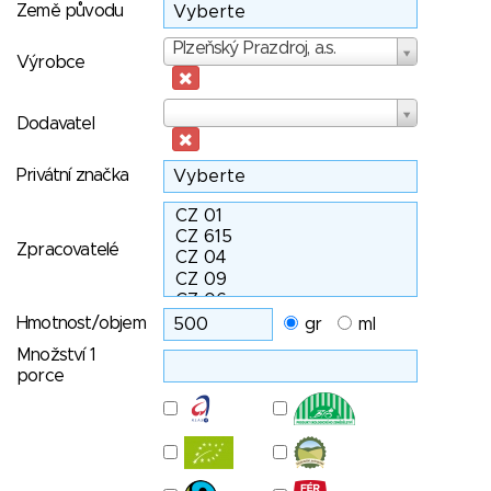
Země původu
Výrobce
Plzeňský Prazdroj, a.s.
Výrobce
Dodavatel
Dodavatel
Privátní značka
Zpracovatelé
Hmotnost/objem
gr
ml
Množství 1
porce