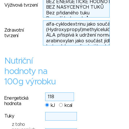
Výživová tvrzení
Zdravotní
tvrzení
Nutriční
hodnoty na
100g výrobku
Energetická
hodnota
kJ
kcal
Tuky
z toho