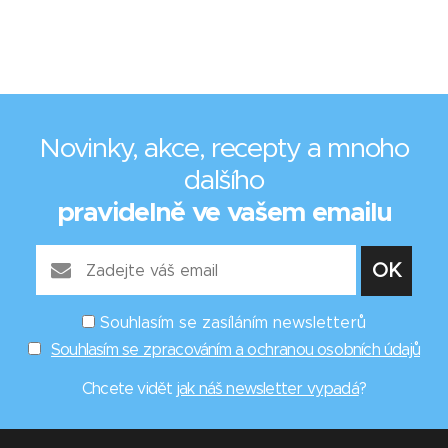
Novinky, akce, recepty a mnoho
dalšího
pravidelně ve vašem emailu
Souhlasím se zasíláním newsletterů
Souhlasím se zpracováním a ochranou osobních údajů
Chcete vidět
jak náš newsletter vypadá
?