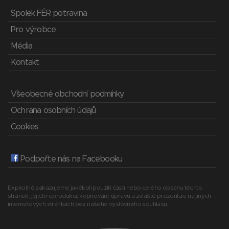
Spolek FÉR potravina
Pro výrobce
Média
Kontakt
Všeobecné obchodní podmínky
Ochrana osobních údajů
Cookies
Podpořte nás na Facebooku
Explicitně zakazujeme jakékoli použití části nebo celého obsahu těchto
stránek, jejich reprodukci, kopírování, úpravu a zvláště prezentaci na jiných
internetových stránkách bez našeho výslovného souhlasu.