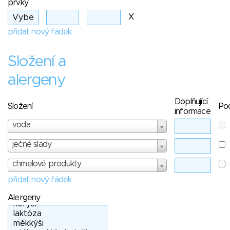
prvky
X
přidat nový řádek
Složení a
alergeny
Doplňující
Složení
Po
informace
voda
ječné slady
chmelové produkty
přidat nový řádek
Alergeny