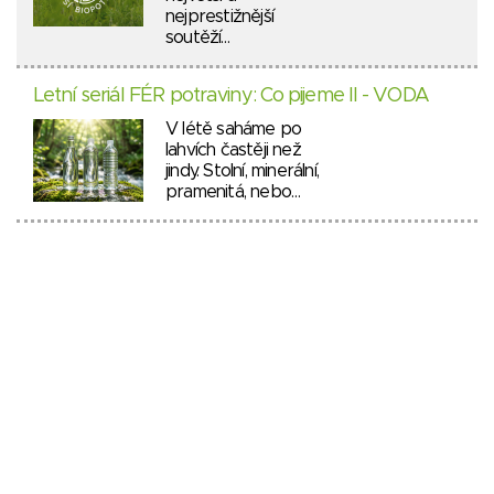
nejprestižnější
soutěží…
Letní seriál FÉR potraviny: Co pijeme II - VODA
V létě saháme po
lahvích častěji než
jindy. Stolní, minerální,
pramenitá, nebo…