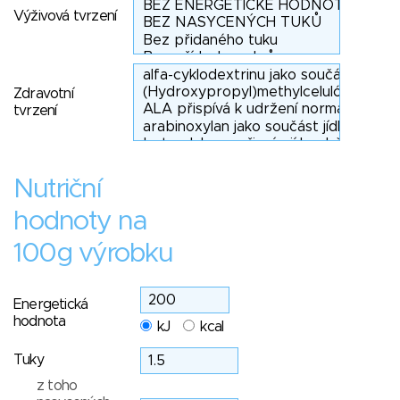
Výživová tvrzení
Zdravotní
tvrzení
Nutriční
hodnoty na
100g výrobku
Energetická
hodnota
kJ
kcal
Tuky
z toho