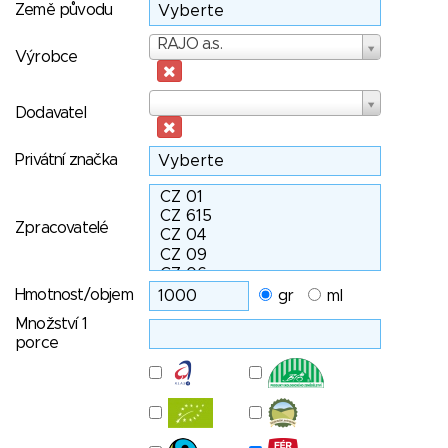
Země původu
Výrobce
RAJO a.s.
Výrobce
Dodavatel
Dodavatel
Privátní značka
Zpracovatelé
Hmotnost/objem
gr
ml
Množství 1
porce