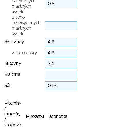
nasycených
mastných
kyselin
z toho
nenasycených
mastných
kyselin
Sacharidy
z toho cukry
Bílkoviny
Vláknina
Sůl
Vitamíny
/
minerály
Množství
Jednotka
/
stopové