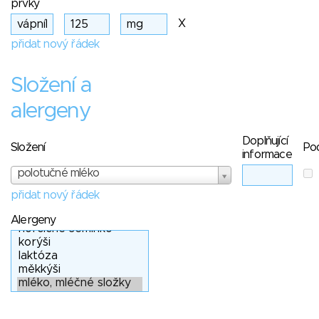
prvky
X
přidat nový řádek
Složení a
alergeny
Doplňující
Složení
Po
informace
polotučné mléko
přidat nový řádek
Alergeny