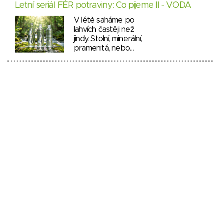
Letní seriál FÉR potraviny: Co pijeme II - VODA
V létě saháme po
lahvích častěji než
jindy. Stolní, minerální,
pramenitá, nebo…