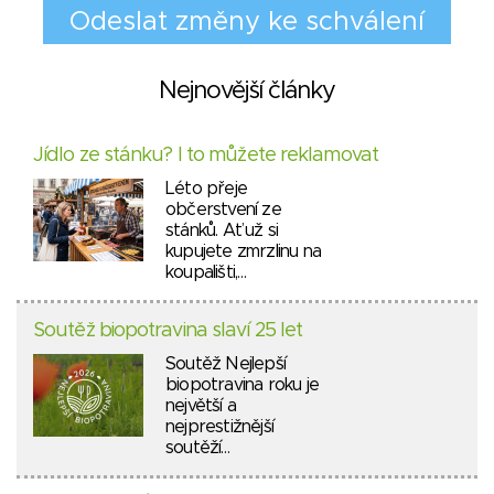
Nejnovější články
Jídlo ze stánku? I to můžete reklamovat
Léto přeje
občerstvení ze
stánků. Ať už si
kupujete zmrzlinu na
koupališti,…
Soutěž biopotravina slaví 25 let
Soutěž Nejlepší
biopotravina roku je
největší a
nejprestižnější
soutěží…