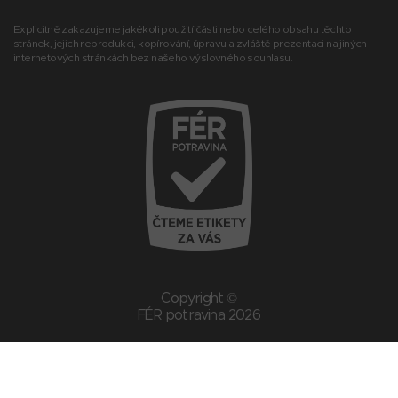
Explicitně zakazujeme jakékoli použití části nebo celého obsahu těchto
stránek, jejich reprodukci, kopírování, úpravu a zvláště prezentaci na jiných
internetových stránkách bez našeho výslovného souhlasu.
Copyright ©
FÉR potravina 2026