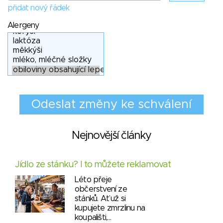
přidat nový řádek
Alergeny
Nejnovější články
Jídlo ze stánku? I to můžete reklamovat
Léto přeje
občerstvení ze
stánků. Ať už si
kupujete zmrzlinu na
koupališti,…