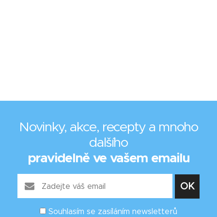
Novinky, akce, recepty a mnoho
dalšího
pravidelně ve vašem emailu
Souhlasím se zasíláním newsletterů