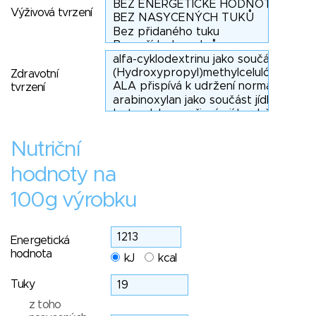
Výživová tvrzení
Zdravotní
tvrzení
Nutriční
hodnoty na
100g výrobku
Energetická
hodnota
kJ
kcal
Tuky
z toho