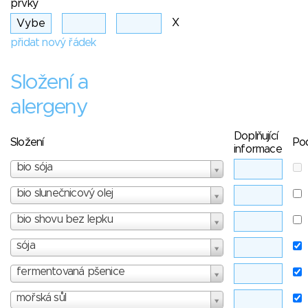
prvky
X
přidat nový řádek
Složení a
alergeny
Doplňující
Složení
Po
informace
bio sója
bio slunečnicový olej
bio shovu bez lepku
sója
fermentovaná pšenice
mořská sůl