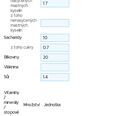
nasycených
mastných
kyselin
z toho
nenasycených
mastných
kyselin
Sacharidy
z toho cukry
Bílkoviny
Vláknina
Sůl
Vitamíny
/
minerály
Množství
Jednotka
/
stopové