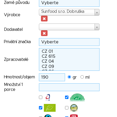
Země původu
Výrobce
Sunfood s.r.o. Dobruška
Výrobce
Dodavatel
Dodavatel
Privátní značka
Zpracovatelé
Hmotnost/objem
gr
ml
Množství 1
porce