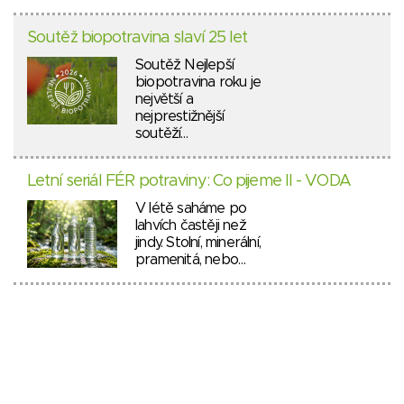
Soutěž biopotravina slaví 25 let
Soutěž Nejlepší
biopotravina roku je
největší a
nejprestižnější
soutěží…
Letní seriál FÉR potraviny: Co pijeme II - VODA
V létě saháme po
lahvích častěji než
jindy. Stolní, minerální,
pramenitá, nebo…