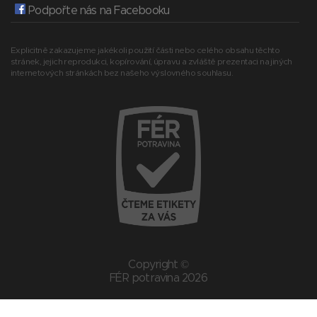
Podpořte nás na Facebooku
Explicitně zakazujeme jakékoli použití části nebo celého obsahu těchto
stránek, jejich reprodukci, kopírování, úpravu a zvláště prezentaci na jiných
internetových stránkách bez našeho výslovného souhlasu.
Copyright ©
FÉR potravina 2026