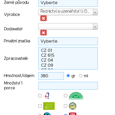
Země původu
Výrobce
Řeznictví a uzenářství U Dolejších s.r.o.
Výrobce
Dodavatel
Dodavatel
Privátní značka
Zpracovatelé
Hmotnost/objem
gr
ml
Množství 1
porce