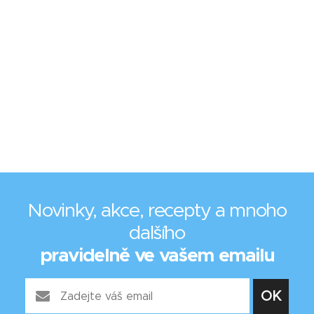
Novinky, akce, recepty a mnoho
dalšího
pravidelně ve vašem emailu