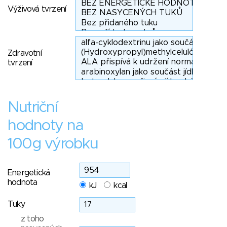
Výživová tvrzení
Zdravotní
tvrzení
Nutriční
hodnoty na
100g výrobku
Energetická
hodnota
kJ
kcal
Tuky
z toho