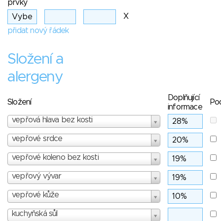
prvky
X
přidat nový řádek
Složení a
alergeny
Doplňující
Složení
Po
informace
vepřová hlava bez kosti
vepřové srdce
vepřové koleno bez kosti
vepřový vývar
vepřové kůže
kuchyňská sůl