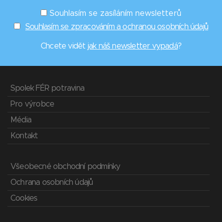
Souhlasím se zasíláním newsletterů
Souhlasím se zpracováním a ochranou osobních údajů
Chcete vidět
jak náš newsletter vypadá
?
Spolek FÉR potravina
Pro výrobce
Média
Kontakt
Všeobecné obchodní podmínky
Ochrana osobních údajů
Cookies