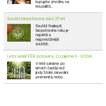
kupujete zmrzlinu na
koupališti,…
Soutěž biopotravina slaví 25 let
Soutěž Nejlepší
biopotravina roku je
největší a
nejprestižnější
soutěží…
Letní seriál FÉR potraviny: Co pijeme II - VODA
V létě saháme po
lahvích častěji než
jindy. Stolní, minerální,
pramenitá, nebo…