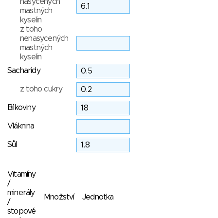
nasycených
mastných
kyselin
z toho
nenasycených
mastných
kyselin
Sacharidy
z toho cukry
Bílkoviny
Vláknina
Sůl
Vitamíny
/
minerály
Množství
Jednotka
/
stopové