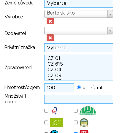
Země původu
Výrobce
Berto sk, s.r.o.
Výrobce
Dodavatel
Dodavatel
Privátní značka
Zpracovatelé
Hmotnost/objem
gr
ml
Množství 1
porce