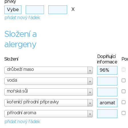
prvky
X
přidat nový řádek
Složení a
alergeny
Doplňující
Složení
Po
informace
drůbeží maso
voda
mořská sůl
kořenící přírodní přípravky
přírodní aroma
přidat nový řádek