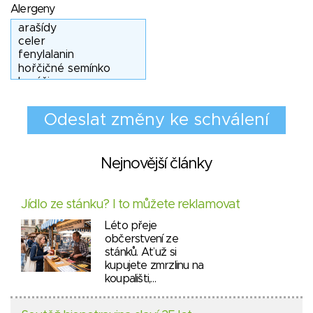
Alergeny
Nejnovější články
Jídlo ze stánku? I to můžete reklamovat
Léto přeje
občerstvení ze
stánků. Ať už si
kupujete zmrzlinu na
koupališti,…