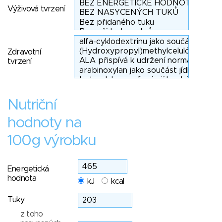
Výživová tvrzení
Zdravotní
tvrzení
Nutriční
hodnoty na
100g výrobku
Energetická
hodnota
kJ
kcal
Tuky
z toho