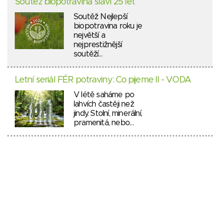
Soutěž biopotravina slaví 25 let
Soutěž Nejlepší
biopotravina roku je
největší a
nejprestižnější
soutěží…
Letní seriál FÉR potraviny: Co pijeme II - VODA
V létě saháme po
lahvích častěji než
jindy. Stolní, minerální,
pramenitá, nebo…