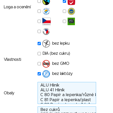
Loga a ocenění
bez lepku
DIA (bez cukru)
Vlastnosti
bez GMO
bez laktózy
Obaly