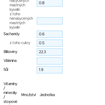
nasycených
mastných
kyselin
z toho
nenasycených
mastných
kyselin
Sacharidy
z toho cukry
Bílkoviny
Vláknina
Sůl
Vitamíny
/
minerály
Množství
Jednotka
/
stopové