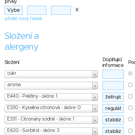
prvky
X
přidat nový řádek
Složení a
alergeny
Doplňující
Složení
Po
informace
cukr
aroma
E440 - Pektiny - skóre: 1
E330 - Kyselina citronová - skóre: 0
E331 - Citronany sodné - skóre: 1
E420 - Sorbitol - skóre: 3