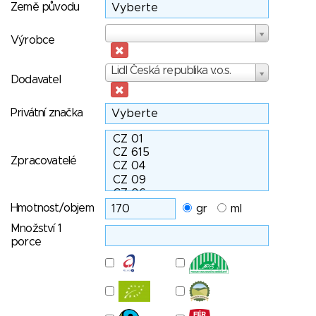
Země původu
Výrobce
Výrobce
Dodavatel
Lidl Česká republika v.o.s.
Dodavatel
Privátní značka
Zpracovatelé
Hmotnost/objem
gr
ml
Množství 1
porce