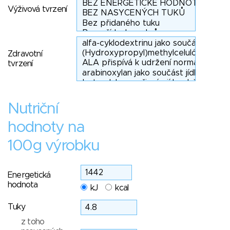
Výživová tvrzení
Zdravotní
tvrzení
Nutriční
hodnoty na
100g výrobku
Energetická
hodnota
kJ
kcal
Tuky
z toho