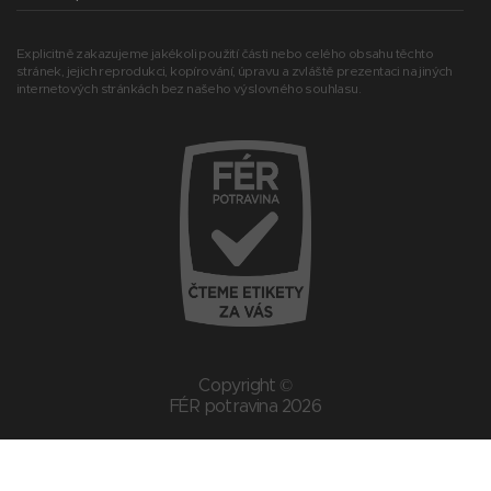
Explicitně zakazujeme jakékoli použití části nebo celého obsahu těchto
stránek, jejich reprodukci, kopírování, úpravu a zvláště prezentaci na jiných
internetových stránkách bez našeho výslovného souhlasu.
Copyright ©
FÉR potravina 2026