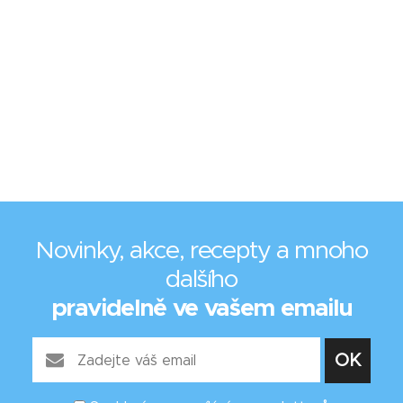
Novinky, akce, recepty a mnoho
dalšího
pravidelně ve vašem emailu