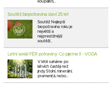
koupališti,…
Soutěž biopotravina slaví 25 let
Soutěž Nejlepší
biopotravina roku je
největší a
nejprestižnější
soutěží…
Letní seriál FÉR potraviny: Co pijeme II - VODA
V létě saháme po
lahvích častěji než
jindy. Stolní, minerální,
pramenitá, nebo…