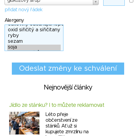
glukózový sirup
přidat nový řádek
Alergeny
Nejnovější články
Jídlo ze stánku? I to můžete reklamovat
Léto přeje
občerstvení ze
stánků. Ať už si
kupujete zmrzlinu na