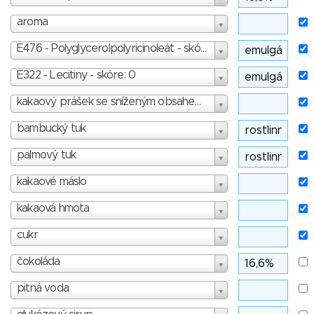
aroma
E476 - Polyglycerolpolyricinoleát - skóre: 3
E322 - Lecitiny - skóre: 0
kakaový prášek se sníženým obsahem tuku
bambucký tuk
palmový tuk
kakaové máslo
kakaová hmota
cukr
čokoláda
pitná voda