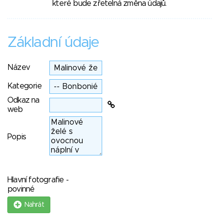
které bude zřetelná změna údajů.
Základní údaje
Název
Kategorie
Odkaz na
web
Popis
Hlavní fotografie -
povinné
Nahrát