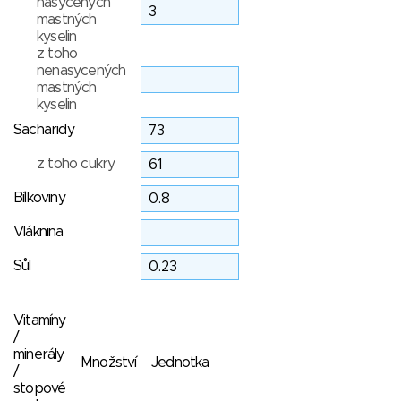
nasycených
mastných
kyselin
z toho
nenasycených
mastných
kyselin
Sacharidy
z toho cukry
Bílkoviny
Vláknina
Sůl
Vitamíny
/
minerály
Množství
Jednotka
/
stopové