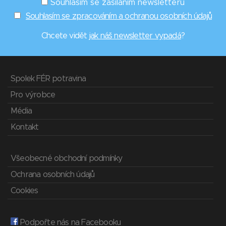
Souhlasím se zasíláním newsletterů
Souhlasím se zpracováním a ochranou osobních údajů
Chcete vidět
jak náš newsletter vypadá
?
Spolek FÉR potravina
Pro výrobce
Média
Kontakt
Všeobecné obchodní podmínky
Ochrana osobních údajů
Cookies
Podpořte nás na Facebooku