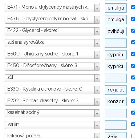
E471 - Mono a diglyceridy mastných kyselin - skóre: 1
E476 - Polyglycerolpolyricinoleát - skóre: 3
E422 - Glycerol - skóre: 1
sušená syrovátka
E500 - Uhličitany sodné - skóre: 1
E450 - Difosforečnany - skóre: 3
sůl
E330 - Kyselina citronová - skóre: 0
E202 - Sorban draselný - skóre: 3
kaseinát sodný
vanilin
kakaová poleva