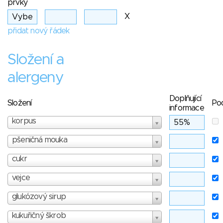
prvky
X
přidat nový řádek
Složení a
alergeny
Doplňující
Složení
Po
informace
korpus
pšeničná mouka
cukr
vejce
glukózový sirup
kukuřičný škrob