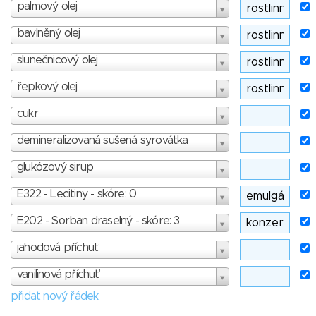
palmový olej
bavlněný olej
slunečnicový olej
řepkový olej
cukr
demineralizovaná sušená syrovátka
glukózový sirup
E322 - Lecitiny - skóre: 0
E202 - Sorban draselný - skóre: 3
jahodová příchuť
vanilinová příchuť
přidat nový řádek