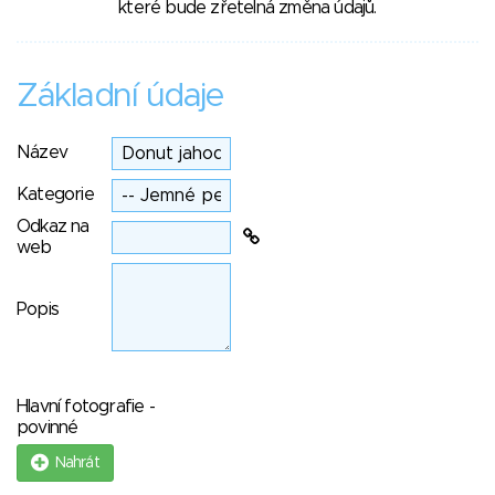
které bude zřetelná změna údajů.
Základní údaje
Název
Kategorie
Odkaz na
web
Popis
Hlavní fotografie -
povinné
Nahrát