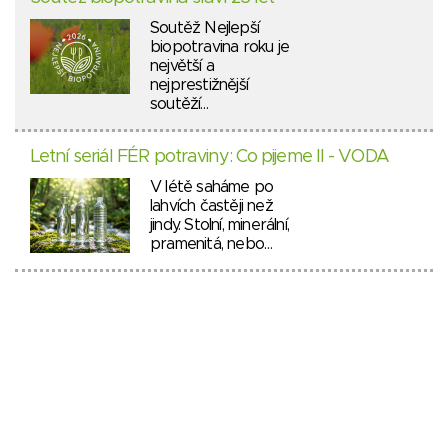
Soutěž Nejlepší
biopotravina roku je
největší a
nejprestižnější
soutěží…
Letní seriál FÉR potraviny: Co pijeme II - VODA
V létě saháme po
lahvích častěji než
jindy. Stolní, minerální,
pramenitá, nebo…