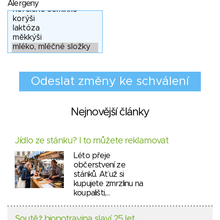
Alergeny
Nejnovější články
Jídlo ze stánku? I to můžete reklamovat
Léto přeje
občerstvení ze
stánků. Ať už si
kupujete zmrzlinu na
koupališti,…
Soutěž biopotravina slaví 25 let