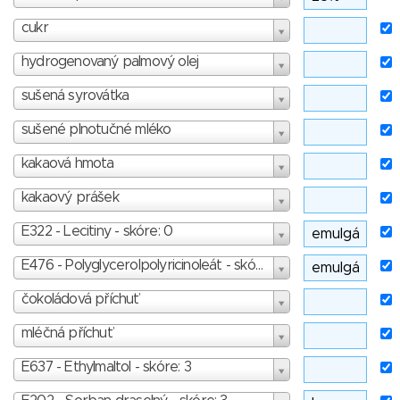
cukr
hydrogenovaný palmový olej
sušená syrovátka
sušené plnotučné mléko
kakaová hmota
kakaový prášek
E322 - Lecitiny - skóre: 0
E476 - Polyglycerolpolyricinoleát - skóre: 3
čokoládová příchuť
mléčná příchuť
E637 - Ethylmaltol - skóre: 3