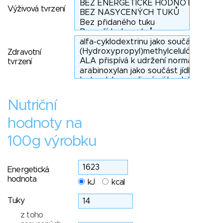
Výživová tvrzení
Zdravotní
tvrzení
Nutriční
hodnoty na
100g výrobku
Energetická
hodnota
kJ
kcal
Tuky
z toho