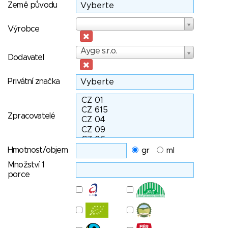
Země původu
Výrobce
Výrobce
Dodavatel
Ayge s.r.o.
Dodavatel
Privátní značka
Zpracovatelé
Hmotnost/objem
gr
ml
Množství 1
porce