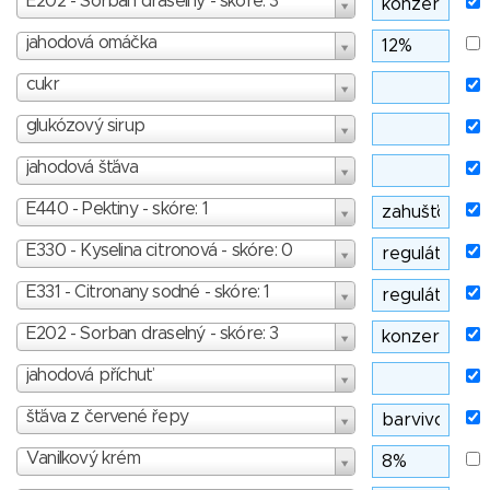
E202 - Sorban draselný - skóre: 3
jahodová omáčka
cukr
glukózový sirup
jahodová šťáva
E440 - Pektiny - skóre: 1
E330 - Kyselina citronová - skóre: 0
E331 - Citronany sodné - skóre: 1
E202 - Sorban draselný - skóre: 3
jahodová příchuť
šťáva z červené řepy
Vanilkový krém