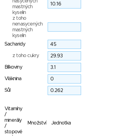
nasycených
mastných
kyselin
z toho
nenasycených
mastných
kyselin
Sacharidy
z toho cukry
Bílkoviny
Vláknina
Sůl
Vitamíny
/
minerály
Množství
Jednotka
/
stopové