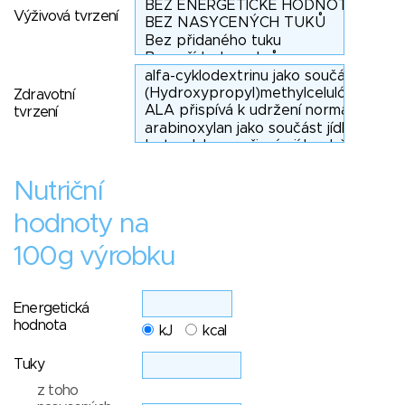
Výživová tvrzení
Zdravotní
tvrzení
Nutriční
hodnoty na
100g výrobku
Energetická
hodnota
kJ
kcal
Tuky
z toho