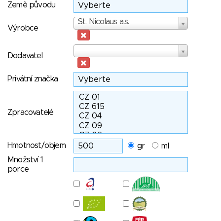
Země původu
Výrobce
St. Nicolaus a.s.
Výrobce
Dodavatel
Dodavatel
Privátní značka
Zpracovatelé
Hmotnost/objem
gr
ml
Množství 1
porce