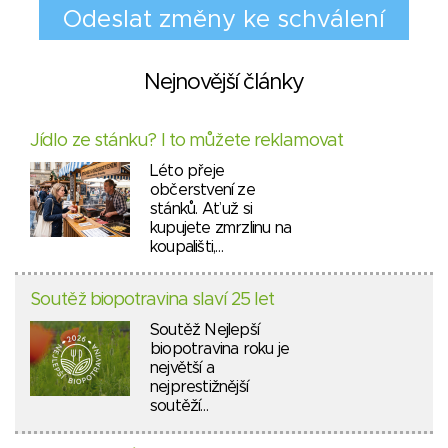
Nejnovější články
Jídlo ze stánku? I to můžete reklamovat
Léto přeje
občerstvení ze
stánků. Ať už si
kupujete zmrzlinu na
koupališti,…
Soutěž biopotravina slaví 25 let
Soutěž Nejlepší
biopotravina roku je
největší a
nejprestižnější
soutěží…