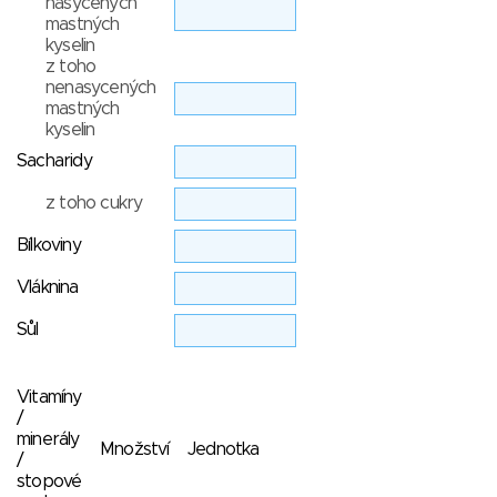
nasycených
mastných
kyselin
z toho
nenasycených
mastných
kyselin
Sacharidy
z toho cukry
Bílkoviny
Vláknina
Sůl
Vitamíny
/
minerály
Množství
Jednotka
/
stopové