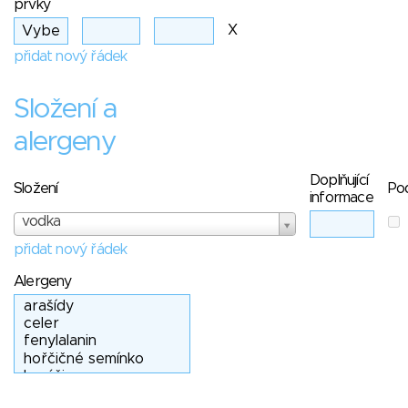
prvky
X
přidat nový řádek
Složení a
alergeny
Doplňující
Složení
Po
informace
vodka
přidat nový řádek
Alergeny