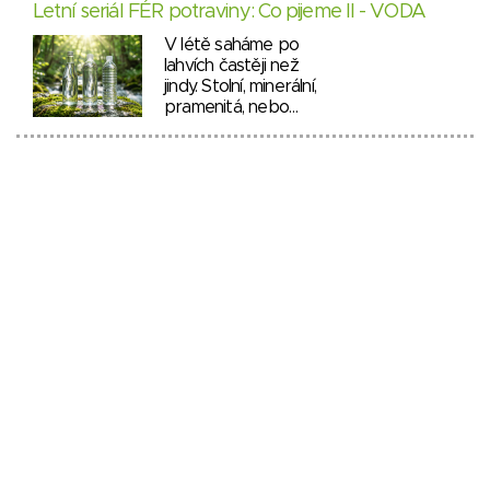
Letní seriál FÉR potraviny: Co pijeme II - VODA
V létě saháme po
lahvích častěji než
jindy. Stolní, minerální,
pramenitá, nebo…