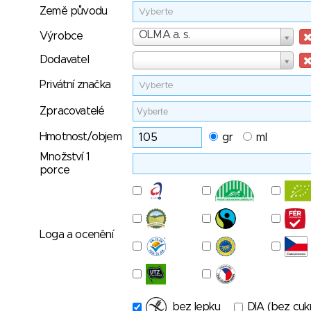
Země původu
Vyberte
Výrobce
OLMA a. s.
Výrobce
Dodavatel
Dodavatel
Privátní značka
Vyberte
Zpracovatelé
Hmotnost/objem
gr
ml
Množství 1
porce
Loga a ocenění
bez lepku
DIA (bez cuk