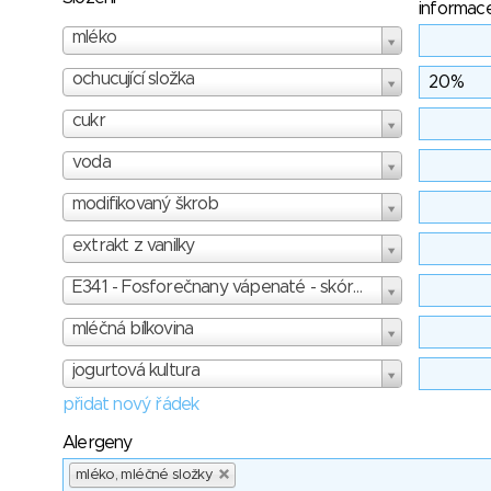
informac
mléko
ochucující složka
cukr
voda
modifikovaný škrob
extrakt z vanilky
E341 - Fosforečnany vápenaté - skóre: 2
mléčná bílkovina
jogurtová kultura
přidat nový řádek
Alergeny
mléko, mléčné složky