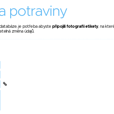
 potraviny
 databáze, je potřeba abyste
připojili fotografii etikety
, na kte
etelná změna údajů.