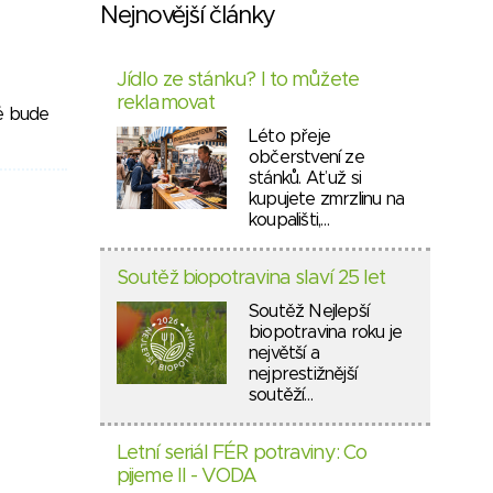
Nejnovější články
Jídlo ze stánku? I to můžete
reklamovat
ré bude
Léto přeje
občerstvení ze
stánků. Ať už si
kupujete zmrzlinu na
koupališti,…
Soutěž biopotravina slaví 25 let
Soutěž Nejlepší
biopotravina roku je
největší a
nejprestižnější
soutěží…
Letní seriál FÉR potraviny: Co
pijeme II - VODA