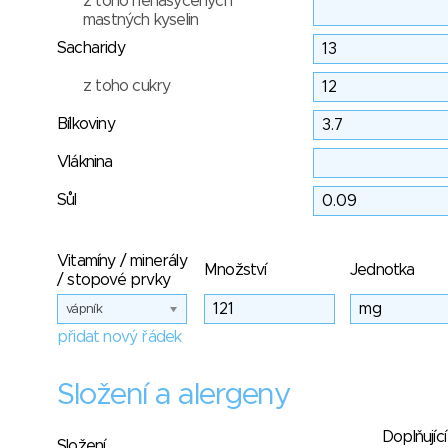
z toho nenasycených
mastných kyselin
Sacharidy
z toho cukry
Bílkoviny
Vláknina
Sůl
Vitamíny / minerály
Množství
Jednotka
/ stopové prvky
vápník
přidat nový řádek
Složení a alergeny
Doplňující
Složení