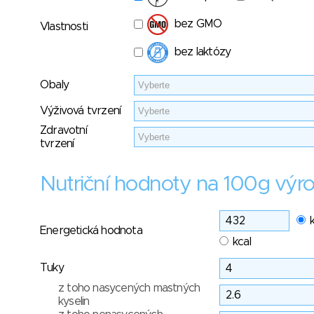
bez GMO
Vlastnosti
bez laktózy
Obaly
Výživová tvrzení
Zdravotní
tvrzení
Nutriční hodnoty na 100g výr
Energetická hodnota
kcal
Tuky
z toho nasycených mastných
kyselin