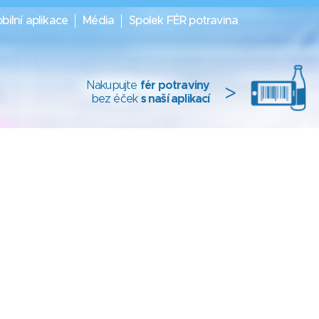
bilní aplikace
Média
Spolek FÉR potravina
Nakupujte
fér potraviny
>
bez éček
s naší aplikací