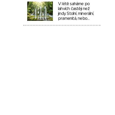
V létě saháme po
lahvích častěji než
jindy. Stolní, minerální,
pramenitá, nebo…