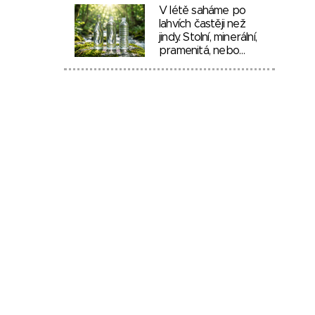
V létě saháme po
lahvích častěji než
jindy. Stolní, minerální,
pramenitá, nebo…