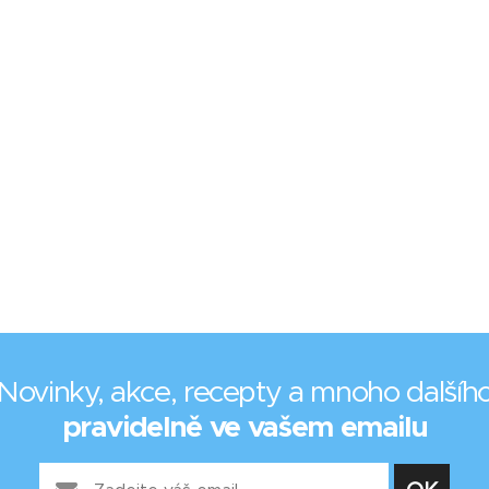
Novinky, akce, recepty a mnoho dalšíh
pravidelně ve vašem emailu