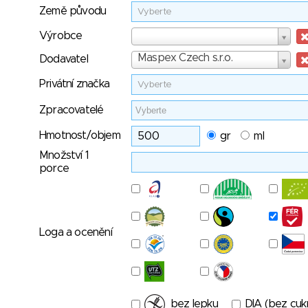
Země původu
Vyberte
Výrobce
Výrobce
Dodavatel
Maspex Czech s.r.o.
Dodavatel
Privátní značka
Vyberte
Zpracovatelé
Hmotnost/objem
gr
ml
Množství 1
porce
Loga a ocenění
bez lepku
DIA (bez cuk