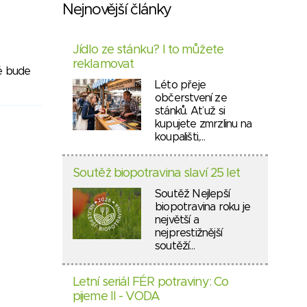
Nejnovější články
Jídlo ze stánku? I to můžete
reklamovat
ré bude
Léto přeje
občerstvení ze
stánků. Ať už si
kupujete zmrzlinu na
koupališti,…
Soutěž biopotravina slaví 25 let
Soutěž Nejlepší
biopotravina roku je
největší a
nejprestižnější
soutěží…
Letní seriál FÉR potraviny: Co
pijeme II - VODA