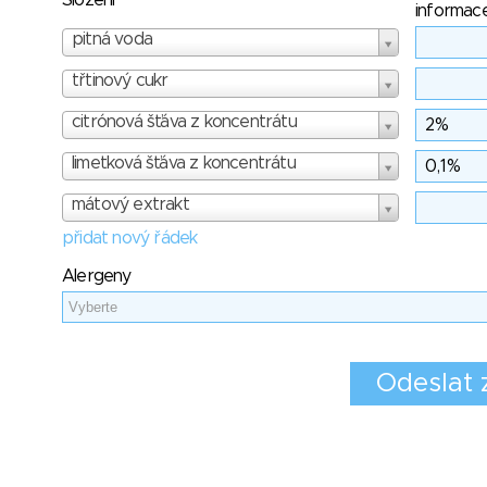
Složení
informac
pitná voda
třtinový cukr
citrónová šťáva z koncentrátu
limetková šťáva z koncentrátu
mátový extrakt
přidat nový řádek
Alergeny