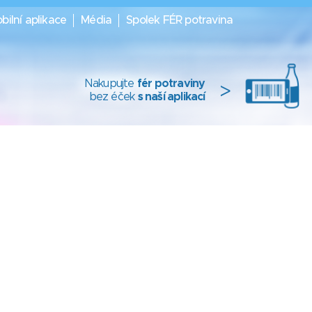
bilní aplikace
Média
Spolek FÉR potravina
Nakupujte
fér potraviny
>
bez éček
s naší aplikací