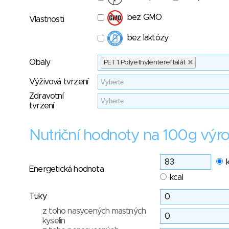
bez GMO
Vlastnosti
bez laktózy
Obaly
PET 1 Polyethylentereftalát
Výživová tvrzení
Zdravotní
tvrzení
Nutriční hodnoty na 100g výr
Energetická hodnota
kcal
Tuky
z toho nasycených mastných
kyselin