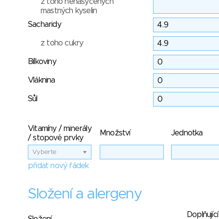
z toho nenasycených
mastných kyselin
Sacharidy
z toho cukry
Bílkoviny
Vláknina
Sůl
Vitamíny / minerály
Množství
Jednotka
/ stopové prvky
Vyberte
přidat nový řádek
Složení a alergeny
Doplňující