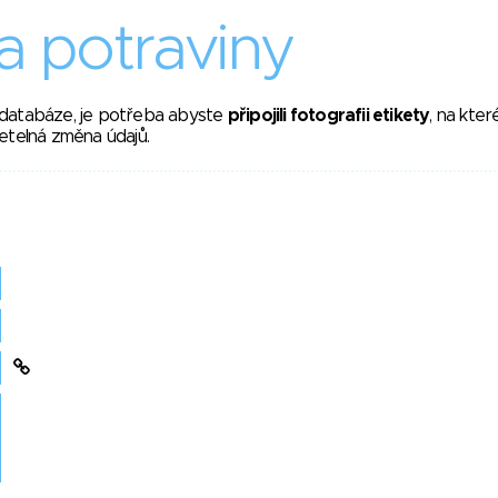
 potraviny
 databáze, je potřeba abyste
připojili fotografii etikety
, na kte
etelná změna údajů.