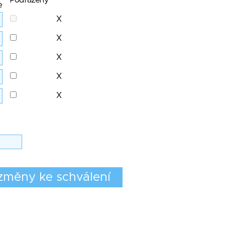
Podřazený
e
X
X
X
X
X