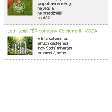
biopotravina roku je
největší a
nejprestižnější
soutěží…
Letní seriál FÉR potraviny: Co pijeme II - VODA
V létě saháme po
lahvích častěji než
jindy. Stolní, minerální,
pramenitá, nebo…