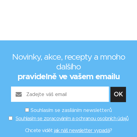
Novinky, akce, recepty a mnoho
dalšího
pravidelně ve vašem emailu
Souhlasím se zasíláním newsletterů
Souhlasím se zpracováním a ochranou osobních údajů
Chcete vidět
jak náš newsletter vypadá
?