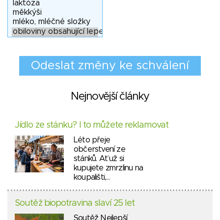
Nejnovější články
Jídlo ze stánku? I to můžete reklamovat
Léto přeje
občerstvení ze
stánků. Ať už si
kupujete zmrzlinu na
koupališti,…
Soutěž biopotravina slaví 25 let
Soutěž Nejlepší