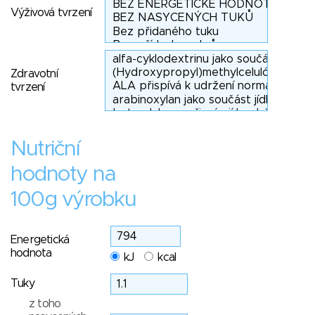
Výživová tvrzení
Zdravotní
tvrzení
Nutriční
hodnoty na
100g výrobku
Energetická
hodnota
kJ
kcal
Tuky
z toho