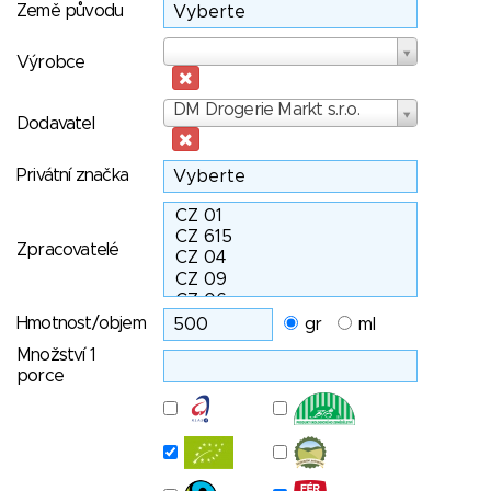
Země původu
Výrobce
Výrobce
Dodavatel
DM Drogerie Markt s.r.o.
Dodavatel
Privátní značka
Zpracovatelé
Hmotnost/objem
gr
ml
Množství 1
porce