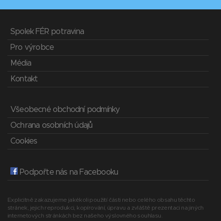
Spolek FÉR potravina
Pro výrobce
Média
Kontakt
Všeobecné obchodní podmínky
Ochrana osobních údajů
Cookies
Podpořte nás na Facebooku
Explicitně zakazujeme jakékoli použití části nebo celého obsahu těchto
stránek, jejich reprodukci, kopírování, úpravu a zvláště prezentaci na jiných
internetových stránkách bez našeho výslovného souhlasu.