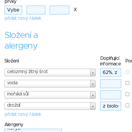
prvky
X
přidat nový řádek
Složení a
alergeny
Doplňující
Složení
Po
informace
celozrnný žitný šrot
voda
mořská sůl
droždí
přidat nový řádek
Alergeny