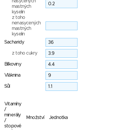
nasycených
mastných
kyselin
z toho
nenasycených
mastných
kyselin
Sacharidy
z toho cukry
Bílkoviny
Vláknina
Sůl
Vitamíny
/
minerály
Množství
Jednotka
/
stopové