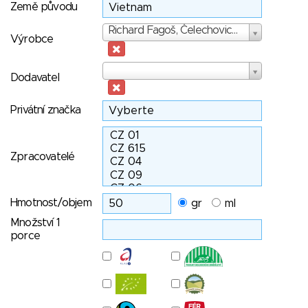
Země původu
Výrobce
Richard Fagoš, Čelechovice n. H.
Výrobce
Dodavatel
Dodavatel
Privátní značka
Zpracovatelé
Hmotnost/objem
gr
ml
Množství 1
porce