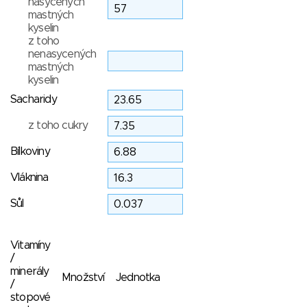
nasycených
mastných
kyselin
z toho
nenasycených
mastných
kyselin
Sacharidy
z toho cukry
Bílkoviny
Vláknina
Sůl
Vitamíny
/
minerály
Množství
Jednotka
/
stopové