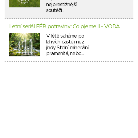
nejprestižnější
soutěží…
Letní seriál FÉR potraviny: Co pijeme II - VODA
V létě saháme po
lahvích častěji než
jindy. Stolní, minerální,
pramenitá, nebo…