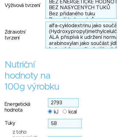
Výživová tvrzení
Zdravotní
tvrzení
Nutriční
hodnoty na
100g výrobku
Energetická
hodnota
kJ
kcal
Tuky
z toho