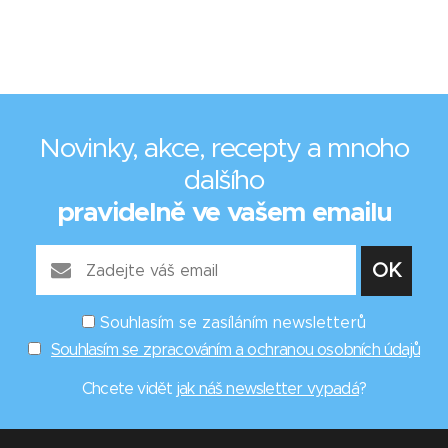
Novinky, akce, recepty a mnoho
dalšího
pravidelně ve vašem emailu
Souhlasím se zasíláním newsletterů
Souhlasím se zpracováním a ochranou osobních údajů
Chcete vidět
jak náš newsletter vypadá
?