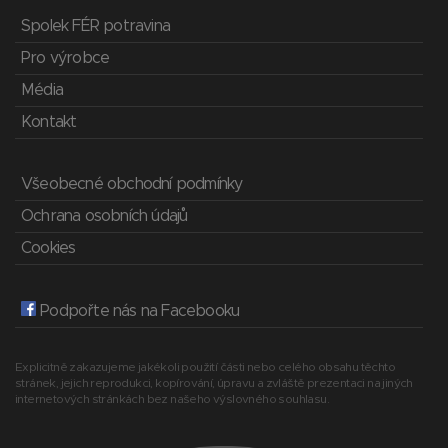
Spolek FÉR potravina
Pro výrobce
Média
Kontakt
Všeobecné obchodní podmínky
Ochrana osobních údajů
Cookies
Podpořte nás na Facebooku
Explicitně zakazujeme jakékoli použití části nebo celého obsahu těchto
stránek, jejich reprodukci, kopírování, úpravu a zvláště prezentaci na jiných
internetových stránkách bez našeho výslovného souhlasu.