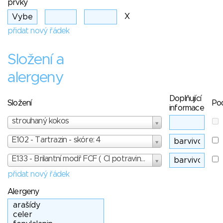
prvky
X
přidat nový řádek
Složení a
alergeny
Doplňující
Složení
Po
informace
strouhaný kokos
E102 - Tartrazin - skóre: 4
E133 - Brilantní modř FCF ( Cl potravinářská modř 2 ) - skóre: 5
přidat nový řádek
Alergeny