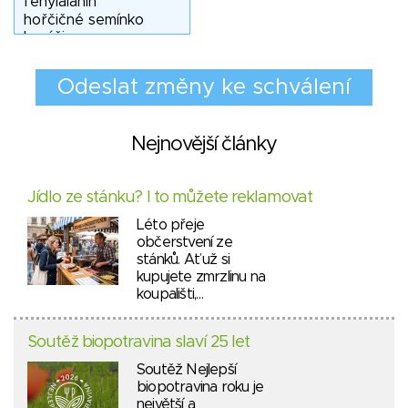
Nejnovější články
Jídlo ze stánku? I to můžete reklamovat
Léto přeje
občerstvení ze
stánků. Ať už si
kupujete zmrzlinu na
koupališti,…
Soutěž biopotravina slaví 25 let
Soutěž Nejlepší
biopotravina roku je
největší a