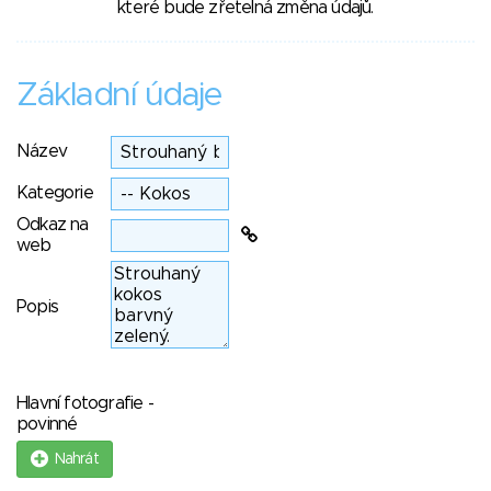
které bude zřetelná změna údajů.
Základní údaje
Název
Kategorie
Odkaz na
web
Popis
Hlavní fotografie -
povinné
Nahrát