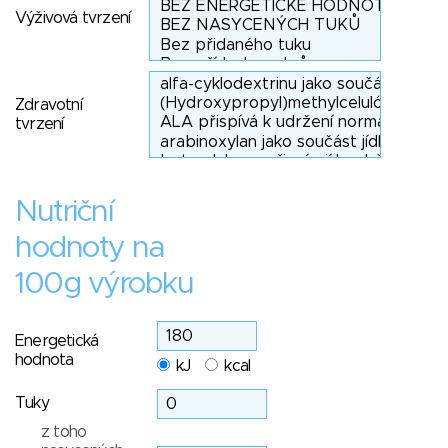
Výživová tvrzení
Zdravotní
tvrzení
Nutriční
hodnoty na
100g výrobku
Energetická
hodnota
kJ
kcal
Tuky
z toho