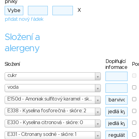
prvky
X
přidat nový řádek
Složení a
alergeny
Doplňující
Složení
Po
informace
cukr
voda
E150d - Amoniak sulfitový karamel - skóre: 3
E338 - Kyselina fosforečná - skóre: 2
E330 - Kyselina citronová - skóre: 0
E331 - Citronany sodné - skóre: 1