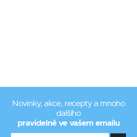
Novinky, akce, recepty a mnoho
dalšího
pravidelně ve vašem emailu