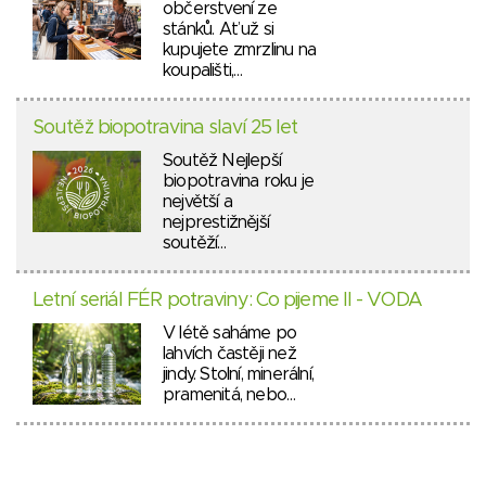
občerstvení ze
stánků. Ať už si
kupujete zmrzlinu na
koupališti,…
Soutěž biopotravina slaví 25 let
Soutěž Nejlepší
biopotravina roku je
největší a
nejprestižnější
soutěží…
Letní seriál FÉR potraviny: Co pijeme II - VODA
V létě saháme po
lahvích častěji než
jindy. Stolní, minerální,
pramenitá, nebo…