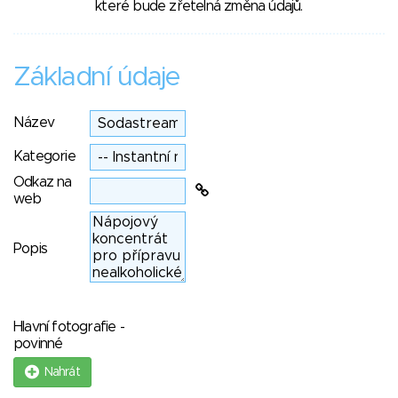
které bude zřetelná změna údajů.
Základní údaje
Název
Kategorie
Odkaz na
web
Popis
Hlavní fotografie -
povinné
Nahrát