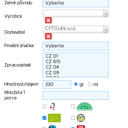
Země původu
Výrobce
Výrobce
Dodavatel
CYTO Life, s.r.o.
Dodavatel
Privátní značka
Zpracovatelé
Hmotnost/objem
gr
ml
Množství 1
porce