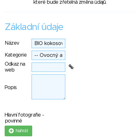
které bude zřetelná změna údajů.
Základní údaje
Název
Kategorie
Odkaz na
web
Popis
Hlavní fotografie -
povinné
Nahrát