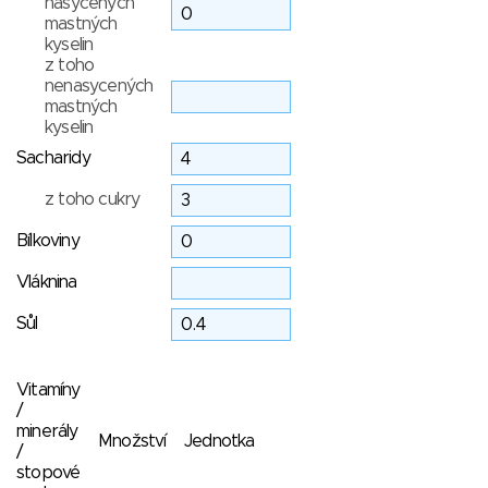
nasycených
mastných
kyselin
z toho
nenasycených
mastných
kyselin
Sacharidy
z toho cukry
Bílkoviny
Vláknina
Sůl
Vitamíny
/
minerály
Množství
Jednotka
/
stopové