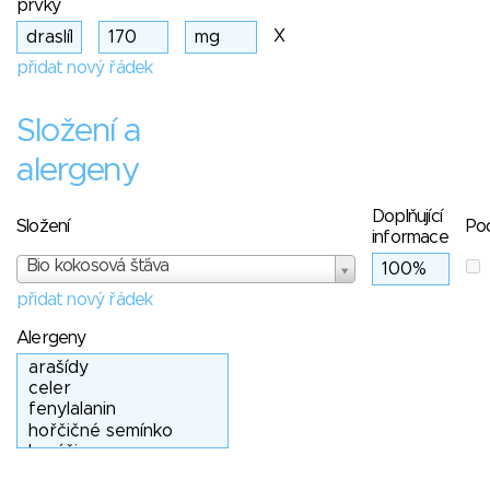
prvky
X
přidat nový řádek
Složení a
alergeny
Doplňující
Složení
Po
informace
Bio kokosová šťáva
přidat nový řádek
Alergeny