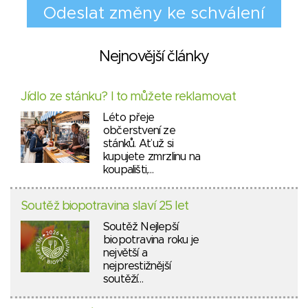
Nejnovější články
Jídlo ze stánku? I to můžete reklamovat
Léto přeje
občerstvení ze
stánků. Ať už si
kupujete zmrzlinu na
koupališti,…
Soutěž biopotravina slaví 25 let
Soutěž Nejlepší
biopotravina roku je
největší a
nejprestižnější
soutěží…