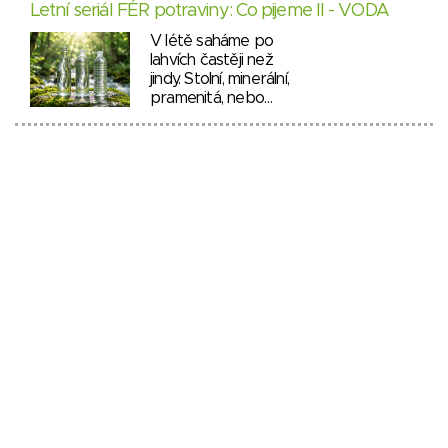
Letní seriál FÉR potraviny: Co pijeme II - VODA
V létě saháme po
lahvích častěji než
jindy. Stolní, minerální,
pramenitá, nebo…