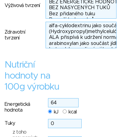
Výživová tvrzení
Zdravotní
tvrzení
Nutriční
hodnoty na
100g výrobku
Energetická
hodnota
kJ
kcal
Tuky
z toho