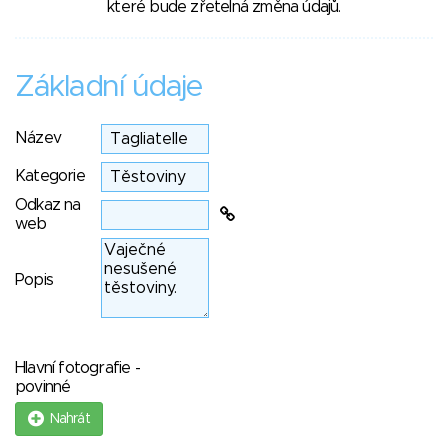
které bude zřetelná změna údajů.
Základní údaje
Název
Kategorie
Odkaz na
web
Popis
Hlavní fotografie -
povinné
Nahrát