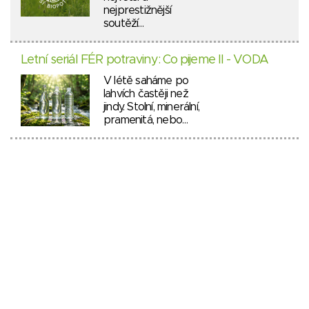
nejprestižnější
soutěží…
Letní seriál FÉR potraviny: Co pijeme II - VODA
V létě saháme po
lahvích častěji než
jindy. Stolní, minerální,
pramenitá, nebo…