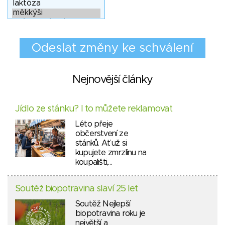
Nejnovější články
Jídlo ze stánku? I to můžete reklamovat
Léto přeje
občerstvení ze
stánků. Ať už si
kupujete zmrzlinu na
koupališti,…
Soutěž biopotravina slaví 25 let
Soutěž Nejlepší
biopotravina roku je
největší a