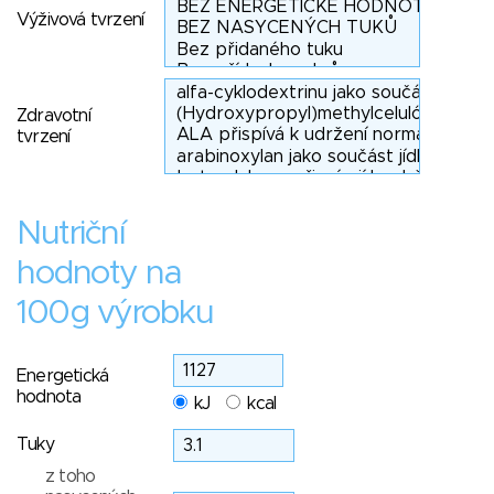
Výživová tvrzení
Zdravotní
tvrzení
Nutriční
hodnoty na
100g výrobku
Energetická
hodnota
kJ
kcal
Tuky
z toho