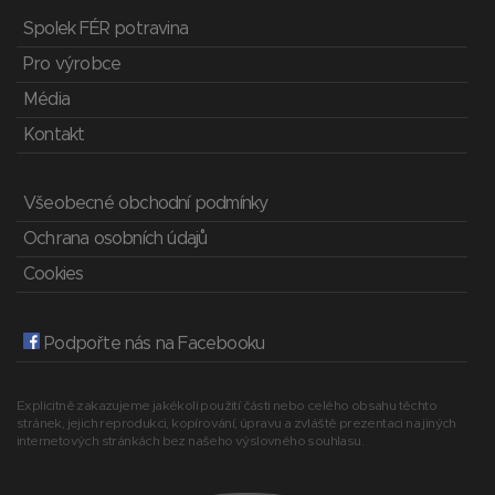
Spolek FÉR potravina
Pro výrobce
Média
Kontakt
Všeobecné obchodní podmínky
Ochrana osobních údajů
Cookies
Podpořte nás na Facebooku
Explicitně zakazujeme jakékoli použití části nebo celého obsahu těchto
stránek, jejich reprodukci, kopírování, úpravu a zvláště prezentaci na jiných
internetových stránkách bez našeho výslovného souhlasu.