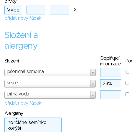
prvky
X
přidat nový řádek
Složení a
alergeny
Doplňující
Složení
Po
informace
pšeničná semolina
vejce
pitná voda
přidat nový řádek
Alergeny