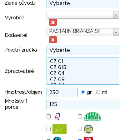
Země původu
Výrobce
Výrobce
Dodavatel
PASTAI IN BRIANZA Srl
Dodavatel
Privátní značka
Zpracovatelé
Hmotnost/objem
gr
ml
Množství 1
porce