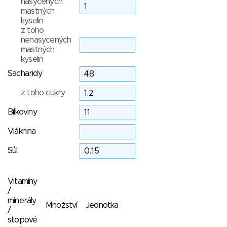
nasycených
mastných
kyselin
z toho
nenasycených
mastných
kyselin
Sacharidy
z toho cukry
Bílkoviny
Vláknina
Sůl
Vitamíny
/
minerály
Množství
Jednotka
/
stopové