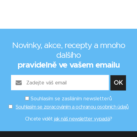
Novinky, akce, recepty a mnoho
dalšího
pravidelně ve vašem emailu
Souhlasím se zasíláním newsletterů
Souhlasím se zpracováním a ochranou osobních údajů
Chcete vidět
jak náš newsletter vypadá
?