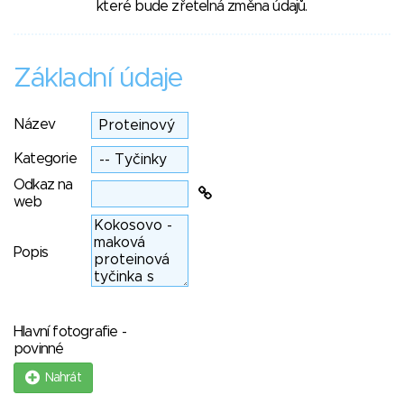
které bude zřetelná změna údajů.
Základní údaje
Název
Kategorie
Odkaz na
web
Popis
Hlavní fotografie -
povinné
Nahrát