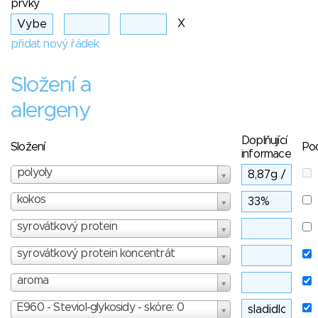
prvky
X
přidat nový řádek
Složení a
alergeny
Doplňující
Složení
Po
informace
polyoly
kokos
syrovátkový protein
syrovátkový protein koncentrát
aroma
E960 - Steviol-glykosidy - skóre: 0