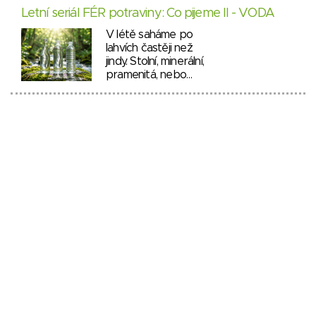
Letní seriál FÉR potraviny: Co pijeme II - VODA
V létě saháme po
lahvích častěji než
jindy. Stolní, minerální,
pramenitá, nebo…