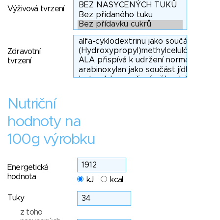
Výživová tvrzení
Zdravotní
tvrzení
Nutriční
hodnoty na
100g výrobku
Energetická
hodnota
kJ
kcal
Tuky
z toho