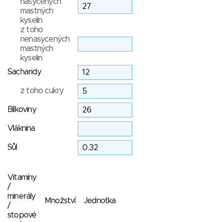
nasycených
mastných
kyselin
z toho
nenasycených
mastných
kyselin
Sacharidy
z toho cukry
Bílkoviny
Vláknina
Sůl
Vitamíny
/
minerály
Množství
Jednotka
/
stopové