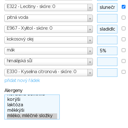
E322 - Lecitiny - skóre: 0
pitná voda
E967 - Xylitol - skóre: 0
kokosový olej
mák
himalájská sůl
E330 - Kyselina citronová - skóre: 0
přidat nový řádek
Alergeny