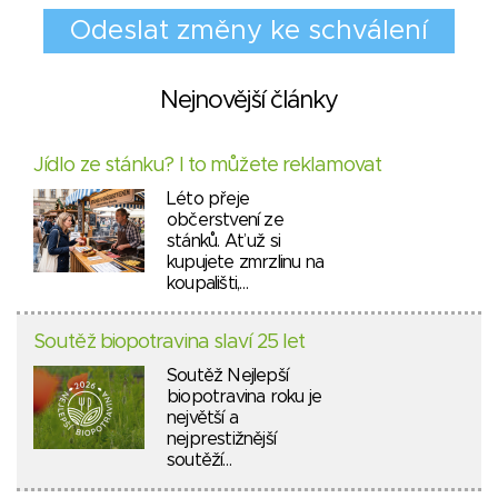
Nejnovější články
Jídlo ze stánku? I to můžete reklamovat
Léto přeje
občerstvení ze
stánků. Ať už si
kupujete zmrzlinu na
koupališti,…
Soutěž biopotravina slaví 25 let
Soutěž Nejlepší
biopotravina roku je
největší a
nejprestižnější
soutěží…