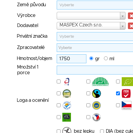
Země původu
Vyberte
Výrobce
Výrobce
Dodavatel
MASPEX Czech s.r.o.
Dodavatel
Privátní značka
Vyberte
Zpracovatelé
Hmotnost/objem
gr
ml
Množství 1
porce
Loga a ocenění
bez lepku
DIA (bez cuk