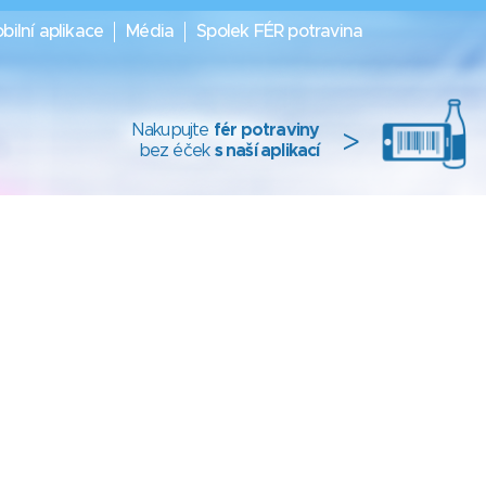
bilní aplikace
Média
Spolek FÉR potravina
Nakupujte
fér potraviny
>
bez éček
s naší aplikací