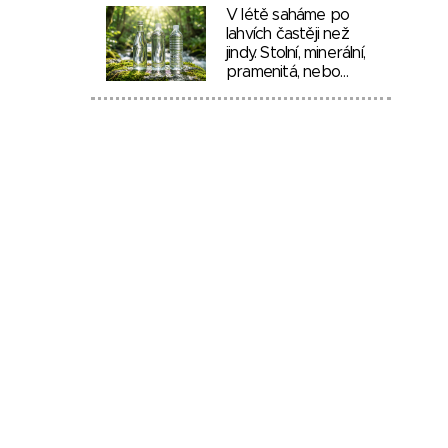
V létě saháme po
lahvích častěji než
jindy. Stolní, minerální,
pramenitá, nebo…