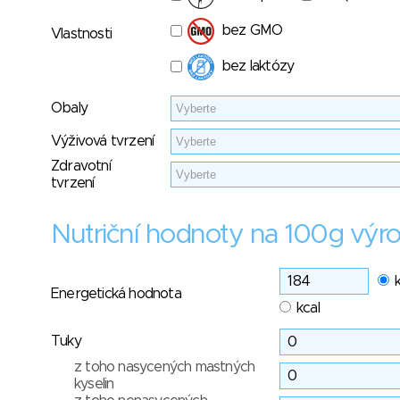
bez GMO
Vlastnosti
bez laktózy
Obaly
Výživová tvrzení
Zdravotní
tvrzení
Nutriční hodnoty na 100g výr
Energetická hodnota
kcal
Tuky
z toho nasycených mastných
kyselin