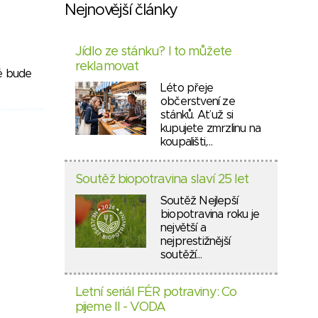
Nejnovější články
Jídlo ze stánku? I to můžete
reklamovat
ré bude
Léto přeje
občerstvení ze
stánků. Ať už si
kupujete zmrzlinu na
koupališti,…
Soutěž biopotravina slaví 25 let
Soutěž Nejlepší
biopotravina roku je
největší a
nejprestižnější
soutěží…
Letní seriál FÉR potraviny: Co
pijeme II - VODA