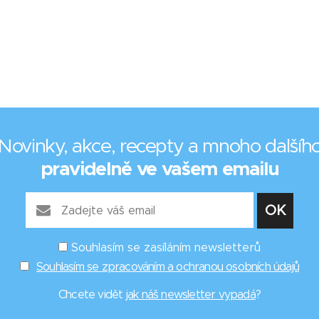
Novinky, akce, recepty a mnoho dalšíh
pravidelně ve vašem emailu
Souhlasím se zasíláním newsletterů
Souhlasím se zpracováním a ochranou osobních údajů
Chcete vidět
jak náš newsletter vypadá
?