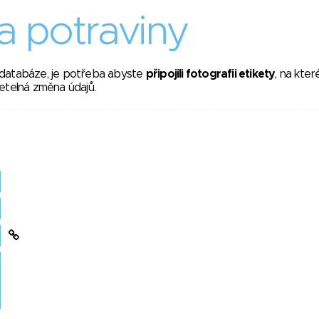
 potraviny
 databáze, je potřeba abyste
připojili fotografii etikety
, na kte
etelná změna údajů.