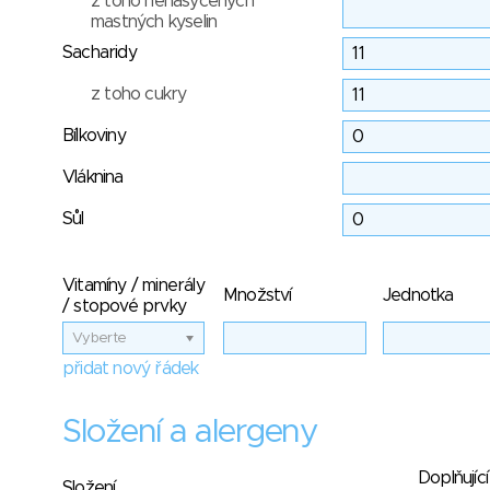
z toho nenasycených
mastných kyselin
Sacharidy
z toho cukry
Bílkoviny
Vláknina
Sůl
Vitamíny / minerály
Množství
Jednotka
/ stopové prvky
Vyberte
přidat nový řádek
Složení a alergeny
Doplňující
Složení