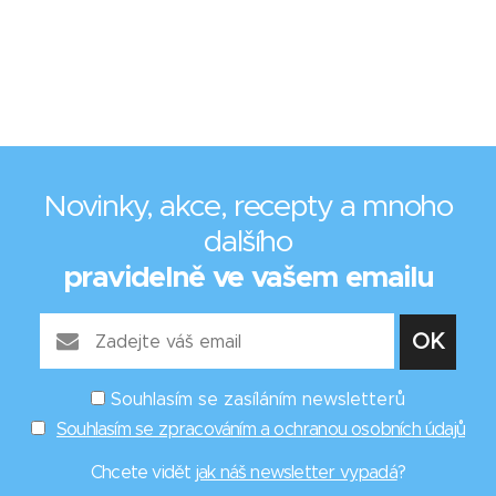
Novinky, akce, recepty a mnoho
dalšího
pravidelně ve vašem emailu
Souhlasím se zasíláním newsletterů
Souhlasím se zpracováním a ochranou osobních údajů
Chcete vidět
jak náš newsletter vypadá
?