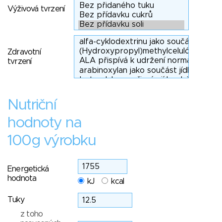
Výživová tvrzení
Zdravotní
tvrzení
Nutriční
hodnoty na
100g výrobku
Energetická
hodnota
kJ
kcal
Tuky
z toho