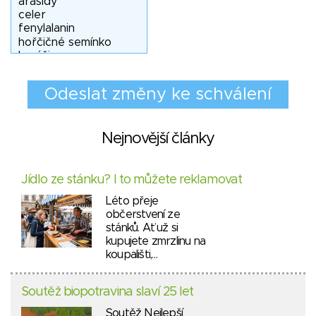
Nejnovější články
Jídlo ze stánku? I to můžete reklamovat
Léto přeje
občerstvení ze
stánků. Ať už si
kupujete zmrzlinu na
koupališti,…
Soutěž biopotravina slaví 25 let
Soutěž Nejlepší