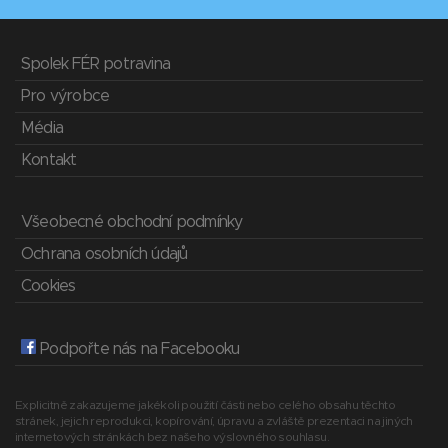
Spolek FÉR potravina
Pro výrobce
Média
Kontakt
Všeobecné obchodní podmínky
Ochrana osobních údajů
Cookies
Podpořte nás na Facebooku
Explicitně zakazujeme jakékoli použití části nebo celého obsahu těchto
stránek, jejich reprodukci, kopírování, úpravu a zvláště prezentaci na jiných
internetových stránkách bez našeho výslovného souhlasu.