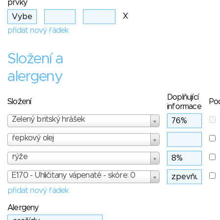
prvky
X
přidat nový řádek
Složení a
alergeny
Doplňující
Složení
Po
informace
Zelený britský hrášek
řepkový olej
rýže
E170 - Uhličitany vápenaté - skóre: 0
přidat nový řádek
Alergeny