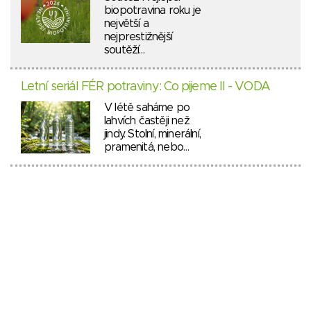
biopotravina roku je
největší a
nejprestižnější
soutěží…
Letní seriál FÉR potraviny: Co pijeme II - VODA
V létě saháme po
lahvích častěji než
jindy. Stolní, minerální,
pramenitá, nebo…