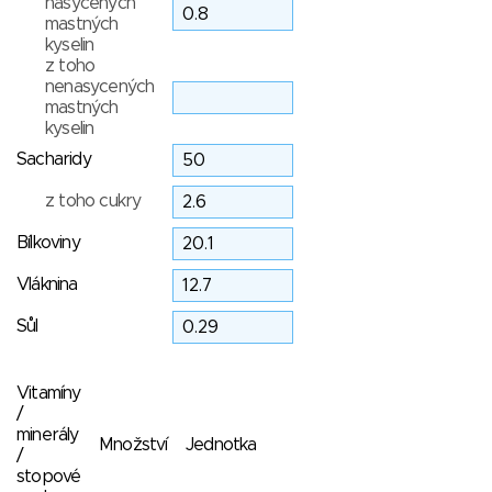
nasycených
mastných
kyselin
z toho
nenasycených
mastných
kyselin
Sacharidy
z toho cukry
Bílkoviny
Vláknina
Sůl
Vitamíny
/
minerály
Množství
Jednotka
/
stopové