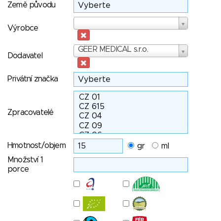
Země původu
Výrobce
Výrobce
Dodavatel
GEER MEDICAL s.r.o.
Dodavatel
Privátní značka
Zpracovatelé
Hmotnost/objem
gr
ml
Množství 1
porce