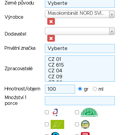
Země původu
Výrobce
Masokombinát NORD SVIT, s.r.o. (SK)
Výrobce
Dodavatel
Dodavatel
Privátní značka
Zpracovatelé
Hmotnost/objem
gr
ml
Množství 1
porce