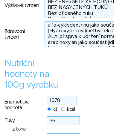
Výživová tvrzení
Zdravotní
tvrzení
Nutriční
hodnoty na
100g výrobku
Energetická
hodnota
kJ
kcal
Tuky
z toho