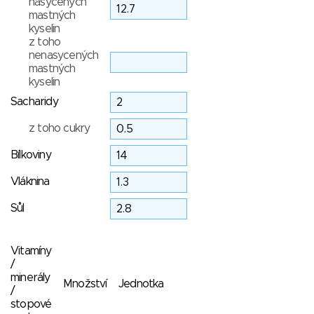
nasycených
mastných
kyselin
z toho
nenasycených
mastných
kyselin
Sacharidy
z toho cukry
Bílkoviny
Vláknina
Sůl
Vitamíny
/
minerály
Množství
Jednotka
/
stopové