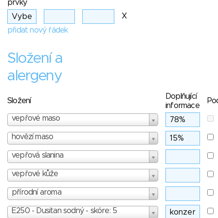
prvky
X
přidat nový řádek
Složení a
alergeny
Doplňující
Složení
Po
informace
vepřové maso
hovězí maso
vepřová slanina
vepřové kůže
přírodní aroma
E250 - Dusitan sodný - skóre: 5