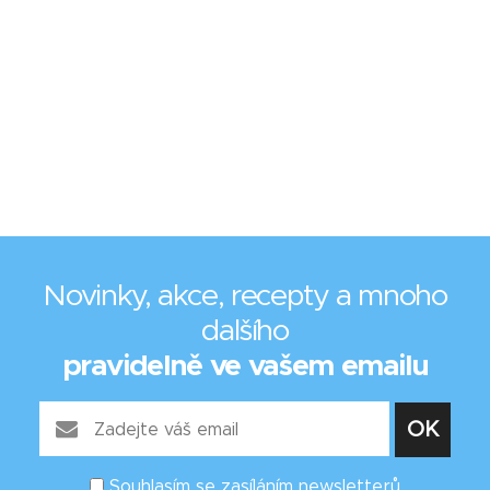
Novinky, akce, recepty a mnoho
dalšího
pravidelně ve vašem emailu
Souhlasím se zasíláním newsletterů