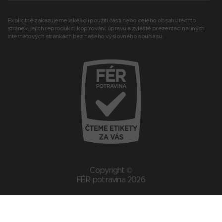
Explicitně zakazujeme jakékoli použití části nebo celého obsahu těchto
stránek, jejich reprodukci, kopírování, úpravu a zvláště prezentaci na jiných
internetových stránkách bez našeho výslovného souhlasu.
Copyright ©
FÉR potravina 2026