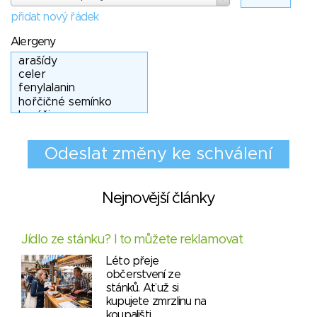
přidat nový řádek
Alergeny
Nejnovější články
Jídlo ze stánku? I to můžete reklamovat
Léto přeje
občerstvení ze
stánků. Ať už si
kupujete zmrzlinu na
koupališti,…