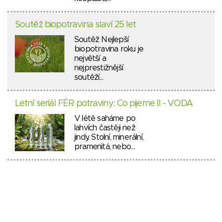
Soutěž biopotravina slaví 25 let
Soutěž Nejlepší
biopotravina roku je
největší a
nejprestižnější
soutěží…
Letní seriál FÉR potraviny: Co pijeme II - VODA
V létě saháme po
lahvích častěji než
jindy. Stolní, minerální,
pramenitá, nebo…