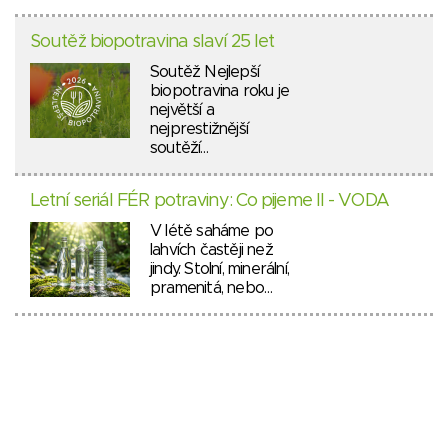
Soutěž biopotravina slaví 25 let
Soutěž Nejlepší
biopotravina roku je
největší a
nejprestižnější
soutěží…
Letní seriál FÉR potraviny: Co pijeme II - VODA
V létě saháme po
lahvích častěji než
jindy. Stolní, minerální,
pramenitá, nebo…