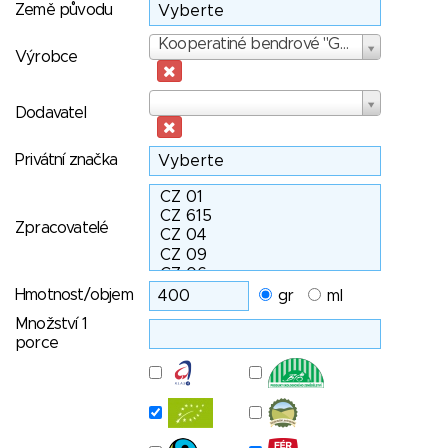
Země původu
Výrobce
Kooperatiné bendrové "Grybal LT"
Výrobce
Dodavatel
Dodavatel
Privátní značka
Zpracovatelé
Hmotnost/objem
gr
ml
Množství 1
porce