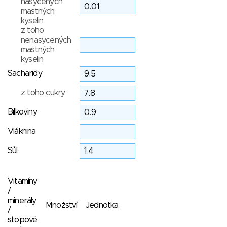
nasycených
mastných
kyselin
z toho
nenasycených
mastných
kyselin
Sacharidy
z toho cukry
Bílkoviny
Vláknina
Sůl
Vitamíny
/
minerály
Množství
Jednotka
/
stopové