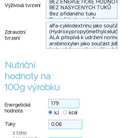
Výživová tvrzení
Zdravotní
tvrzení
Nutriční
hodnoty na
100g výrobku
Energetická
hodnota
kJ
kcal
Tuky
z toho