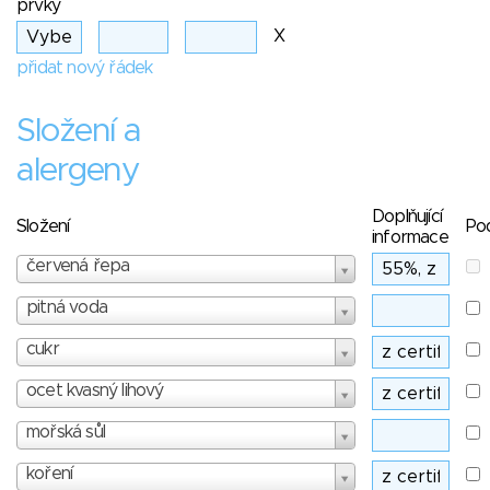
prvky
X
přidat nový řádek
Složení a
alergeny
Doplňující
Složení
Po
informace
červená řepa
pitná voda
cukr
ocet kvasný lihový
mořská sůl
koření