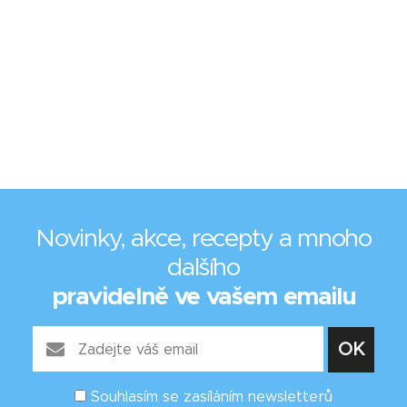
Novinky, akce, recepty a mnoho
dalšího
pravidelně ve vašem emailu
Souhlasím se zasíláním newsletterů