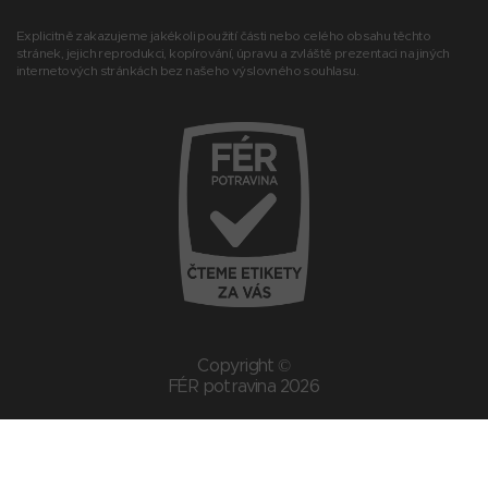
Explicitně zakazujeme jakékoli použití části nebo celého obsahu těchto
stránek, jejich reprodukci, kopírování, úpravu a zvláště prezentaci na jiných
internetových stránkách bez našeho výslovného souhlasu.
Copyright ©
FÉR potravina 2026