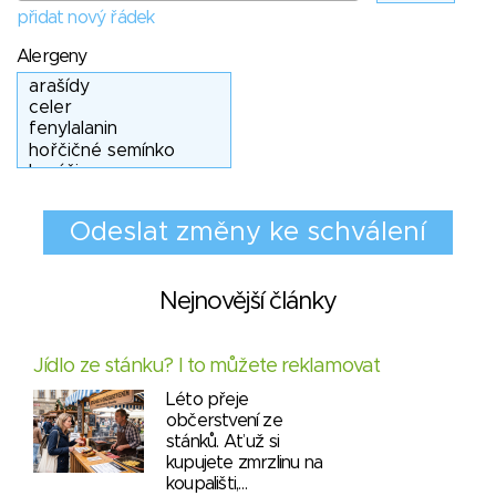
přidat nový řádek
Alergeny
Nejnovější články
Jídlo ze stánku? I to můžete reklamovat
Léto přeje
občerstvení ze
stánků. Ať už si
kupujete zmrzlinu na
koupališti,…