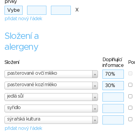
prvky
X
přidat nový řádek
Složení a
alergeny
Doplňující
Složení
Po
informace
pasterované ovčí mléko
pasterované kozí mléko
jedlá sůl
syřidlo
sýrařská kultura
přidat nový řádek