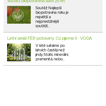
Soutěž biopotravina slaví 25 let
Soutěž Nejlepší
biopotravina roku je
největší a
nejprestižnější
soutěží…
Letní seriál FÉR potraviny: Co pijeme II - VODA
V létě saháme po
lahvích častěji než
jindy. Stolní, minerální,
pramenitá, nebo…