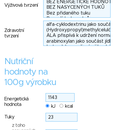
Výživová tvrzení
Zdravotní
tvrzení
Nutriční
hodnoty na
100g výrobku
Energetická
hodnota
kJ
kcal
Tuky
z toho