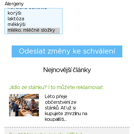
Alergeny
Nejnovější články
Jídlo ze stánku? I to můžete reklamovat
Léto přeje
občerstvení ze
stánků. Ať už si
kupujete zmrzlinu na
koupališti,…