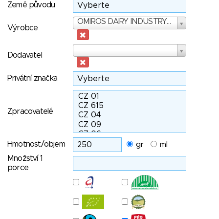
Země původu
Výrobce
OMIROS DAIRY INDUSTRY S.A.
Výrobce
Dodavatel
Dodavatel
Privátní značka
Zpracovatelé
Hmotnost/objem
gr
ml
Množství 1
porce