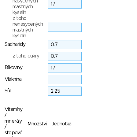
nasycených
mastných
kyselin
z toho
nenasycených
mastných
kyselin
Sacharidy
z toho cukry
Bílkoviny
Vláknina
Sůl
Vitamíny
/
minerály
Množství
Jednotka
/
stopové