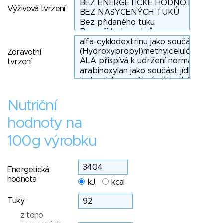
Výživová tvrzení
Zdravotní
tvrzení
Nutriční
hodnoty na
100g výrobku
Energetická
hodnota
kJ
kcal
Tuky
z toho