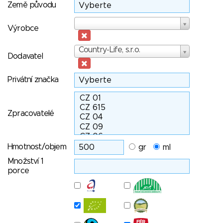
Země původu
Výrobce
Výrobce
Dodavatel
Country-Life, s.r.o.
Dodavatel
Privátní značka
Zpracovatelé
Hmotnost/objem
gr
ml
Množství 1
porce