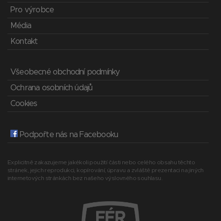
Pro výrobce
Média
Kontakt
Všeobecné obchodní podmínky
Ochrana osobních údajů
Cookies
Podpořte nás na Facebooku
Explicitně zakazujeme jakékoli použití části nebo celého obsahu těchto
stránek, jejich reprodukci, kopírování, úpravu a zvláště prezentaci na jiných
internetových stránkách bez našeho výslovného souhlasu.