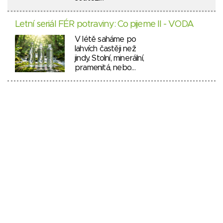
Letní seriál FÉR potraviny: Co pijeme II - VODA
V létě saháme po
lahvích častěji než
jindy. Stolní, minerální,
pramenitá, nebo…