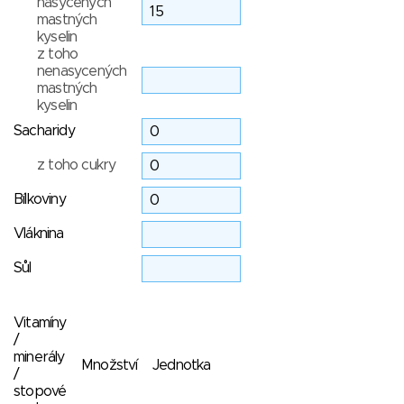
nasycených
mastných
kyselin
z toho
nenasycených
mastných
kyselin
Sacharidy
z toho cukry
Bílkoviny
Vláknina
Sůl
Vitamíny
/
minerály
Množství
Jednotka
/
stopové