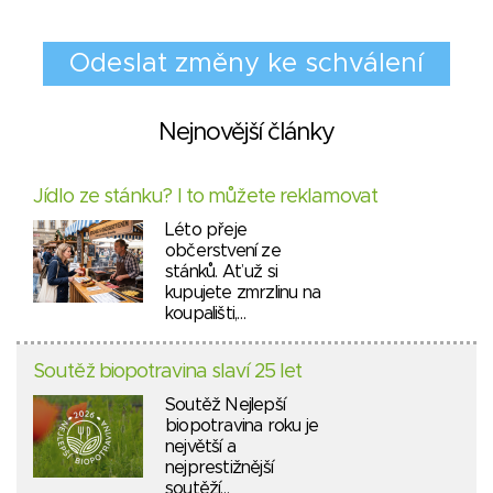
Nejnovější články
Jídlo ze stánku? I to můžete reklamovat
Léto přeje
občerstvení ze
stánků. Ať už si
kupujete zmrzlinu na
koupališti,…
Soutěž biopotravina slaví 25 let
Soutěž Nejlepší
biopotravina roku je
největší a
nejprestižnější
soutěží…