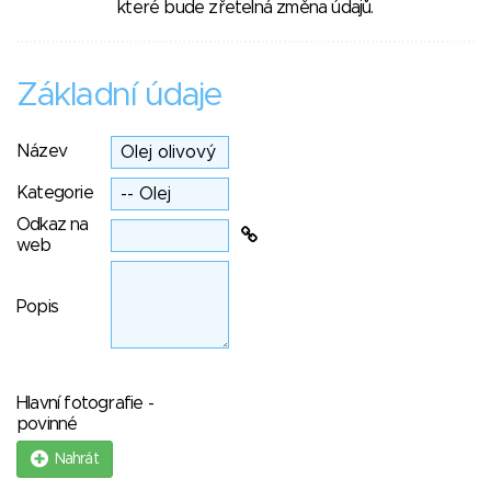
které bude zřetelná změna údajů.
Základní údaje
Název
Kategorie
Odkaz na
web
Popis
Hlavní fotografie -
povinné
Nahrát