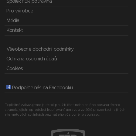
Spolek FÉR potravina
Pro výrobce
Média
Kontakt
Všeobecné obchodní podmínky
Ochrana osobních údajů
Cookies
Podpořte nás na Facebooku
Explicitně zakazujeme jakékoli použití části nebo celého obsahu těchto
stránek, jejich reprodukci, kopírování, úpravu a zvláště prezentaci na jiných
internetových stránkách bez našeho výslovného souhlasu.