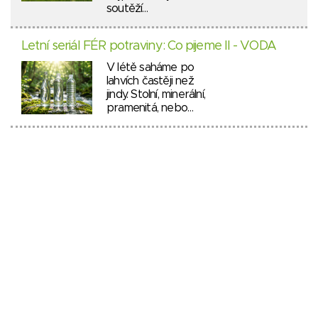
soutěží…
Letní seriál FÉR potraviny: Co pijeme II - VODA
V létě saháme po
lahvích častěji než
jindy. Stolní, minerální,
pramenitá, nebo…