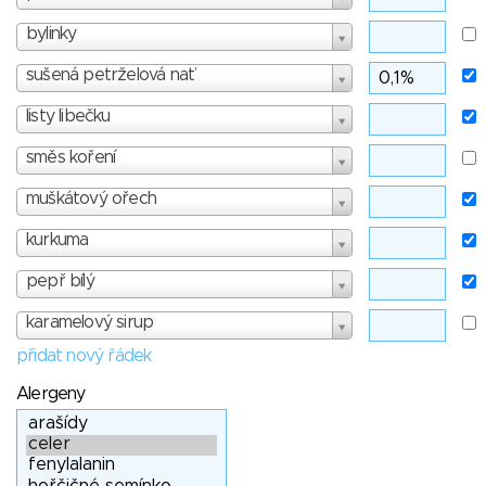
bylinky
sušená petrželová nať
listy libečku
směs koření
muškátový ořech
kurkuma
pepř bílý
karamelový sirup
přidat nový řádek
Alergeny