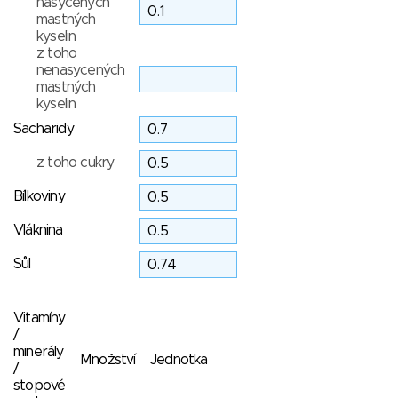
nasycených
mastných
kyselin
z toho
nenasycených
mastných
kyselin
Sacharidy
z toho cukry
Bílkoviny
Vláknina
Sůl
Vitamíny
/
minerály
Množství
Jednotka
/
stopové