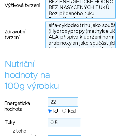
Výživová tvrzení
Zdravotní
tvrzení
Nutriční
hodnoty na
100g výrobku
Energetická
hodnota
kJ
kcal
Tuky
z toho