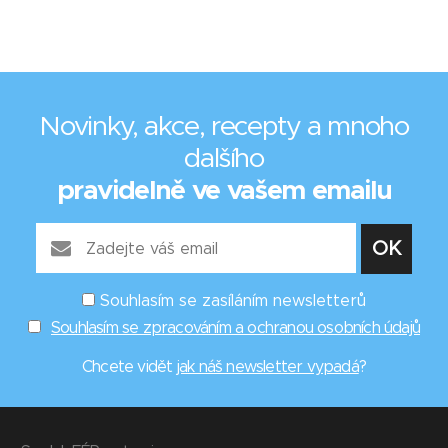
Novinky, akce, recepty a mnoho
dalšího
pravidelně ve vašem emailu
Souhlasím se zasíláním newsletterů
Souhlasím se zpracováním a ochranou osobních údajů
Chcete vidět
jak náš newsletter vypadá
?