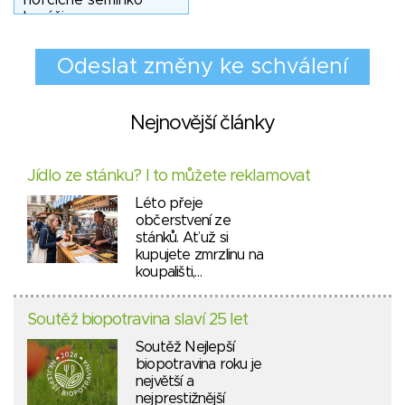
Nejnovější články
Jídlo ze stánku? I to můžete reklamovat
Léto přeje
občerstvení ze
stánků. Ať už si
kupujete zmrzlinu na
koupališti,…
Soutěž biopotravina slaví 25 let
Soutěž Nejlepší
biopotravina roku je
největší a
nejprestižnější