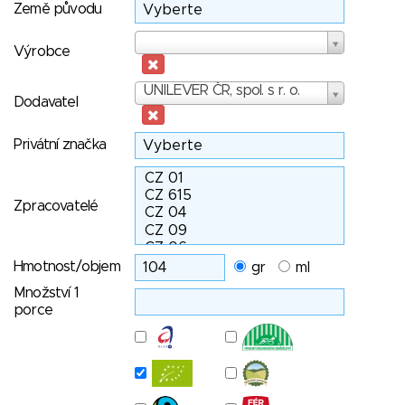
Země původu
Výrobce
Výrobce
Dodavatel
UNILEVER ČR, spol. s r. o.
Dodavatel
Privátní značka
Zpracovatelé
Hmotnost/objem
gr
ml
Množství 1
porce