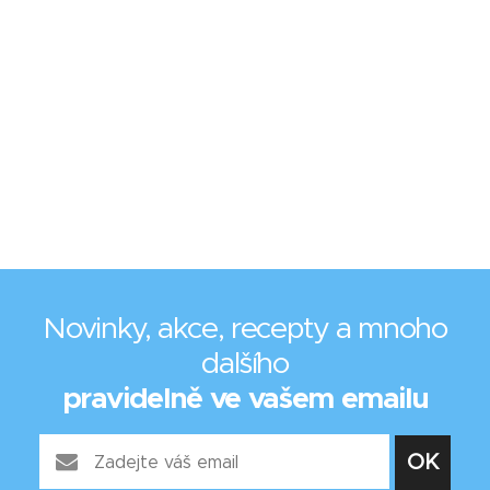
Novinky, akce, recepty a mnoho
dalšího
pravidelně ve vašem emailu