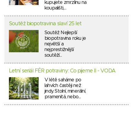
kupujete zmrzlinu na
koupališti,…
Soutěž biopotravina slaví 25 let
Soutěž Nejlepší
biopotravina roku je
největší a
nejprestižnější
soutěží…
Letní seriál FÉR potraviny: Co pijeme II - VODA
V létě saháme po
lahvích častěji než
jindy. Stolní, minerální,
pramenitá, nebo…