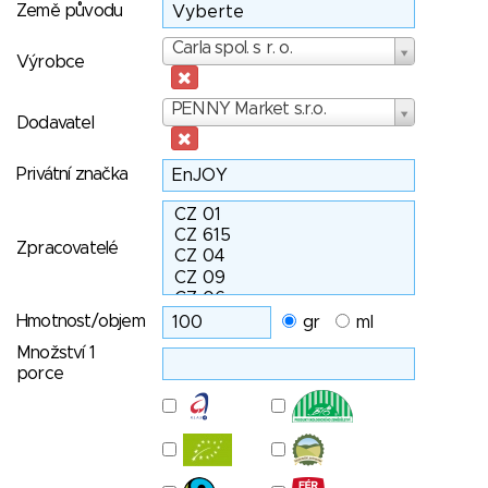
Země původu
Výrobce
Carla spol. s r. o.
Výrobce
Dodavatel
PENNY Market s.r.o.
Dodavatel
Privátní značka
Zpracovatelé
Hmotnost/objem
gr
ml
Množství 1
porce