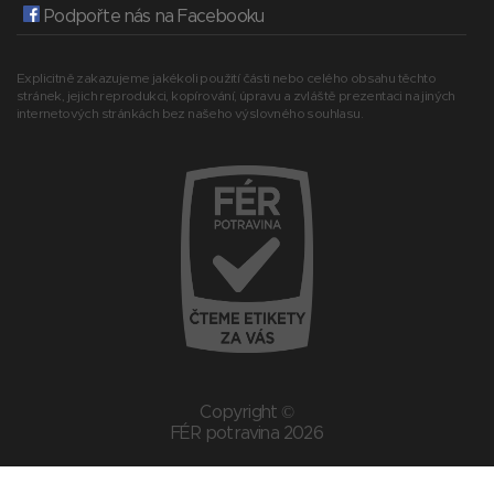
Podpořte nás na Facebooku
Explicitně zakazujeme jakékoli použití části nebo celého obsahu těchto
stránek, jejich reprodukci, kopírování, úpravu a zvláště prezentaci na jiných
internetových stránkách bez našeho výslovného souhlasu.
Copyright ©
FÉR potravina 2026