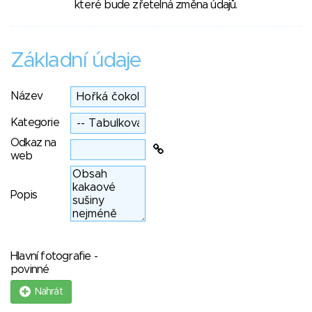
které bude zřetelná změna údajů.
Základní údaje
Název
Kategorie
Odkaz na
web
Popis
Hlavní fotografie -
povinné
Nahrát