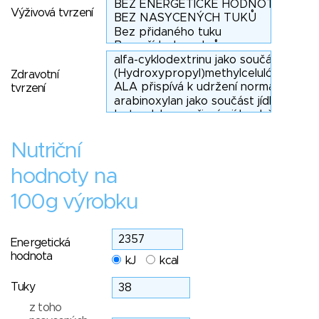
Výživová tvrzení
Zdravotní
tvrzení
Nutriční
hodnoty na
100g výrobku
Energetická
hodnota
kJ
kcal
Tuky
z toho