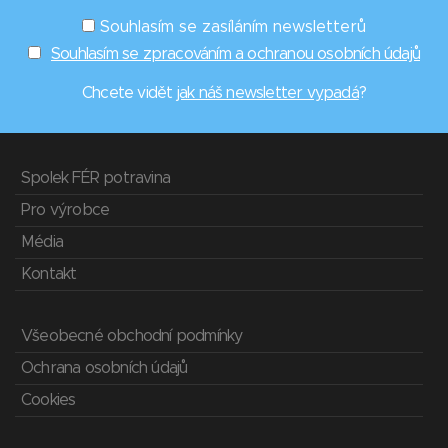
Souhlasím se zasíláním newsletterů
Souhlasím se zpracováním a ochranou osobních údajů
Chcete vidět
jak náš newsletter vypadá
?
Spolek FÉR potravina
Pro výrobce
Média
Kontakt
Všeobecné obchodní podmínky
Ochrana osobních údajů
Cookies