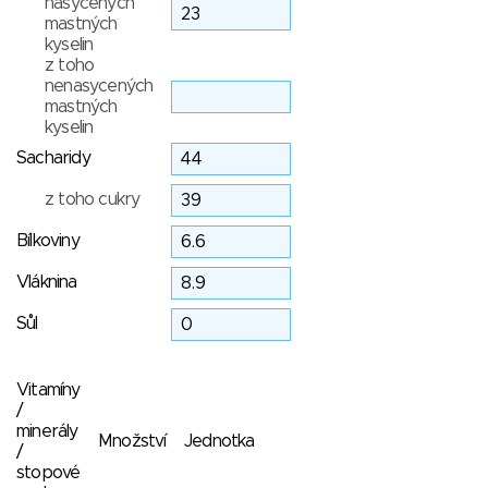
nasycených
mastných
kyselin
z toho
nenasycených
mastných
kyselin
Sacharidy
z toho cukry
Bílkoviny
Vláknina
Sůl
Vitamíny
/
minerály
Množství
Jednotka
/
stopové