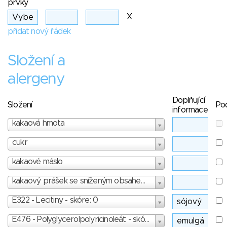
prvky
X
přidat nový řádek
Složení a
alergeny
Doplňující
Složení
Po
informace
kakaová hmota
cukr
kakaové máslo
kakaový prášek se sníženým obsahem tuku
E322 - Lecitiny - skóre: 0
E476 - Polyglycerolpolyricinoleát - skóre: 3