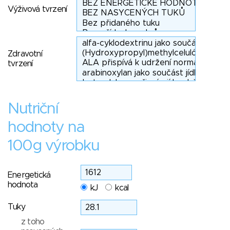
Výživová tvrzení
Zdravotní
tvrzení
Nutriční
hodnoty na
100g výrobku
Energetická
hodnota
kJ
kcal
Tuky
z toho