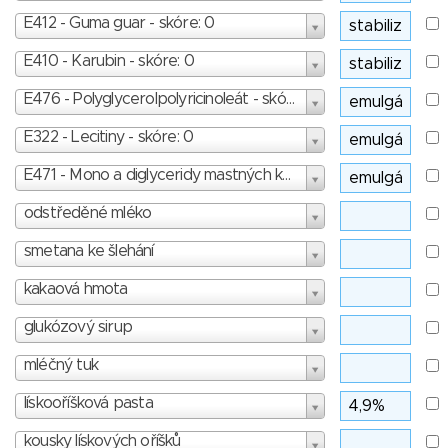
E412 - Guma guar - skóre: 0
E410 - Karubin - skóre: 0
E476 - Polyglycerolpolyricinoleát - skóre: 3
E322 - Lecitiny - skóre: 0
E471 - Mono a diglyceridy mastných kyselin - skóre: 1
odstředěné mléko
smetana ke šlehání
kakaová hmota
glukózový sirup
mléčný tuk
lískooříšková pasta
kousky lískových oříšků