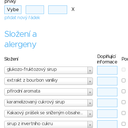
prvky
X
přidat nový řádek
Složení a
alergeny
Doplňující
Složení
Po
informace
glukozo-fruktozový sirup
extrakt z bourbon vanilky
přírodní aromata
karamelizovaný cukrový sirup
Kakaový prášek se sníženým obsahem tuku
sirup z invertního cukru