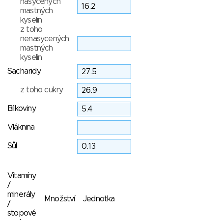
nasycených
mastných
kyselin
z toho
nenasycených
mastných
kyselin
Sacharidy
z toho cukry
Bílkoviny
Vláknina
Sůl
Vitamíny
/
minerály
Množství
Jednotka
/
stopové