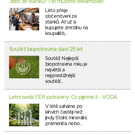
Jídlo ze stánku? I to můžete reklamovat
Léto přeje
občerstvení ze
stánků. Ať už si
kupujete zmrzlinu na
koupališti,…
Soutěž biopotravina slaví 25 let
Soutěž Nejlepší
biopotravina roku je
největší a
nejprestižnější
soutěží…
Letní seriál FÉR potraviny: Co pijeme II - VODA
V létě saháme po
lahvích častěji než
jindy. Stolní, minerální,
pramenitá, nebo…