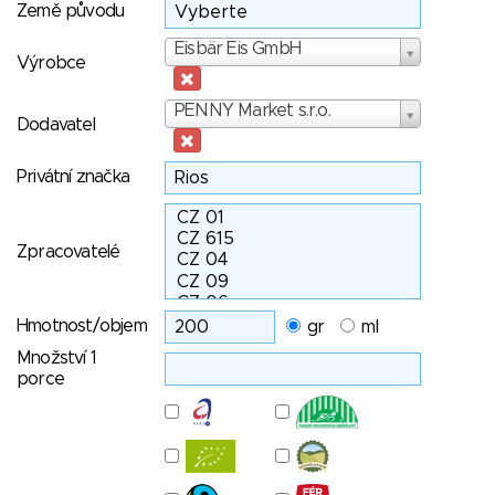
Země původu
Výrobce
Eisbär Eis GmbH
Výrobce
Dodavatel
PENNY Market s.r.o.
Dodavatel
Privátní značka
Zpracovatelé
Hmotnost/objem
gr
ml
Množství 1
porce