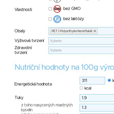
bez GMO
Vlastnosti
bez laktózy
Obaly
PET 1 Polyethylentereftalát
Výživová tvrzení
Zdravotní
tvrzení
Nutriční hodnoty na 100g výr
Energetická hodnota
kcal
Tuky
z toho nasycených mastných
kyselin