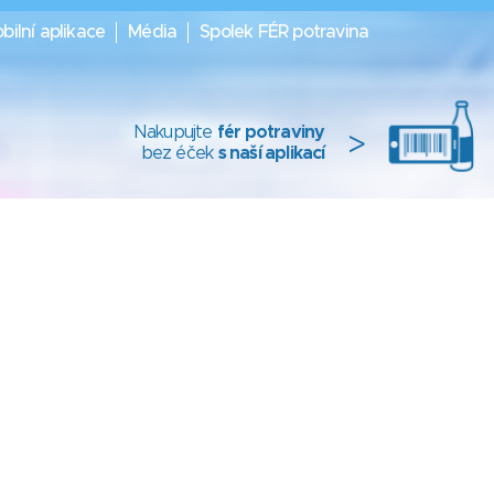
bilní aplikace
Média
Spolek FÉR potravina
Nakupujte
fér potraviny
>
bez éček
s naší aplikací