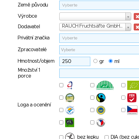
Země původu
Vyberte
Výrobce
Výrobce
Dodavatel
RAUCH Fruchtsäfte GmbH & Co OG
Dodavatel
Privátní značka
Vyberte
Zpracovatelé
Hmotnost/objem
gr
ml
Množství 1
porce
Loga a ocenění
bez lepku
DIA (bez cuk