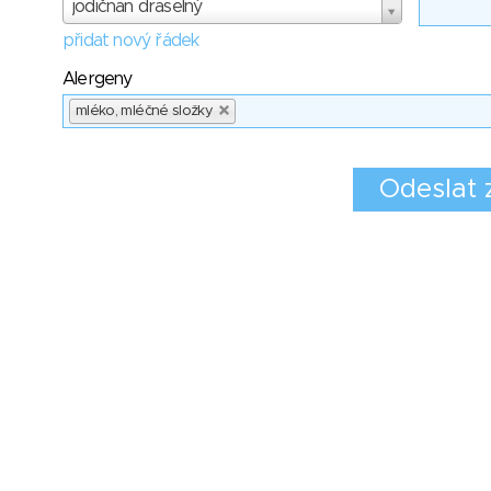
jodičnan draselný
přidat nový řádek
Alergeny
mléko, mléčné složky