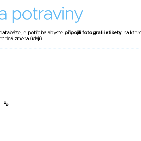
 potraviny
 databáze, je potřeba abyste
připojili fotografii etikety
, na kte
etelná změna údajů.