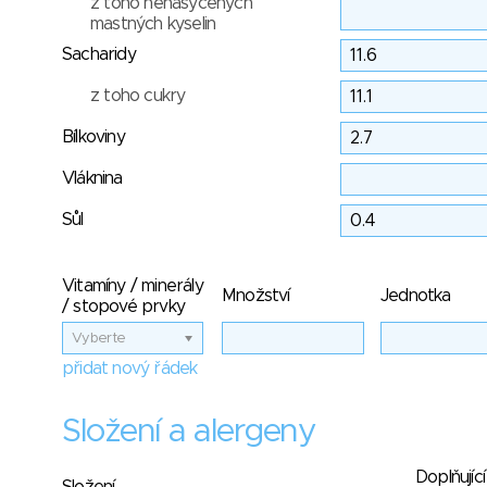
z toho nenasycených
mastných kyselin
Sacharidy
z toho cukry
Bílkoviny
Vláknina
Sůl
Vitamíny / minerály
Množství
Jednotka
/ stopové prvky
Vyberte
přidat nový řádek
Složení a alergeny
Doplňující