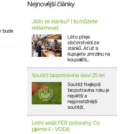
Nejnovější články
Jídlo ze stánku? I to můžete
reklamovat
ré bude
Léto přeje
občerstvení ze
stánků. Ať už si
kupujete zmrzlinu na
koupališti,…
Soutěž biopotravina slaví 25 let
Soutěž Nejlepší
biopotravina roku je
největší a
nejprestižnější
soutěží…
Letní seriál FÉR potraviny: Co
pijeme II - VODA