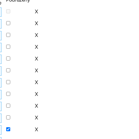
Podřazený
e
X
X
X
X
X
X
X
X
X
X
X