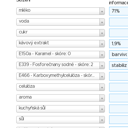
Složení
informac
mléko
voda
cukr
kávový extrakt
E150a - Karamel - skóre: 0
E339 - Fosforečnany sodné - skóre: 2
E466 - Karboxymethylcelulóza - skóre: 1
celulóza
aroma
kuchyňská sůl
sůl