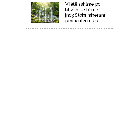
V létě saháme po
lahvích častěji než
jindy. Stolní, minerální,
pramenitá, nebo…