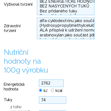
Výživová tvrzení
Zdravotní
tvrzení
Nutriční
hodnoty na
100g výrobku
Energetická
hodnota
kJ
kcal
Tuky
z toho