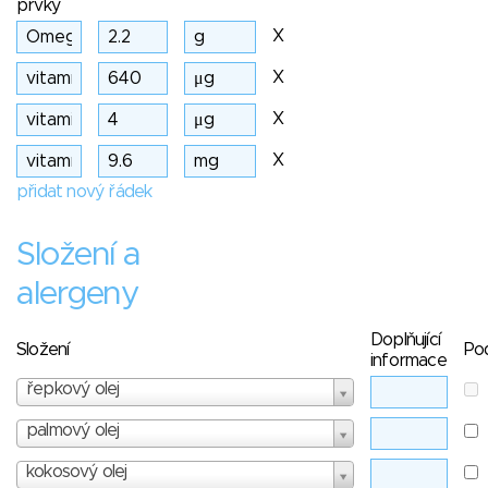
prvky
X
X
X
X
přidat nový řádek
Složení a
alergeny
Doplňující
Složení
Po
informace
řepkový olej
palmový olej
kokosový olej