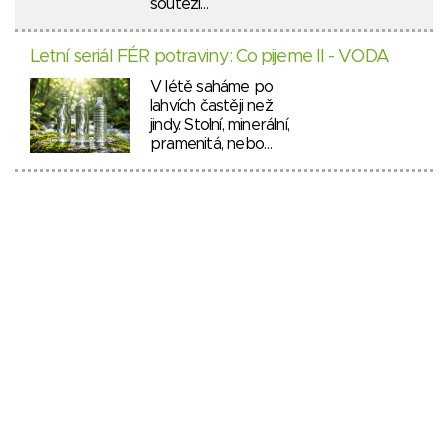
soutěží…
Letní seriál FÉR potraviny: Co pijeme II - VODA
V létě saháme po
lahvích častěji než
jindy. Stolní, minerální,
pramenitá, nebo…