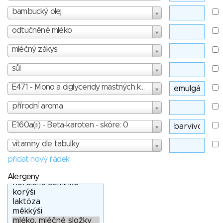
bambucký olej
odtučněné mléko
mléčný zákys
sůl
E471 - Mono a diglyceridy mastných kyselin - skóre: 1
přírodní aroma
E160a(ii) - Beta-karoten - skóre: 0
vitaminy dle tabulky
přidat nový řádek
Alergeny