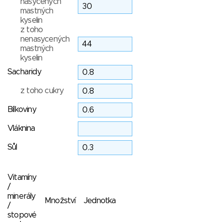
nasycených
mastných
kyselin
z toho
nenasycených
mastných
kyselin
Sacharidy
z toho cukry
Bílkoviny
Vláknina
Sůl
Vitamíny
/
minerály
Množství
Jednotka
/
stopové