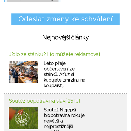
Nejnovější články
Jídlo ze stánku? I to můžete reklamovat
Léto přeje
občerstvení ze
stánků. Ať už si
kupujete zmrzlinu na
koupališti,…
Soutěž biopotravina slaví 25 let
Soutěž Nejlepší
biopotravina roku je
největší a
nejprestižnější