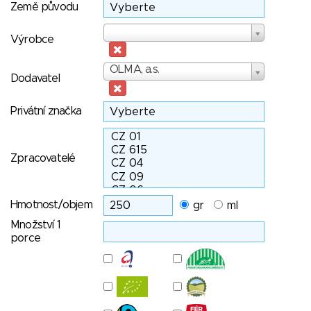
Země původu
Výrobce
Výrobce
Dodavatel
OLMA, a.s.
Dodavatel
Privátní značka
Zpracovatelé
Hmotnost/objem
gr
ml
Množství 1
porce