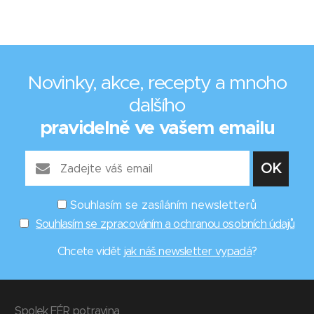
Novinky, akce, recepty a mnoho
dalšího
pravidelně ve vašem emailu
Souhlasím se zasíláním newsletterů
Souhlasím se zpracováním a ochranou osobních údajů
Chcete vidět
jak náš newsletter vypadá
?
Spolek FÉR potravina