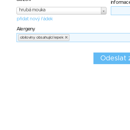
informac
hrubá mouka
přidat nový řádek
Alergeny
obiloviny obsahující lepek