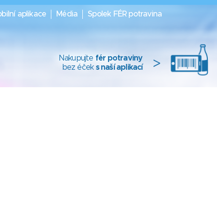
bilní aplikace
Média
Spolek FÉR potravina
Nakupujte
fér potraviny
>
bez éček
s naší aplikací