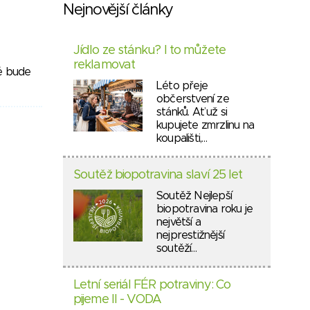
Nejnovější články
Jídlo ze stánku? I to můžete
reklamovat
ré bude
Léto přeje
občerstvení ze
stánků. Ať už si
kupujete zmrzlinu na
koupališti,…
Soutěž biopotravina slaví 25 let
Soutěž Nejlepší
biopotravina roku je
největší a
nejprestižnější
soutěží…
Letní seriál FÉR potraviny: Co
pijeme II - VODA