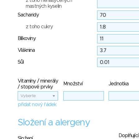
z toho nenasycených
mastných kyselin
Sacharidy
z toho cukry
Bílkoviny
Vláknina
Sůl
Vitamíny / minerály
Množství
Jednotka
/ stopové prvky
Vyberte
přidat nový řádek
Složení a alergeny
Doplňující
Složení