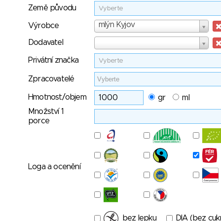
Země původu
Vyberte
Výrobce
mlýn Kyjov
Výrobce
Dodavatel
Dodavatel
Privátní značka
Vyberte
Zpracovatelé
Hmotnost/objem
gr
ml
Množství 1
porce
Loga a ocenění
bez lepku
DIA (bez cuk