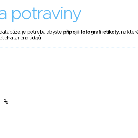
 potraviny
 databáze, je potřeba abyste
připojili fotografii etikety
, na kte
etelná změna údajů.