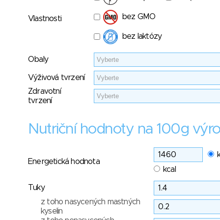
bez GMO
Vlastnosti
bez laktózy
Obaly
Výživová tvrzení
Zdravotní
tvrzení
Nutriční hodnoty na 100g výr
Energetická hodnota
kcal
Tuky
z toho nasycených mastných
kyselin