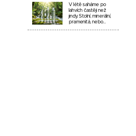
V létě saháme po
lahvích častěji než
jindy. Stolní, minerální,
pramenitá, nebo…