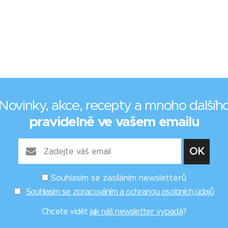
Novinky, akce, recepty a mnoho dalšíh
pravidelně ve vašem emailu
Souhlasím se zasíláním newsletterů
Souhlasím se zpracováním a ochranou osobních údajů
Chcete vidět
jak náš newsletter vypadá
?