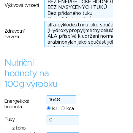
Výživová tvrzení
Zdravotní
tvrzení
Nutriční
hodnoty na
100g výrobku
Energetická
hodnota
kJ
kcal
Tuky
z toho