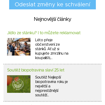
Nejnovější články
Jídlo ze stánku? I to můžete reklamovat
Léto přeje
občerstvení ze
stánků. Ať už si
kupujete zmrzlinu na
koupališti,…
Soutěž biopotravina slaví 25 let
Soutěž Nejlepší
biopotravina roku je
největší a
nejprestižnější
soutěží…