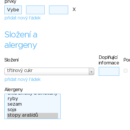
prvky
X
přidat nový řádek
Složení a
alergeny
Doplňující
Složení
Po
informace
třtinový cukr
přidat nový řádek
Alergeny