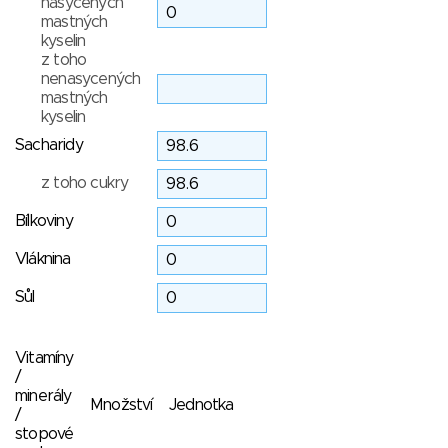
nasycených
mastných
kyselin
z toho
nenasycených
mastných
kyselin
Sacharidy
z toho cukry
Bílkoviny
Vláknina
Sůl
Vitamíny
/
minerály
Množství
Jednotka
/
stopové