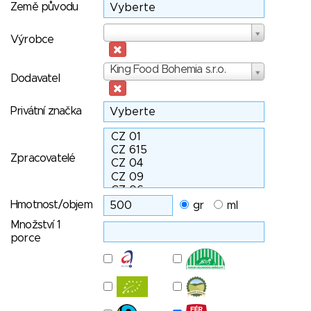
Země původu
Výrobce
Výrobce
Dodavatel
King Food Bohemia s.r.o.
Dodavatel
Privátní značka
Zpracovatelé
Hmotnost/objem
gr
ml
Množství 1
porce