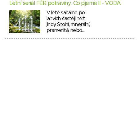
Letní seriál FÉR potraviny: Co pijeme II - VODA
V létě saháme po
lahvích častěji než
jindy. Stolní, minerální,
pramenitá, nebo…