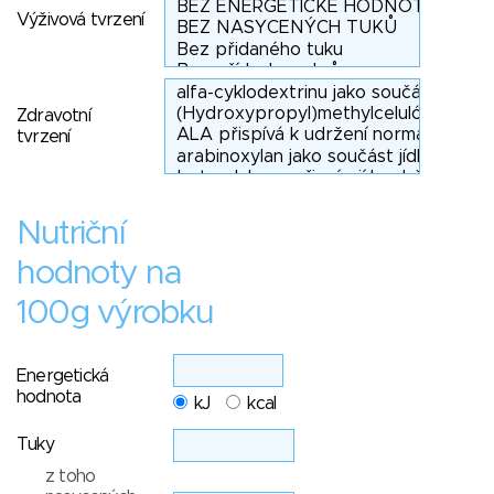
Výživová tvrzení
Zdravotní
tvrzení
Nutriční
hodnoty na
100g výrobku
Energetická
hodnota
kJ
kcal
Tuky
z toho