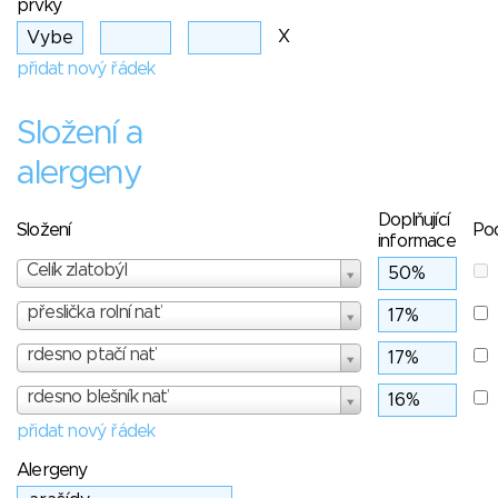
prvky
X
přidat nový řádek
Složení a
alergeny
Doplňující
Složení
Po
informace
Celík zlatobýl
přeslička rolní nať
rdesno ptačí nať
rdesno blešník nať
přidat nový řádek
Alergeny