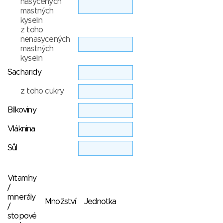
nasycených
mastných
kyselin
z toho
nenasycených
mastných
kyselin
Sacharidy
z toho cukry
Bílkoviny
Vláknina
Sůl
Vitamíny
/
minerály
Množství
Jednotka
/
stopové