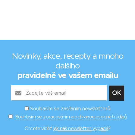
Novinky, akce, recepty a mnoho
dalšího
pravidelně ve vašem emailu
Souhlasím se zasíláním newsletterů
Souhlasím se zpracováním a ochranou osobních údajů
Chcete vidět
jak náš newsletter vypadá
?