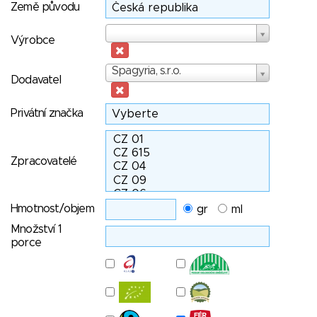
Země původu
Výrobce
Výrobce
Dodavatel
Spagyria, s.r.o.
Dodavatel
Privátní značka
Zpracovatelé
Hmotnost/objem
gr
ml
Množství 1
porce