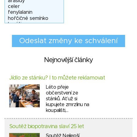
Nejnovější články
Jídlo ze stánku? I to můžete reklamovat
Léto přeje
občerstvení ze
stánků. Ať už si
kupujete zmrzlinu na
koupališti,…
Soutěž biopotravina slaví 25 let
Soutěž Nejlepší