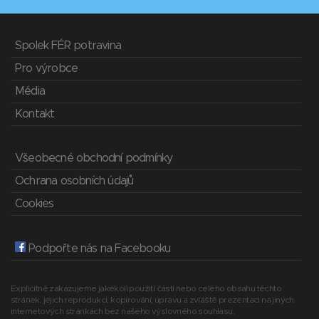
Spolek FÉR potravina
Pro výrobce
Média
Kontakt
Všeobecné obchodní podmínky
Ochrana osobních údajů
Cookies
Podpořte nás na Facebooku
Explicitně zakazujeme jakékoli použití části nebo celého obsahu těchto
stránek, jejich reprodukci, kopírování, úpravu a zvláště prezentaci na jiných
internetových stránkách bez našeho výslovného souhlasu.