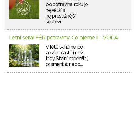
biopotravina roku je
největší a
nejprestižnější
soutěží…
Letní seriál FÉR potraviny: Co pijeme II - VODA
V létě saháme po
lahvích častěji než
jindy. Stolní, minerální,
pramenitá, nebo…