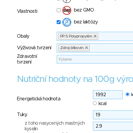
bez GMO
Vlastnosti
bez laktózy
Obaly
PP 5 Polypropylén
Výživová tvrzení
Zdroj bílkovin
Zdravotní
tvrzení
Nutriční hodnoty na 100g výr
Energetická hodnota
kcal
Tuky
z toho nasycených mastných
kyselin