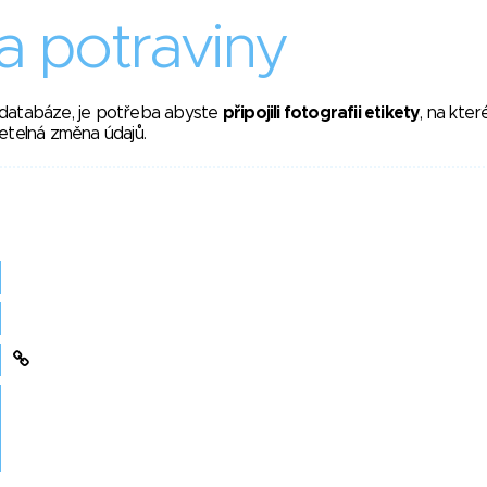
 potraviny
 databáze, je potřeba abyste
připojili fotografii etikety
, na kte
etelná změna údajů.