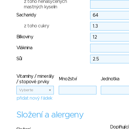
z toho nenasycených
mastných kyselin
Sacharidy
z toho cukry
Bílkoviny
Vláknina
Sůl
Vitamíny / minerály
Množství
Jednotka
/ stopové prvky
Vyberte
přidat nový řádek
Složení a alergeny
Doplňující