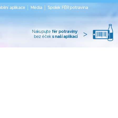
bilní aplikace
Média
Spolek FÉR potravina
Nakupujte
fér potraviny
>
bez éček
s naší aplikací