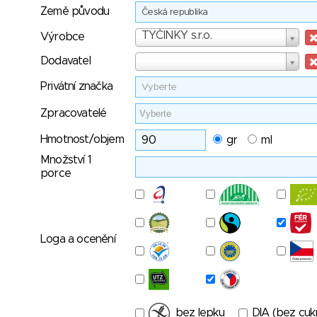
Země původu
Česká republika
Výrobce
TYČINKY s.r.o.
Výrobce
Dodavatel
Dodavatel
Privátní značka
Vyberte
Zpracovatelé
Hmotnost/objem
gr
ml
Množství 1
porce
Loga a ocenění
bez lepku
DIA (bez cuk