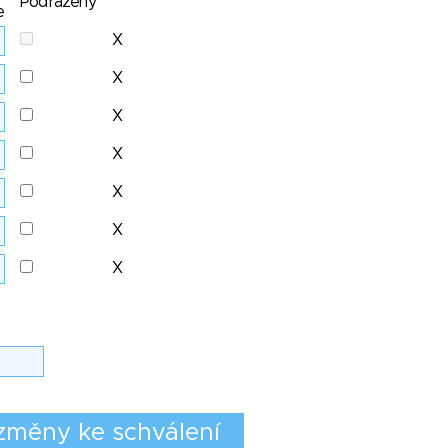
Podřazený
e
X
X
X
X
X
X
X