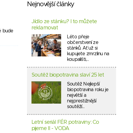
Nejnovější články
Jídlo ze stánku? I to můžete
reklamovat
ré bude
Léto přeje
občerstvení ze
stánků. Ať už si
kupujete zmrzlinu na
koupališti,…
Soutěž biopotravina slaví 25 let
Soutěž Nejlepší
biopotravina roku je
největší a
nejprestižnější
soutěží…
Letní seriál FÉR potraviny: Co
pijeme II - VODA