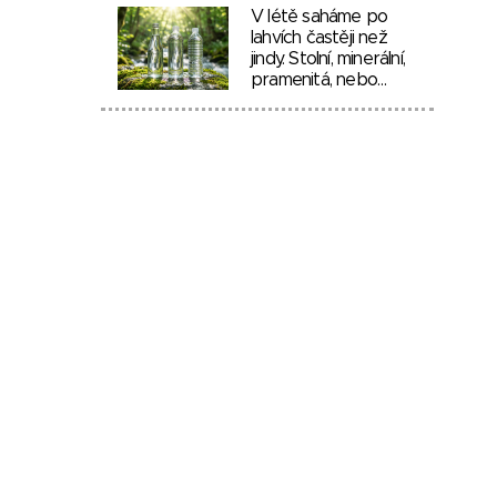
V létě saháme po
lahvích častěji než
jindy. Stolní, minerální,
pramenitá, nebo…