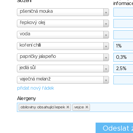
Složení
informac
pšeničná mouka
řepkový olej
voda
koření chilli
papričky jalapeño
jedlá sůl
vaječná melanž
přidat nový řádek
Alergeny
obiloviny obsahující lepek
vejce