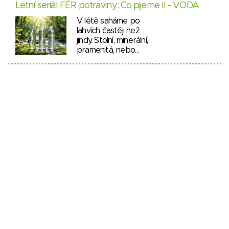
Letní seriál FÉR potraviny: Co pijeme II - VODA
V létě saháme po
lahvích častěji než
jindy. Stolní, minerální,
pramenitá, nebo…