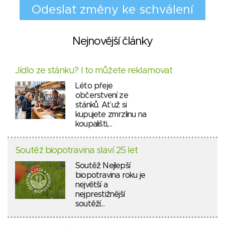
Nejnovější články
Jídlo ze stánku? I to můžete reklamovat
Léto přeje
občerstvení ze
stánků. Ať už si
kupujete zmrzlinu na
koupališti,…
Soutěž biopotravina slaví 25 let
Soutěž Nejlepší
biopotravina roku je
největší a
nejprestižnější
soutěží…