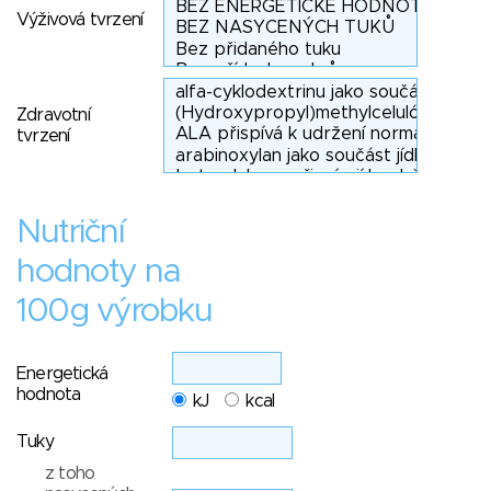
Výživová tvrzení
Zdravotní
tvrzení
Nutriční
hodnoty na
100g výrobku
Energetická
hodnota
kJ
kcal
Tuky
z toho