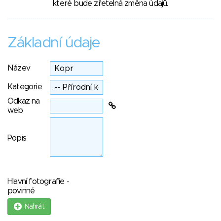
které bude zřetelná změna údajů.
Základní údaje
Název
Kategorie
Odkaz na
web
Popis
Hlavní fotografie -
povinné
Nahrát