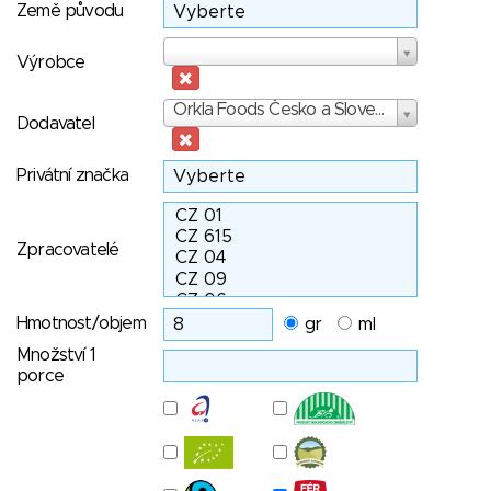
Země původu
Výrobce
Výrobce
Dodavatel
Orkla Foods Česko a Slovensko a.s.
Dodavatel
Privátní značka
Zpracovatelé
Hmotnost/objem
gr
ml
Množství 1
porce