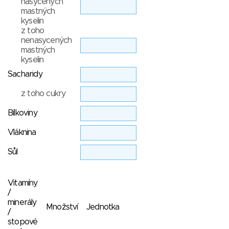
nasycených
mastných
kyselin
z toho
nenasycených
mastných
kyselin
Sacharidy
z toho cukry
Bílkoviny
Vláknina
Sůl
Vitamíny
/
minerály
Množství
Jednotka
/
stopové