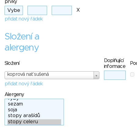
prvky
X
přidat nový řádek
Složení a
alergeny
Doplňující
Složení
Po
informace
koprová nať sušená
přidat nový řádek
Alergeny