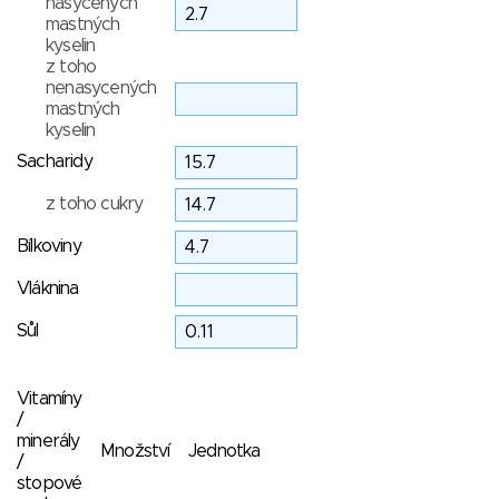
nasycených
mastných
kyselin
z toho
nenasycených
mastných
kyselin
Sacharidy
z toho cukry
Bílkoviny
Vláknina
Sůl
Vitamíny
/
minerály
Množství
Jednotka
/
stopové