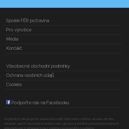
Spolek FÉR potravina
Pro výrobce
Média
Kontakt
Všeobecné obchodní podmínky
Ochrana osobních údajů
Cookies
Podpořte nás na Facebooku
Explicitně zakazujeme jakékoli použití části nebo celého obsahu těchto
stránek, jejich reprodukci, kopírování, úpravu a zvláště prezentaci na jiných
internetových stránkách bez našeho výslovného souhlasu.