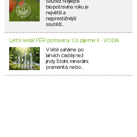
Soutěž Nejlepší
biopotravina roku je
největší a
nejprestižnější
soutěží…
Letní seriál FÉR potraviny: Co pijeme II - VODA
V létě saháme po
lahvích častěji než
jindy. Stolní, minerální,
pramenitá, nebo…