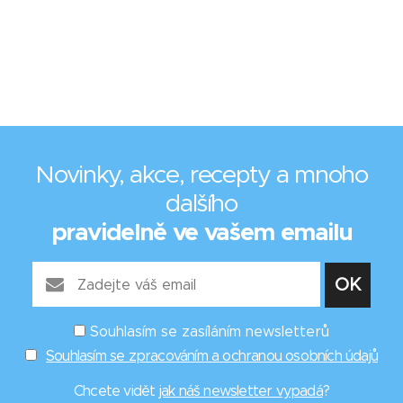
Novinky, akce, recepty a mnoho
dalšího
pravidelně ve vašem emailu
Souhlasím se zasíláním newsletterů
Souhlasím se zpracováním a ochranou osobních údajů
Chcete vidět
jak náš newsletter vypadá
?