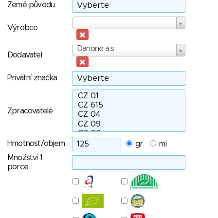
Země původu
Výrobce
Výrobce
Dodavatel
Danone a.s
Dodavatel
Privátní značka
Zpracovatelé
Hmotnost/objem
gr
ml
Množství 1
porce