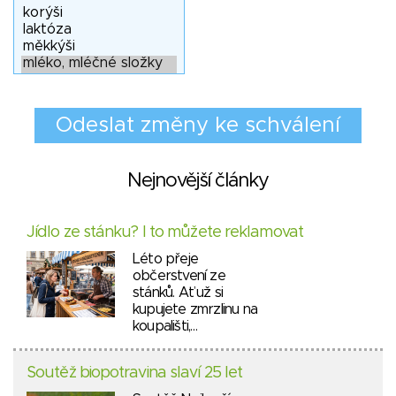
Nejnovější články
Jídlo ze stánku? I to můžete reklamovat
Léto přeje
občerstvení ze
stánků. Ať už si
kupujete zmrzlinu na
koupališti,…
Soutěž biopotravina slaví 25 let