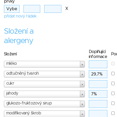
prvky
X
přidat nový řádek
Složení a
alergeny
Doplňující
Složení
Po
informace
mléko
odtučněný tvaroh
cukr
jahody
glukozo-fruktozový sirup
modifikovaný škrob