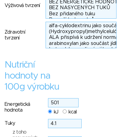
Výživová tvrzení
Zdravotní
tvrzení
Nutriční
hodnoty na
100g výrobku
Energetická
hodnota
kJ
kcal
Tuky
z toho