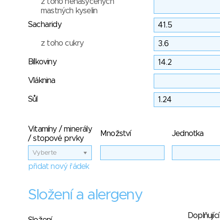
z toho nenasycených
mastných kyselin
Sacharidy
z toho cukry
Bílkoviny
Vláknina
Sůl
Vitamíny / minerály
Množství
Jednotka
/ stopové prvky
Vyberte
přidat nový řádek
Složení a alergeny
Doplňující