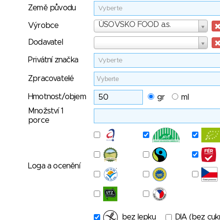
Země původu
Vyberte
Výrobce
ÚSOVSKO FOOD a.s.
Výrobce
Dodavatel
Dodavatel
Privátní značka
Vyberte
Zpracovatelé
Hmotnost/objem
gr
ml
Množství 1
porce
Loga a ocenění
bez lepku
DIA (bez cuk