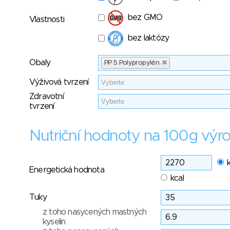
bez GMO
Vlastnosti
bez laktózy
Obaly
PP 5 Polypropylén
Výživová tvrzení
Zdravotní
tvrzení
Nutriční hodnoty na 100g výr
Energetická hodnota
kcal
Tuky
z toho nasycených mastných
kyselin