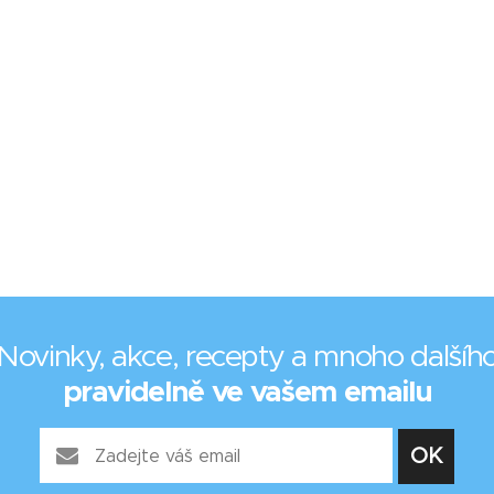
Novinky, akce, recepty a mnoho dalšíh
pravidelně ve vašem emailu