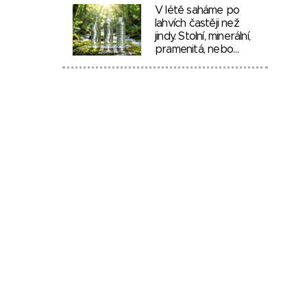
V létě saháme po
lahvích častěji než
jindy. Stolní, minerální,
pramenitá, nebo…