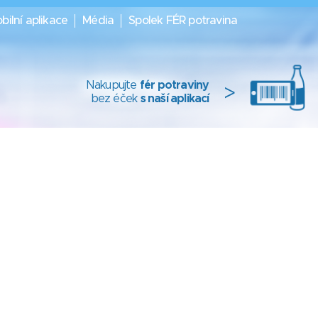
bilní aplikace
Média
Spolek FÉR potravina
Nakupujte
fér potraviny
>
bez éček
s naší aplikací