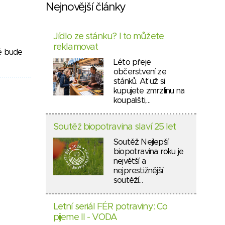
Nejnovější články
Jídlo ze stánku? I to můžete
reklamovat
ré bude
Léto přeje
občerstvení ze
stánků. Ať už si
kupujete zmrzlinu na
koupališti,…
Soutěž biopotravina slaví 25 let
Soutěž Nejlepší
biopotravina roku je
největší a
nejprestižnější
soutěží…
Letní seriál FÉR potraviny: Co
pijeme II - VODA