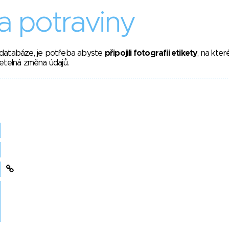
 potraviny
 databáze, je potřeba abyste
připojili fotografii etikety
, na kte
etelná změna údajů.