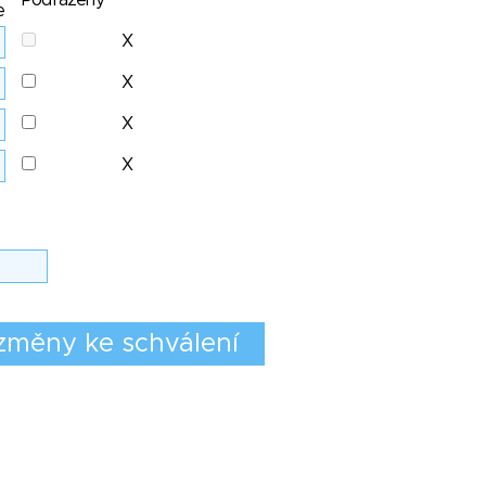
Podřazený
e
X
X
X
X