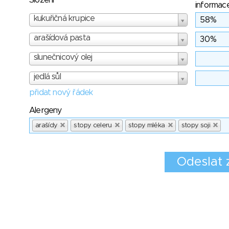
Složení
informac
kukuřičná krupice
arašídová pasta
slunečnicový olej
jedlá sůl
přidat nový řádek
Alergeny
arašídy
stopy celeru
stopy mléka
stopy soji