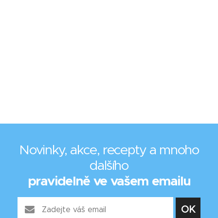
Novinky, akce, recepty a mnoho
dalšího
pravidelně ve vašem emailu