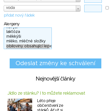
voda
přidat nový řádek
Alergeny
Nejnovější články
Jídlo ze stánku? I to můžete reklamovat
Léto přeje
občerstvení ze
stánků. Ať už si