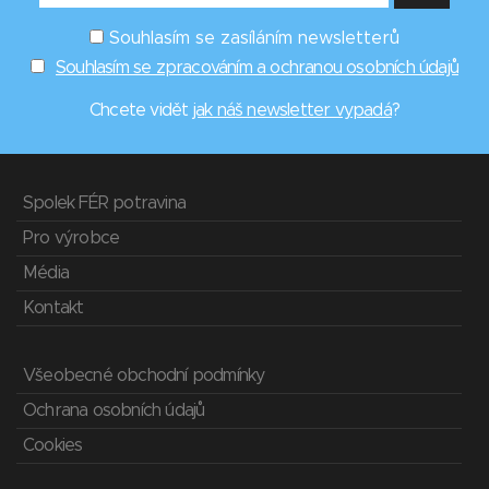
Souhlasím se zasíláním newsletterů
Souhlasím se zpracováním a ochranou osobních údajů
Chcete vidět
jak náš newsletter vypadá
?
Spolek FÉR potravina
Pro výrobce
Média
Kontakt
Všeobecné obchodní podmínky
Ochrana osobních údajů
Cookies