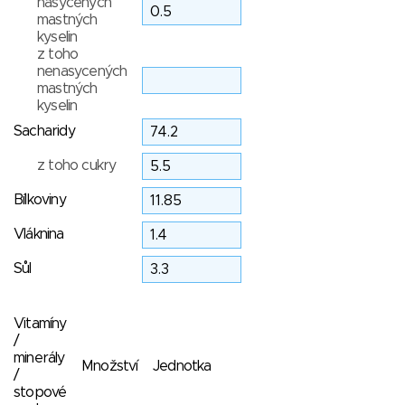
nasycených
mastných
kyselin
z toho
nenasycených
mastných
kyselin
Sacharidy
z toho cukry
Bílkoviny
Vláknina
Sůl
Vitamíny
/
minerály
Množství
Jednotka
/
stopové