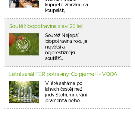
kupujete zmrzlinu na
koupališti,…
Soutěž biopotravina slaví 25 let
Soutěž Nejlepší
biopotravina roku je
největší a
nejprestižnější
soutěží…
Letní seriál FÉR potraviny: Co pijeme II - VODA
V létě saháme po
lahvích častěji než
jindy. Stolní, minerální,
pramenitá, nebo…