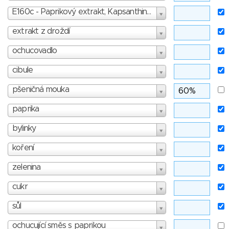
E160c - Paprikový extrakt, Kapsanthin, Kapsorubin - skóre: 0
extrakt z droždí
ochucovadlo
cibule
pšeničná mouka
paprika
bylinky
koření
zelenina
cukr
sůl
ochucující směs s paprikou