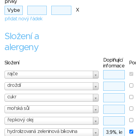
prvky
X
přidat nový řádek
Složení a
alergeny
Doplňující
Složení
Po
informace
rajče
droždí
cukr
mořská sůl
řepkový olej
hydrolizovaná zeleninová bíkovina