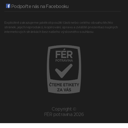
Podpořte nás na Facebooku
Explicitně zakazujeme jakékoli použití části nebo celého obsahu těchto
stránek, jejich reprodukci, kopírování, úpravu a zvláště prezentaci na jiných
internetových stránkách bez našeho výslovného souhlasu.
Copyright ©
FÉR potravina 2026