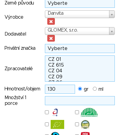
Země původu
Výrobce
Danvita
Výrobce
Dodavatel
GLOMEX, s.r.o.
Dodavatel
Privátní značka
Zpracovatelé
Hmotnost/objem
gr
ml
Množství 1
porce