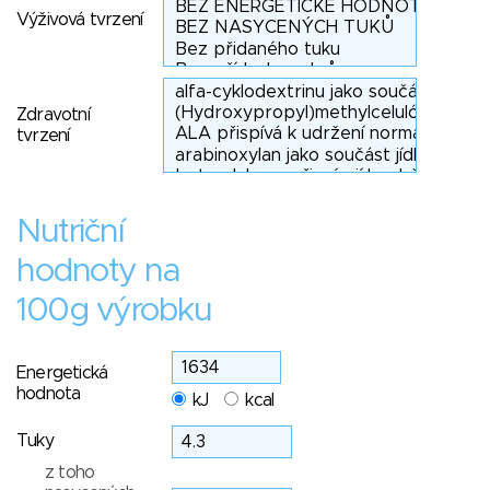
Výživová tvrzení
Zdravotní
tvrzení
Nutriční
hodnoty na
100g výrobku
Energetická
hodnota
kJ
kcal
Tuky
z toho