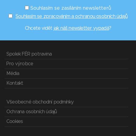
Souhlasím se zasíláním newsletterů
Souhlasím se zpracováním a ochranou osobních údajů
Chcete vidět
jak náš newsletter vypadá
?
Spolek FÉR potravina
Pro výrobce
Média
Kontakt
Všeobecné obchodní podmínky
Ochrana osobních údajů
Cookies