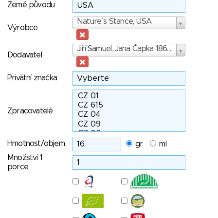
Země původu
Výrobce
Nature´s Stance, USA
Výrobce
Dodavatel
Jiří Samuel, Jana Čapka 186/6, 370 06 České Budějovice
Dodavatel
Privátní značka
Zpracovatelé
Hmotnost/objem
gr
ml
Množství 1
porce