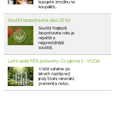
kupujete zmrzlinu na
koupališti,…
Soutěž biopotravina slaví 25 let
Soutěž Nejlepší
biopotravina roku je
největší a
nejprestižnější
soutěží…
Letní seriál FÉR potraviny: Co pijeme II - VODA
V létě saháme po
lahvích častěji než
jindy. Stolní, minerální,
pramenitá, nebo…