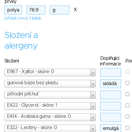
prvky
X
přidat nový řádek
Složení a
alergeny
Doplňující
Složení
Po
informace
E967 - Xylitol - skóre: 0
gumová báze bez plastu
přírodní příchuť
E422 - Glycerol - skóre: 1
E414 - Arabská guma - skóre: 0
E322 - Lecitiny - skóre: 0