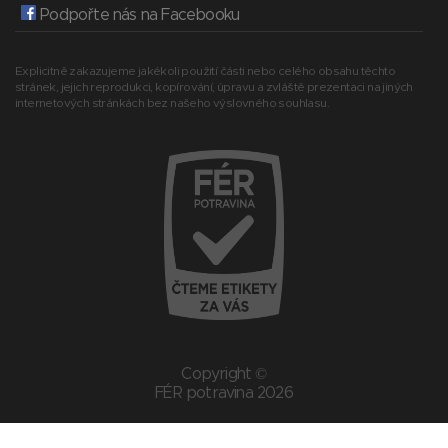
Podpořte nás na Facebooku
Explicitně zakazujeme jakékoli použití části nebo celého obsahu těchto
stránek, jejich reprodukci, kopírování, úpravu a zvláště prezentaci na jiných
internetových stránkách bez našeho výslovného souhlasu.
Copyright ©
FÉR potravina 2026