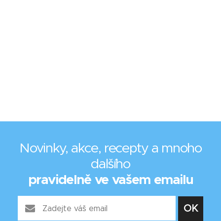
Novinky, akce, recepty a mnoho
dalšího
pravidelně ve vašem emailu