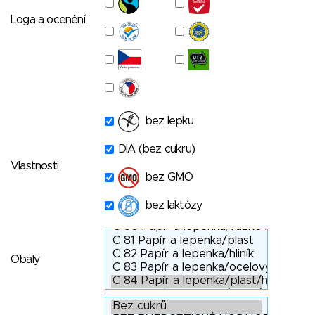
Loga a ocenění
bez lepku
DIA (bez cukru)
Vlastnosti
bez GMO
bez laktózy
Obaly