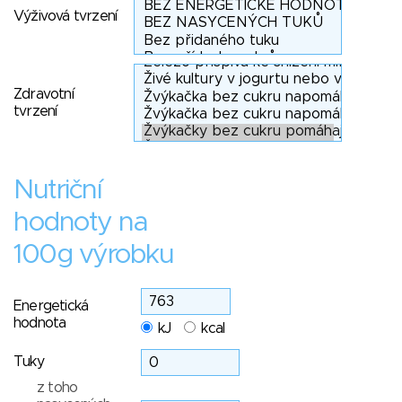
Výživová tvrzení
Zdravotní
tvrzení
Nutriční
hodnoty na
100g výrobku
Energetická
hodnota
kJ
kcal
Tuky
z toho