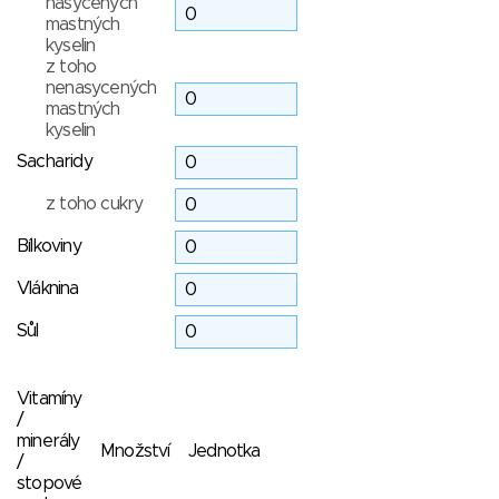
nasycených
mastných
kyselin
z toho
nenasycených
mastných
kyselin
Sacharidy
z toho cukry
Bílkoviny
Vláknina
Sůl
Vitamíny
/
minerály
Množství
Jednotka
/
stopové