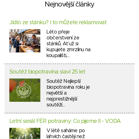
Nejnovější články
Jídlo ze stánku? I to můžete reklamovat
Léto přeje
občerstvení ze
stánků. Ať už si
kupujete zmrzlinu na
koupališti,…
Soutěž biopotravina slaví 25 let
Soutěž Nejlepší
biopotravina roku je
největší a
nejprestižnější
soutěží…
Letní seriál FÉR potraviny: Co pijeme II - VODA
V létě saháme po
lahvích častěji než