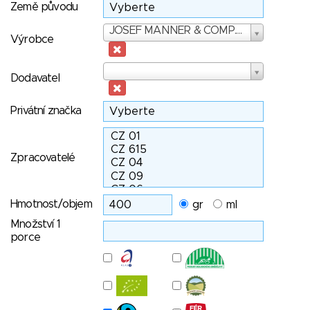
Země původu
Výrobce
JOSEF MANNER & COMP. AG
Výrobce
Dodavatel
Dodavatel
Privátní značka
Zpracovatelé
Hmotnost/objem
gr
ml
Množství 1
porce