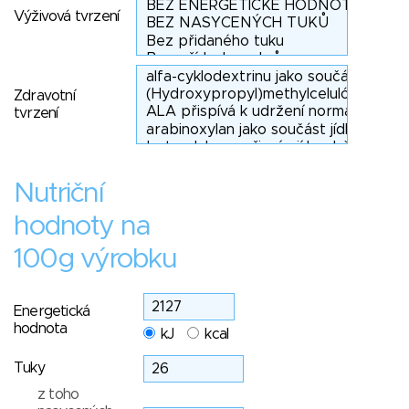
Výživová tvrzení
Zdravotní
tvrzení
Nutriční
hodnoty na
100g výrobku
Energetická
hodnota
kJ
kcal
Tuky
z toho