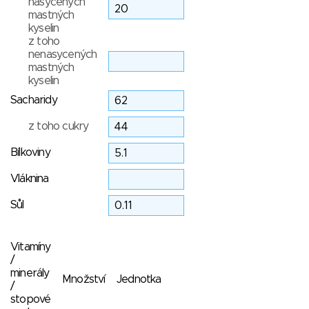
nasycených
mastných
kyselin
z toho
nenasycených
mastných
kyselin
Sacharidy
z toho cukry
Bílkoviny
Vláknina
Sůl
Vitamíny
/
minerály
Množství
Jednotka
/
stopové