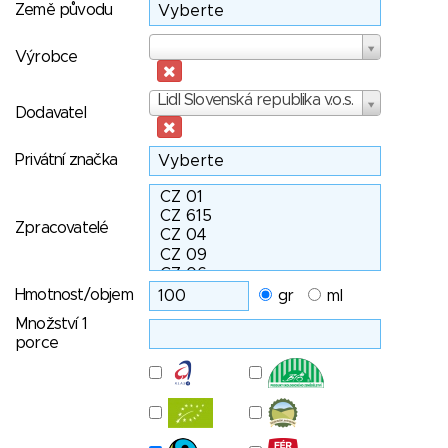
Země původu
Výrobce
Výrobce
Dodavatel
Lidl Slovenská republika v.o.s.
Dodavatel
Privátní značka
Zpracovatelé
Hmotnost/objem
gr
ml
Množství 1
porce