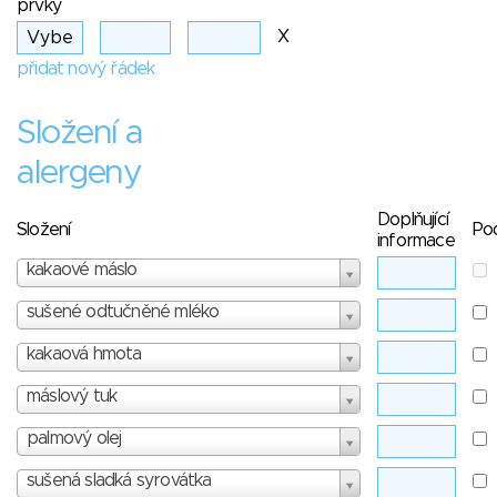
prvky
X
přidat nový řádek
Složení a
alergeny
Doplňující
Složení
Po
informace
kakaové máslo
sušené odtučněné mléko
kakaová hmota
máslový tuk
palmový olej
sušená sladká syrovátka