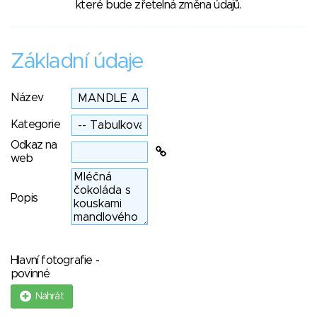
které bude zřetelná změna údajů.
Základní údaje
Název
Kategorie
Odkaz na
web
Popis
Hlavní fotografie -
povinné
Nahrát