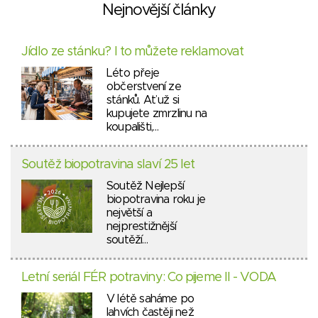
Nejnovější články
Jídlo ze stánku? I to můžete reklamovat
Léto přeje
občerstvení ze
stánků. Ať už si
kupujete zmrzlinu na
koupališti,…
Soutěž biopotravina slaví 25 let
Soutěž Nejlepší
biopotravina roku je
největší a
nejprestižnější
soutěží…
Letní seriál FÉR potraviny: Co pijeme II - VODA
V létě saháme po
lahvích častěji než