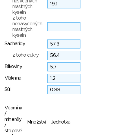
nasycených
mastných
kyselin
z toho
nenasycených
mastných
kyselin
Sacharidy
z toho cukry
Bílkoviny
Vláknina
Sůl
Vitamíny
/
minerály
Množství
Jednotka
/
stopové