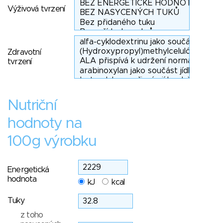
Výživová tvrzení
Zdravotní
tvrzení
Nutriční
hodnoty na
100g výrobku
Energetická
hodnota
kJ
kcal
Tuky
z toho