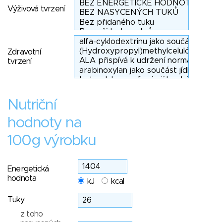
Výživová tvrzení
Zdravotní
tvrzení
Nutriční
hodnoty na
100g výrobku
Energetická
hodnota
kJ
kcal
Tuky
z toho