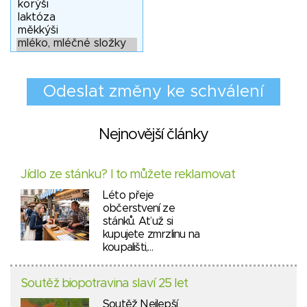
Nejnovější články
Jídlo ze stánku? I to můžete reklamovat
Léto přeje
občerstvení ze
stánků. Ať už si
kupujete zmrzlinu na
koupališti,…
Soutěž biopotravina slaví 25 let
Soutěž Nejlepší