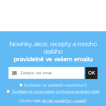
Novinky, akce, recepty a mnoho
dalšího
pravidelně ve vašem emailu
Souhlasím se zasíláním newsletterů
Souhlasím se zpracováním a ochranou osobních údajů
Chcete vidět
jak náš newsletter vypadá
?