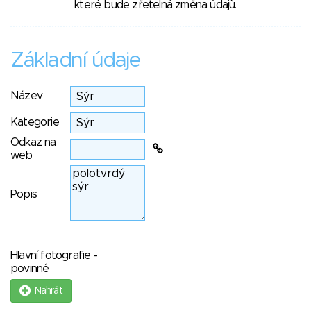
které bude zřetelná změna údajů.
Základní údaje
Název
Kategorie
Odkaz na
web
Popis
Hlavní fotografie -
povinné
Nahrát