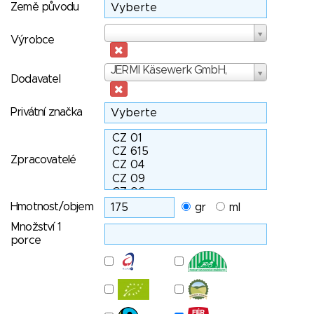
Země původu
Výrobce
Výrobce
Dodavatel
JERMI Käsewerk GmbH,
Dodavatel
Privátní značka
Zpracovatelé
Hmotnost/objem
gr
ml
Množství 1
porce