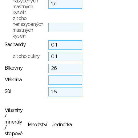
nasycených
mastných
kyselin
z toho
nenasycených
mastných
kyselin
Sacharidy
z toho cukry
Bílkoviny
Vláknina
Sůl
Vitamíny
/
minerály
Množství
Jednotka
/
stopové