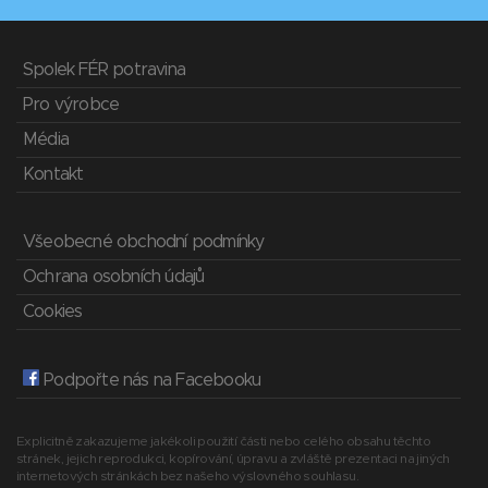
Spolek FÉR potravina
Pro výrobce
Média
Kontakt
Všeobecné obchodní podmínky
Ochrana osobních údajů
Cookies
Podpořte nás na Facebooku
Explicitně zakazujeme jakékoli použití části nebo celého obsahu těchto
stránek, jejich reprodukci, kopírování, úpravu a zvláště prezentaci na jiných
internetových stránkách bez našeho výslovného souhlasu.