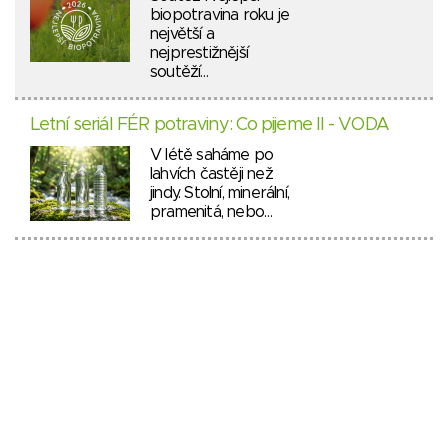
biopotravina roku je
největší a
nejprestižnější
soutěží…
Letní seriál FÉR potraviny: Co pijeme II - VODA
V létě saháme po
lahvích častěji než
jindy. Stolní, minerální,
pramenitá, nebo…