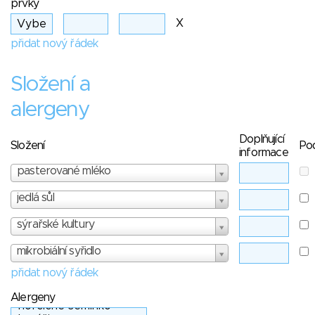
prvky
X
přidat nový řádek
Složení a
alergeny
Doplňující
Složení
Po
informace
pasterované mléko
jedlá sůl
sýrařské kultury
mikrobiální syřidlo
přidat nový řádek
Alergeny