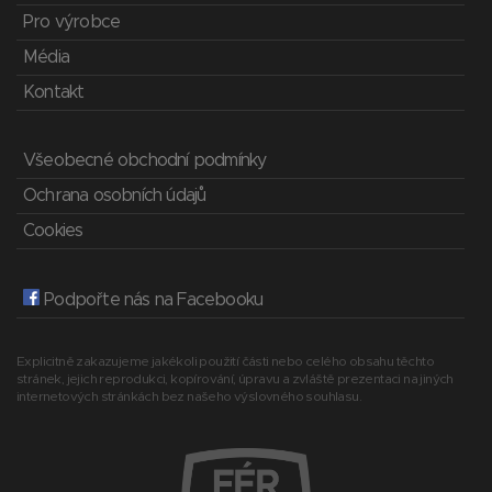
Pro výrobce
Média
Kontakt
Všeobecné obchodní podmínky
Ochrana osobních údajů
Cookies
Podpořte nás na Facebooku
Explicitně zakazujeme jakékoli použití části nebo celého obsahu těchto
stránek, jejich reprodukci, kopírování, úpravu a zvláště prezentaci na jiných
internetových stránkách bez našeho výslovného souhlasu.