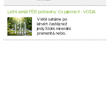
Letní seriál FÉR potraviny: Co pijeme II - VODA
V létě saháme po
lahvích častěji než
jindy. Stolní, minerální,
pramenitá, nebo…