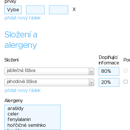
prvky
X
přidat nový řádek
Složení a
alergeny
Doplňující
Složení
Po
informace
jablečná šťáva
jahodová šťáva
přidat nový řádek
Alergeny