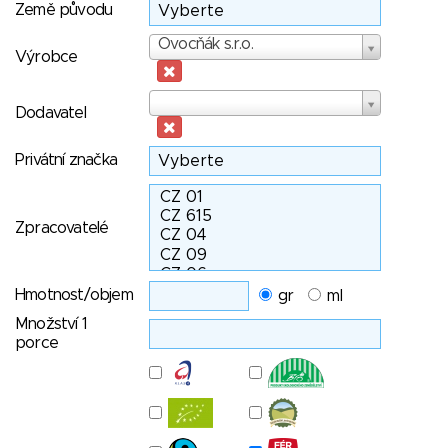
Země původu
Výrobce
Ovocňák s.r.o.
Výrobce
Dodavatel
Dodavatel
Privátní značka
Zpracovatelé
Hmotnost/objem
gr
ml
Množství 1
porce