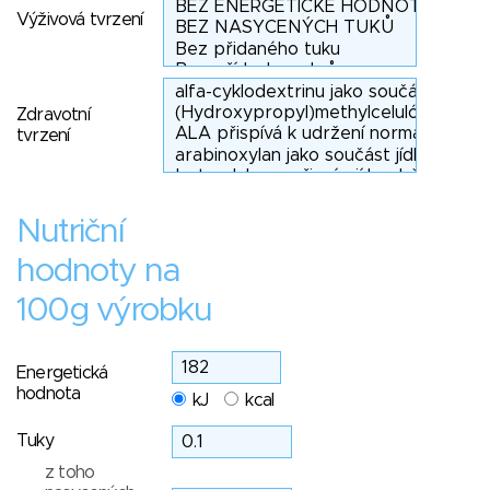
Výživová tvrzení
Zdravotní
tvrzení
Nutriční
hodnoty na
100g výrobku
Energetická
hodnota
kJ
kcal
Tuky
z toho