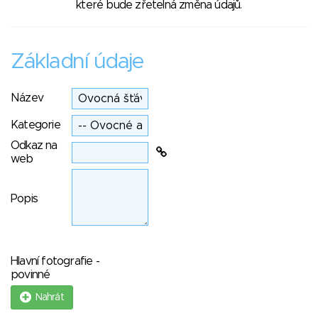
které bude zřetelná změna údajů.
Základní údaje
Název
Kategorie
Odkaz na
web
Popis
Hlavní fotografie -
povinné
Nahrát