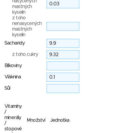
nasycených
mastných
kyselin
z toho
nenasycených
mastných
kyselin
Sacharidy
z toho cukry
Bílkoviny
Vláknina
Sůl
Vitamíny
/
minerály
Množství
Jednotka
/
stopové