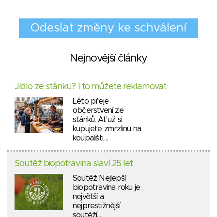
Nejnovější články
Jídlo ze stánku? I to můžete reklamovat
Léto přeje
občerstvení ze
stánků. Ať už si
kupujete zmrzlinu na
koupališti,…
Soutěž biopotravina slaví 25 let
Soutěž Nejlepší
biopotravina roku je
největší a
nejprestižnější
soutěží…