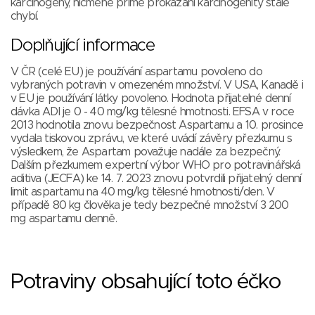
karcinogeny, nicméně přímé prokázání karcinogenity stále
chybí.
Doplňující informace
V ČR (celé EU) je používání aspartamu povoleno do
vybraných potravin v omezeném množství. V USA, Kanadě i
v EU je používání látky povoleno. Hodnota přijatelné denní
dávka ADI je 0 - 40 mg/kg tělesné hmotnosti. EFSA v roce
2013 hodnotila znovu bezpečnost Aspartamu a 10. prosince
vydala tiskovou zprávu, ve které uvádí závěry přezkumu s
výsledkem, že Aspartam považuje nadále za bezpečný.
Dalším přezkumem expertní výbor WHO pro potravinářská
aditiva (JECFA) ke 14. 7. 2023 znovu potvrdili přijatelný denní
limit aspartamu na 40 mg/kg tělesné hmotnosti/den. V
případě 80 kg člověka je tedy bezpečné množství 3 200
mg aspartamu denně.
Potraviny obsahující toto éčko