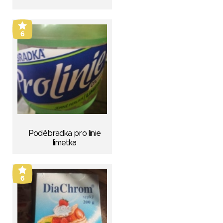
6
Poděbradka pro linie
limetka
6