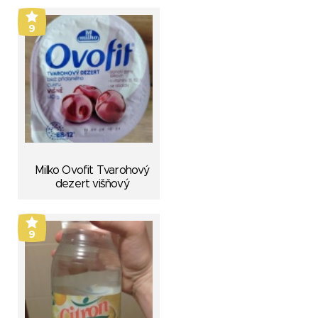
9
Milko Ovofit Tvarohový
dezert višňový
9