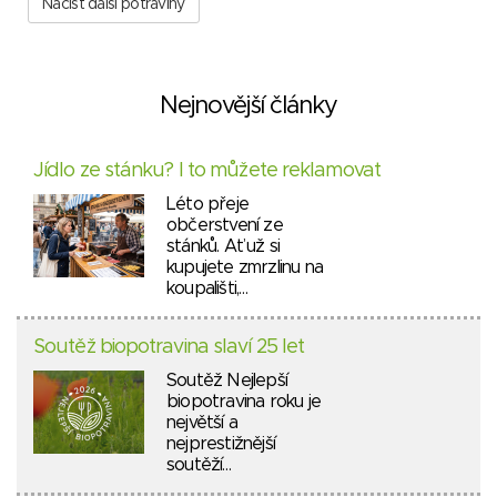
Načíst další potraviny
Nejnovější články
Jídlo ze stánku? I to můžete reklamovat
Léto přeje
občerstvení ze
stánků. Ať už si
kupujete zmrzlinu na
koupališti,…
Soutěž biopotravina slaví 25 let
Soutěž Nejlepší
biopotravina roku je
největší a
nejprestižnější
soutěží…