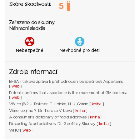
Skóre škodlivosti:
Zařazeno do skupiny:
Náhradní sladidla
Nebezpečné
Nevhodné pro děti
Zdroje informací
EFSA - tisková zpráva k přehodnocení bezpečnosti Aspartamu
[
web
]
Patent confirms that aspartame is the excrement of GM bacteria
[
web
]
Víš, co jíš ? U. Pollmer, C. Hoicke, H. U. Grimm [
kniha
]
Víme, co jíme ?, Dr. Tereza Vrbová [
kniha
]
A consumer's dictionary of food additives [
kniha
]
Decoding food additives, Dr. Geoffrey Skurray [
kniha
]
WHO [
web
]