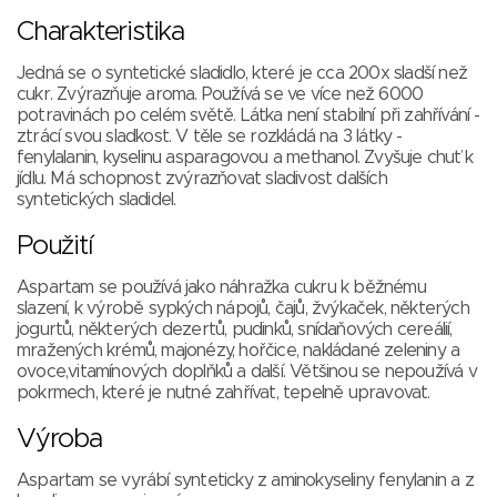
Charakteristika
Jedná se o syntetické sladidlo, které je cca 200x sladší než
cukr. Zvýrazňuje aroma. Používá se ve více než 6000
potravinách po celém světě. Látka není stabilní při zahřívání -
ztrácí svou sladkost. V těle se rozkládá na 3 látky -
fenylalanin, kyselinu asparagovou a methanol. Zvyšuje chuť k
jídlu. Má schopnost zvýrazňovat sladivost dalších
syntetických sladidel.
Použití
Aspartam se používá jako náhražka cukru k běžnému
slazení, k výrobě sypkých nápojů, čajů, žvýkaček, některých
jogurtů, některých dezertů, pudinků, snídaňových cereálií,
mražených krémů, majonézy, hořčice, nakládané zeleniny a
ovoce,vitamínových doplňků a další. Většinou se nepoužívá v
pokrmech, které je nutné zahřívat, tepelně upravovat.
Výroba
Aspartam se vyrábí synteticky z aminokyseliny fenylanin a z