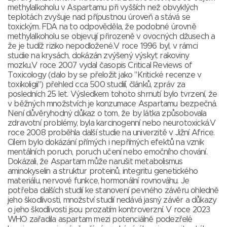
methylalkoholu v Aspartamu při vyšších než obvyklých
teplotách zvyšuje nad přípustnou úroveň a stává se
toxickým. FDA na to odpověděla, že podobné úrovně
methylalkoholu se objevují přirozeně v ovocných džusech a
že je tudíž riziko nepodložené.V roce 1996 byl, v rámci
studie na krysách, dokázán zvýšený výskyt rakoviny
mozku.V roce 2007 vydal časopis Critical Reviews of
Toxicology (dalo by se přeložit jako "Kritické recenze v
toxikoligii") přehled cca 500 studiíí, článků, zpráv za
posledních 25 let. Výsledkem tohoto shrnutí bylo tvrzení, že
v běžných množstvích je konzumace Aspartamu bezpečná.
Není důvěryhodný důkaz o tom, že by látka způsobovala
zdravotní problémy, byla karcinogenní nebo neurotoxická.V
roce 2008 proběhla další studie na univerzitě v Jižní Africe.
Cílem bylo dokázání přímých i nepřímých efektů na vznik
mentálních poruch, poruch učení nebo emočního chování.
Dokázali, že Aspartam může narušit metabolismus
aminokyselin a struktur proteinů, integritu genetického
materiálu, nervové funkce, hormonální rovnováhu. Je
potřeba dalších studií ke stanovení pevného závěru ohledně
jeho škodlivosti, množství studií nedává jasný závěr a důkazy
o jeho škodlivosti jsou prozatím kontroverzní. V roce 2023
WHO zařadila aspartam mezi potenciálně podezřelé