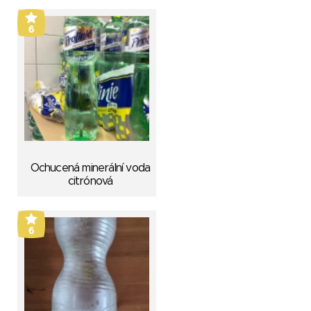
6
Ochucená minerální voda
citrónová
6