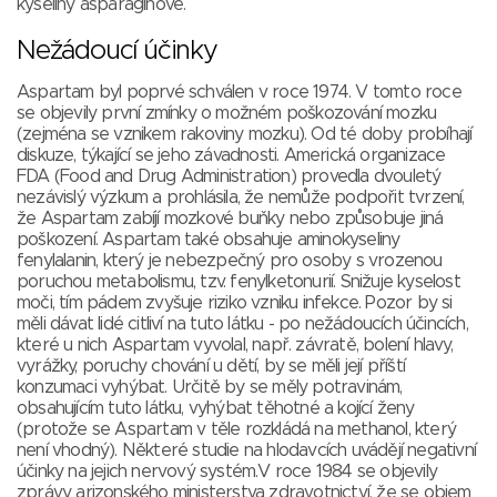
kyseliny asparaginové.
Nežádoucí účinky
Aspartam byl poprvé schválen v roce 1974. V tomto roce
se objevily první zmínky o možném poškozování mozku
(zejména se vznikem rakoviny mozku). Od té doby probíhají
diskuze, týkající se jeho závadnosti. Americká organizace
FDA (Food and Drug Administration) provedla dvouletý
nezávislý výzkum a prohlásila, že nemůže podpořit tvrzení,
že Aspartam zabíjí mozkové buňky nebo způsobuje jiná
poškození. Aspartam také obsahuje aminokyseliny
fenylalanin, který je nebezpečný pro osoby s vrozenou
poruchou metabolismu, tzv. fenylketonurií. Snižuje kyselost
moči, tím pádem zvyšuje riziko vzniku infekce. Pozor by si
měli dávat lidé citliví na tuto látku - po nežádoucích účincích,
které u nich Aspartam vyvolal, např. závratě, bolení hlavy,
vyrážky, poruchy chování u dětí, by se měli její příští
konzumaci vyhýbat. Určitě by se měly potravinám,
obsahujícím tuto látku, vyhýbat těhotné a kojící ženy
(protože se Aspartam v těle rozkládá na methanol, který
není vhodný). Některé studie na hlodavcích uvádějí negativní
účinky na jejich nervový systém.V roce 1984 se objevily
zprávy arizonského ministerstva zdravotnictví, že se objem