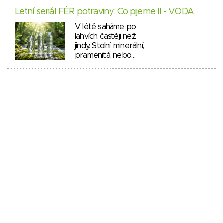
Letní seriál FÉR potraviny: Co pijeme II - VODA
V létě saháme po
lahvích častěji než
jindy. Stolní, minerální,
pramenitá, nebo…