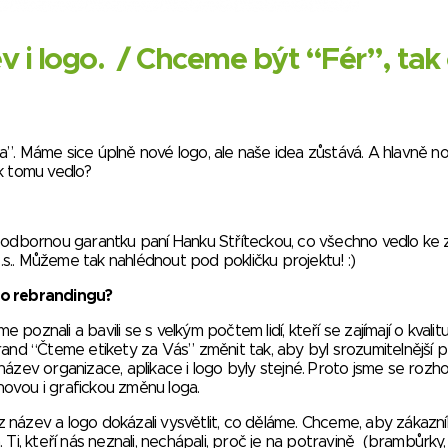
i logo. / Chceme být “Fér”, tak
”. Máme sice úplně nové logo, ale naše idea zůstává. A hlavně n
k tomu vedlo?
a odbornou garantku paní Hanku Stříteckou, co všechno vedlo ke
.. Můžeme tak nahlédnout pod pokličku projektu! :)
do rebrandingu?
oznali a bavili se s velkým počtem lidí, kteří se zajímají o kvalit
 brand “Čteme etikety za Vás” změnit tak, aby byl srozumitelnější 
y název organizace, aplikace i logo byly stejné. Proto jsme se rozho
ovou i grafickou změnu loga.
název a logo dokázali vysvětlit, co děláme. Chceme, aby zákazník
Ti, kteří nás neznali, nechápali, proč je na potravině (brambůrky,