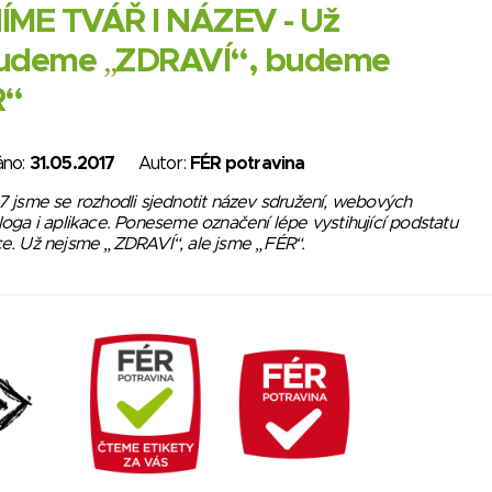
ÍME TVÁŘ I NÁZEV - Už
udeme „ZDRAVÍ“, budeme
R“
áno:
31.05.2017
Autor:
FÉR potravina
17 jsme se rozhodli sjednotit název sdružení, webových
 loga i aplikace. Poneseme označení lépe vystihující podstatu
ce. Už nejsme „ZDRAVÍ“, ale jsme „FÉR“.