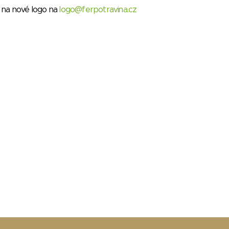
k na nové logo na
logo@ferpotravina.cz