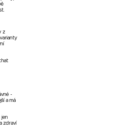
vě
st.
y z
varianty
ní
chat
ávné -
jší a má
 jen
a zdraví