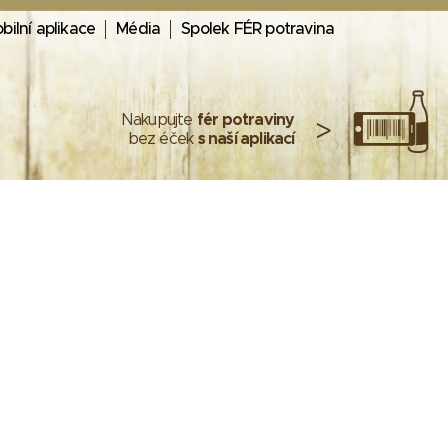
bilní aplikace
Média
Spolek FÉR potravina
Nakupujte
fér potraviny
>
bez éček
s naší aplikací