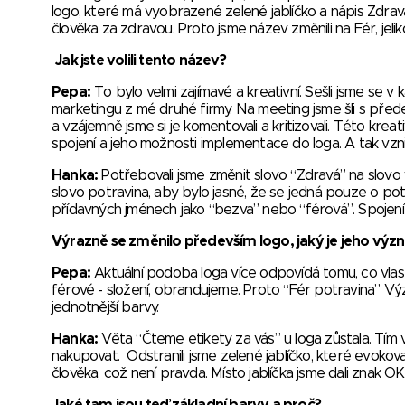
logo, které má vyobrazené zelené jablíčko a nápis Zdrav
člověka za zdravou. Proto jsme název změnili na Fér, jelik
Jak jste volili tento název?
Pepa:
To bylo velmi zajímavé a kreativní. Sešli jsme se v 
marketingu z mé druhé firmy. Na meeting jsme šli s pře
a vzájemně jsme si je komentovali a kritizovali. Této kreat
spojení a jeho možnosti implementace do loga. A tak vznik
Hanka:
Potřebovali jsme změnit slovo “Zdravá” na slovo v
slovo potravina, aby bylo jasné, že se jedná pouze o potr
přídavných jménech jako “bezva” nebo “férová”. Spojení 
Výrazně se změnilo především logo, jaký je jeho výz
Pepa:
Aktuální podoba loga více odpovídá tomu, co vlast
férové - složení, obrandujeme. Proto “Fér potravina” Význa
jednotnější barvy.
Hanka:
Věta “Čteme etikety za vás” u loga zůstala. Tím v
nakupovat. Odstranili jsme zelené jablíčko, které evokova
člověka, což není pravda. Místo jablíčka jsme dali znak O