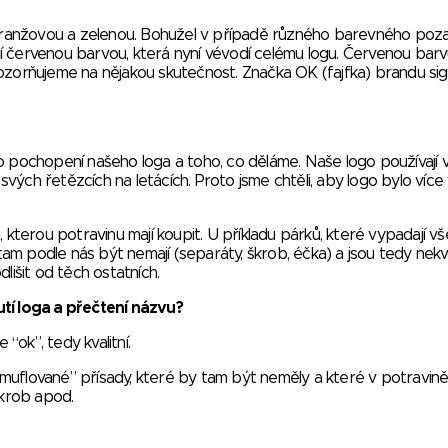
ranžovou a zelenou. Bohužel v případě různého barevného poza
ejní červenou barvou, která nyní vévodí celému logu. Červenou bar
 upozorňujeme na nějakou skutečnost. Značka OK (fajfka) brandu sig
o pochopení našeho loga a toho, co děláme. Naše logo používají 
 svých řetězcích na letácích. Proto jsme chtěli, aby logo bylo více 
, kterou potravinu mají koupit. U příkladu párků, které vypadají v
tam podle nás být nemají (separáty, škrob, éčka) a jsou tedy nekval
lišit od těch ostatních.
utí loga a přečtení názvu?
 “ok”, tedy kvalitní.
muflované” přísady, které by tam být neměly a které v potravin
škrob apod.