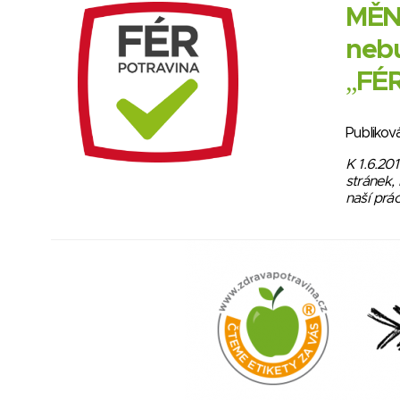
MĚN
neb
„FÉ
Publikov
K 1.6.20
stránek,
naší prá