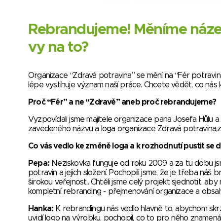
Rebrandujeme! Měníme název 
vy na to?
Organizace “Zdravá potravina” se mění na “Fér potravina
lépe vystihuje význam naší práce. Chcete vědět, co nás 
Proč “Fér” a ne “Zdravě” aneb proč rebrandujeme?
Vyzpovídali jsme majitele organizace pana Josefa Hůlu 
zavedeného názvu a loga organizace Zdravá potravina,z.s
Co vás vedlo ke změně loga a k rozhodnutí pustit se 
Pepa:
Neziskovka funguje od roku 2009 a za tu dobu jsme p
potravin a jejich složení. Pochopili jsme, že je třeba náš
širokou veřejnost.. Chtěli jsme celý projekt sjednotit, ab
kompletní rebranding - přejmenování organizace a obsah
Hanka:
K rebrandingu nás vedlo hlavně to, abychom skrz 
uvidí logo na výrobku, pochopil, co to pro něho znamená. 