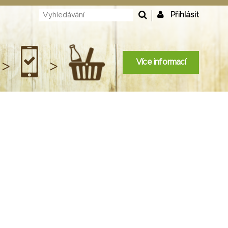
Přihlásit
Více informací
>
>