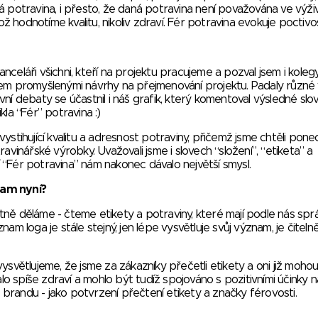
á potravina, i přesto, že daná potravina není považována ve výži
ož hodnotíme kvalitu, nikoliv zdraví. Fér potravina evokuje poctivo
kanceláři všichni, kteří na projektu pracujeme a pozval jsem i koleg
dem promyšlenými návrhy na přejmenování projektu. Padaly různé 
ivní debaty se účastnil i náš grafik, který komentoval výsledné slov
la “Fér” potravina :)
ystihující kvalitu a adresnost potraviny, přičemž jsme chtěli pone
avinářské výrobky. Uvažovali jsme i slovech “složení”, “etiketa” a
“Fér potravina” nám nakonec dávalo největší smysl.
nam nyní?
ně děláme - čteme etikety a potraviny, které mají podle nás spr
m loga je stále stejný, jen lépe vysvětluje svůj význam, je čitelně
ysvětlujeme, že jsme za zákazníky přečetli etikety a oni již mohou
lo spíše zdraví a mohlo být tudíž spojováno s pozitivními účinky n
K brandu - jako potvrzení přečtení etikety a značky férovosti.