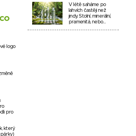
V létě saháme po
lahvích častěji než
 co
jindy. Stolní, minerální,
pramenitá, nebo…
ové logo
 změně
u
pro
dli pro
, který
 párky)