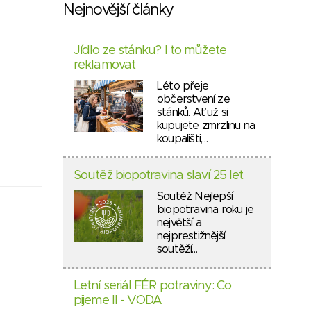
Nejnovější články
Jídlo ze stánku? I to můžete
reklamovat
Léto přeje
občerstvení ze
stánků. Ať už si
kupujete zmrzlinu na
koupališti,…
Soutěž biopotravina slaví 25 let
Soutěž Nejlepší
biopotravina roku je
největší a
nejprestižnější
soutěží…
Letní seriál FÉR potraviny: Co
pijeme II - VODA