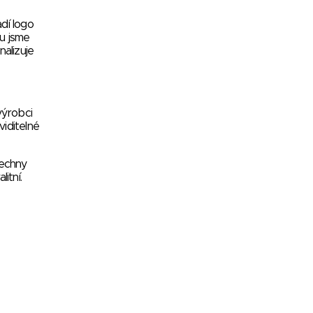
dí logo
vu jsme
nalizuje
výrobci
viditelné
šechny
itní.
ě