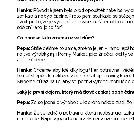
Jaké tam jsou teď základní barvy a proč?
Hanka:
Původně jsem byla proti opouštět naše barvy o
zanikalo a nebylo čitelné. Proto jsem souhlasila se stěž
zvolili proto, že je výrazná a souvisí s naší tématikou -
sdělení “ano, je to fér”.
Co přinese tato změna uživatelům?
Pepa:
Stále děláme to samé, změna je jen v rámci lepšíh
na své výrobky, mj. i Penny Market, jako Značku kvality ve
a lépe čitelné.
Hanka:
Chceme, aby lidé díky logu “Fér potravina” věděli
téměř stejně, ale některé z nich obsahují suroviny, které 
Klademe důraz na to, aby se poctiví výrobci mohli lépe od
Jaký je první dojem, který má člověk získat po shlédn
Pepa:
Že se jedná o výrobek, u kterého někdo zjistil, že je
Hanka:
Že se jedná o potravinu, která neobsahuje “zaka
nechceme. Např. v jogurtu není želatina, v uzenině není 