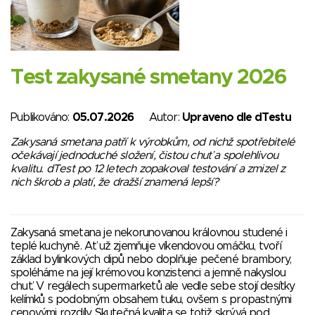
Test zakysané smetany 2026
Publikováno:
05.07.2026
Autor:
Upraveno dle dTestu
Zakysaná smetana patří k výrobkům, od nichž spotřebitelé
očekávají jednoduché složení, čistou chuť a spolehlivou
kvalitu. dTest po 12 letech zopakoval testování a zmizel z
nich škrob a platí, že dražší znamená lepší?
Zakysaná smetana je nekorunovanou královnou studené i
teplé kuchyně. Ať už zjemňuje víkendovou omáčku, tvoří
základ bylinkových dipů nebo doplňuje pečené brambory,
spoléháme na její krémovou konzistenci a jemně nakyslou
chuť. V regálech supermarketů ale vedle sebe stojí desítky
kelímků s podobným obsahem tuku, ovšem s propastnými
cenovými rozdíly. Skutečná kvalita se totiž skrývá pod