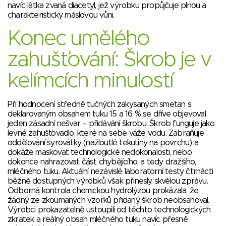
navíc látka zvaná diacetyl, jež výrobku propůjčuje plnou a
charakteristicky máslovou vůni.
Konec umělého
zahušťování: Škrob je v
kelímcích minulostí
Při hodnocení středně tučných zakysaných smetan s
deklarovaným obsahem tuku 15 a 16 % se dříve objevoval
jeden zásadní nešvar – přidávání škrobu. Škrob funguje jako
levné zahušťovadlo, které na sebe váže vodu. Zabraňuje
oddělování syrovátky (nažloutlé tekutiny na povrchu) a
dokáže maskovat technologické nedokonalosti, nebo
dokonce nahrazovat část chybějícího, a tedy dražšího,
mléčného tuku. Aktuální nezávislé laboratorní testy čtrnácti
běžně dostupných výrobků však přinesly skvělou zprávu.
Odborná kontrola chemickou hydrolýzou prokázala, že
žádný ze zkoumaných vzorků přidaný škrob neobsahoval.
Výrobci prokazatelně ustoupili od těchto technologických
zkratek a reálný obsah mléčného tuku navíc přesně