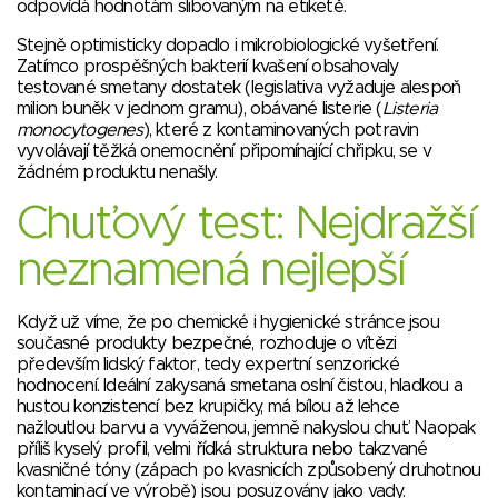
odpovídá hodnotám slibovaným na etiketě.
Stejně optimisticky dopadlo i mikrobiologické vyšetření.
Zatímco prospěšných bakterií kvašení obsahovaly
testované smetany dostatek (legislativa vyžaduje alespoň
milion buněk v jednom gramu), obávané listerie (
Listeria
monocytogenes
), které z kontaminovaných potravin
vyvolávají těžká onemocnění připomínající chřipku, se v
žádném produktu nenašly.
Chuťový test: Nejdražší
neznamená nejlepší
Když už víme, že po chemické i hygienické stránce jsou
současné produkty bezpečné, rozhoduje o vítězi
především lidský faktor, tedy expertní senzorické
hodnocení. Ideální zakysaná smetana oslní čistou, hladkou a
hustou konzistencí bez krupičky, má bílou až lehce
nažloutlou barvu a vyváženou, jemně nakyslou chuť. Naopak
příliš kyselý profil, velmi řídká struktura nebo takzvané
kvasničné tóny (zápach po kvasnicích způsobený druhotnou
kontaminací ve výrobě) jsou posuzovány jako vady.