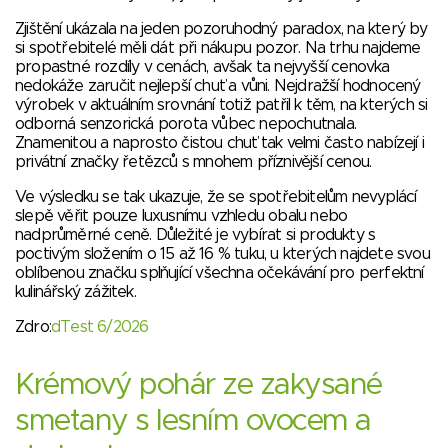
Zjištění ukázala na jeden pozoruhodný paradox, na který by
si spotřebitelé měli dát při nákupu pozor. Na trhu najdeme
propastné rozdíly v cenách, avšak ta nejvyšší cenovka
nedokáže zaručit nejlepší chuť a vůni. Nejdražší hodnocený
výrobek v aktuálním srovnání totiž patřil k těm, na kterých si
odborná senzorická porota vůbec nepochutnala.
Znamenitou a naprosto čistou chuť tak velmi často nabízejí i
privátní značky řetězců s mnohem příznivější cenou.
Ve výsledku se tak ukazuje, že se spotřebitelům nevyplácí
slepě věřit pouze luxusnímu vzhledu obalu nebo
nadprůměrné ceně. Důležité je vybírat si produkty s
poctivým složením o 15 až 16 % tuku, u kterých najdete svou
oblíbenou značku splňující všechna očekávání pro perfektní
kulinářský zážitek.
Zdro:
dTest 6/2026
Krémový pohár ze zakysané
smetany s lesním ovocem a