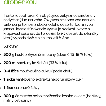
drobenkou
Tento recept promění obyčejnou zakysanou smetanu v
nadýchaný, luxusní krém. Zakysaná smetana zde není jen
přílohou; je to nosná složka celého dezertu, která svou
jemnou kyselostí dokonale vyvažuje sladkost ovoce a
křupavost sušenek. Je to ideální, lehký dezert do skleničky,
který vypadá skvěle a chutná ještě lépe.
Suroviny:
500 g
husté zakysané smetany (ideálně 16–18 % tuku)
200 ml
smetany ke šlehání (33 % tuku)
3–4 lžíce
moučkového cukru (podle chuti)
1 lžička
vanilkového extraktu nebo vanilkový cukr
1 lžíce
citronové šťávy
300 g
čerstvého nebo mraženého lesního ovoce (borůvky,
maliny, ostružiny)