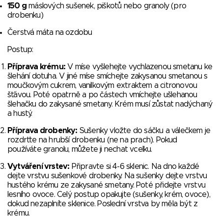
150 g
máslových sušenek, piškotů nebo granoly (pro
drobenku)
Čerstvá máta na ozdobu
Postup:
Příprava krému:
V míse vyšlehejte vychlazenou smetanu ke
šlehání dotuha. V jiné míse smíchejte zakysanou smetanou s
moučkovým cukrem, vanilkovým extraktem a citronovou
šťávou. Poté opatrně a po částech vmíchejte ušlehanou
šlehačku do zakysané smetany. Krém musí zůstat nadýchaný
a hustý.
Příprava drobenky:
Sušenky vložte do sáčku a válečkem je
rozdrťte na hrubší drobenku (ne na prach). Pokud
používáte granolu, můžete ji nechat vcelku.
Vytváření vrstev:
Připravte si 4-6 sklenic. Na dno každé
dejte vrstvu sušenkové drobenky. Na sušenky dejte vrstvu
hustého krému ze zakysané smetany. Poté přidejte vrstvu
lesního ovoce. Celý postup opakujte (sušenky, krém, ovoce),
dokud nezaplníte sklenice. Poslední vrstva by měla být z
krému.