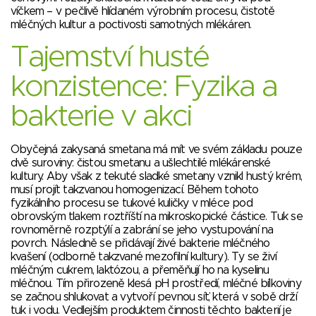
víčkem – v pečlivě hlídaném výrobním procesu, čistotě
mléčných kultur a poctivosti samotných mlékáren.
Tajemství husté
konzistence: Fyzika a
bakterie v akci
Obyčejná zakysaná smetana má mít ve svém základu pouze
dvě suroviny: čistou smetanu a ušlechtilé mlékárenské
kultury. Aby však z tekuté sladké smetany vznikl hustý krém,
musí projít takzvanou homogenizací. Během tohoto
fyzikálního procesu se tukové kuličky v mléce pod
obrovským tlakem roztříští na mikroskopické částice. Tuk se
rovnoměrně rozptýlí a zabrání se jeho vystupování na
povrch. Následně se přidávají živé bakterie mléčného
kvašení (odborně takzvané mezofilní kultury). Ty se živí
mléčným cukrem, laktózou, a přeměňují ho na kyselinu
mléčnou. Tím přirozeně klesá pH prostředí, mléčné bílkoviny
se začnou shlukovat a vytvoří pevnou síť, která v sobě drží
tuk i vodu. Vedlejším produktem činnosti těchto bakterií je