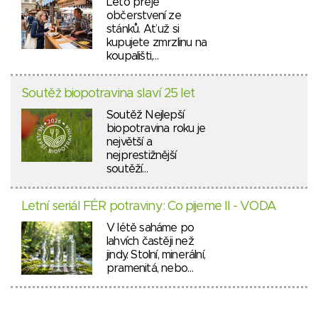
Léto přeje
občerstvení ze
stánků. Ať už si
kupujete zmrzlinu na
koupališti,…
Soutěž biopotravina slaví 25 let
Soutěž Nejlepší
biopotravina roku je
největší a
nejprestižnější
soutěží…
Letní seriál FÉR potraviny: Co pijeme II - VODA
V létě saháme po
lahvích častěji než
jindy. Stolní, minerální,
pramenitá, nebo…