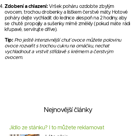
Zdobení a chlazení:
Vršek poháru ozdobte zbylým
ovocem, trochou drobenky a lístkem čerstvé máty. Hotové
poháry dejte vychladit do lednice alespoň na 2 hodiny, aby
se chutě propojily a sušenky mírně změkly (pokud máte rádi
křupavé, servírujte dříve).
Tip:
Pro ještě intenzivnější chuť ovoce můžete polovinu
ovoce rozvařit s trochou cukru na omáčku, nechat
vychladnout a vrstvit střídavě s krémem a čerstvým
ovocem.
Nejnovější články
Jídlo ze stánku? I to můžete reklamovat