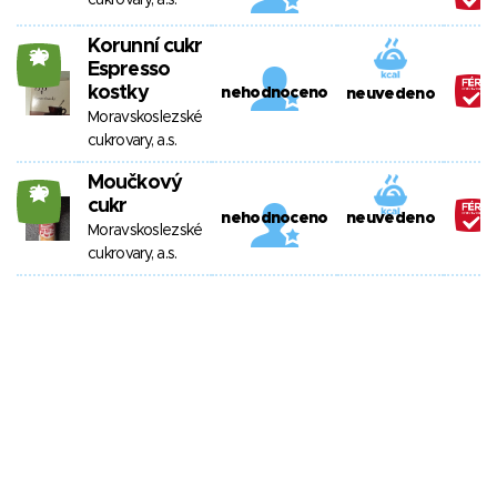
cukrovary, a.s.
Korunní cukr
20
Espresso
kostky
nehodnoceno
neuvedeno
Moravskoslezské
cukrovary, a.s.
Moučkový
20
cukr
nehodnoceno
neuvedeno
Moravskoslezské
cukrovary, a.s.