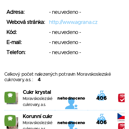
Adresa:
- neuvedeno -
Webová stránka:
http://www.agrana.cz
Kód:
- neuvedeno -
E-mail:
- neuvedeno -
Telefon:
- neuvedeno -
Celkový počet nalezených potravin Moravskoslezské
cukrovary, a.s. :
4
Cukr krystal
26
406
nehodnoceno
Moravskoslezské
cukrovary, a.s.
Korunní cukr
26
406
Moravskoslezské
nehodnoceno