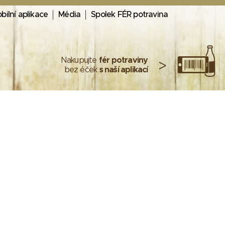
bilní aplikace
Média
Spolek FÉR potravina
Nakupujte
fér potraviny
>
bez éček
s naší aplikací