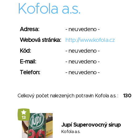
Kofola a.s.
Adresa:
- neuvedeno -
Webová stránka:
http://www.kofola.cz
Kód:
- neuvedeno -
E-mail:
- neuvedeno -
Telefon:
- neuvedeno -
Celkový počet nalezených potravin Kofola a.s. :
130
13
Jupí Superovocný sirup
Kofola a.s.