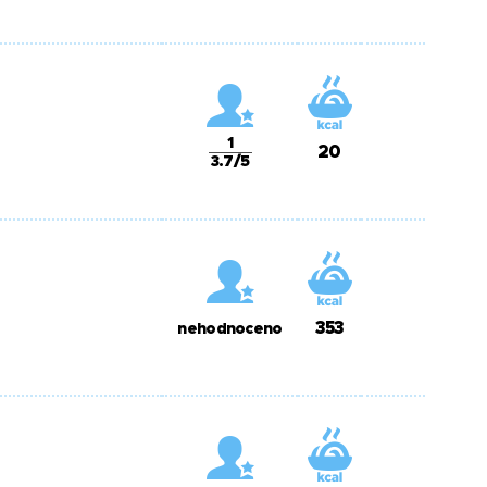
1
20
3.7/5
353
nehodnoceno