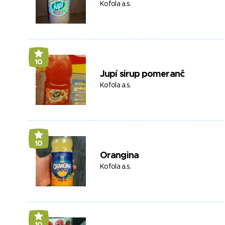
Kofola a.s.
10
Jupí sirup pomeranč
Kofola a.s.
10
Orangina
Kofola a.s.