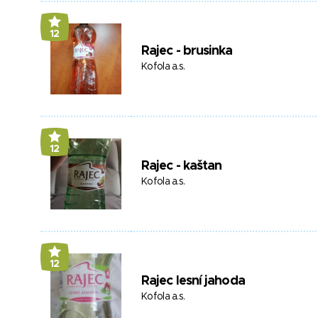
12
Rajec - brusinka
Kofola a.s.
12
Rajec - kaštan
Kofola a.s.
12
Rajec lesní jahoda
Kofola a.s.