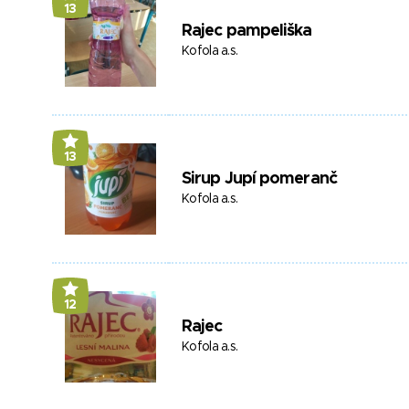
13
Rajec pampeliška
Kofola a.s.
13
Sirup Jupí pomeranč
Kofola a.s.
12
Rajec
Kofola a.s.