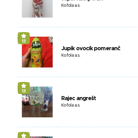
Kofola a.s.
13
Jupík ovocík pomeranč
Kofola a.s.
13
Rajec angrešt
Kofola a.s.