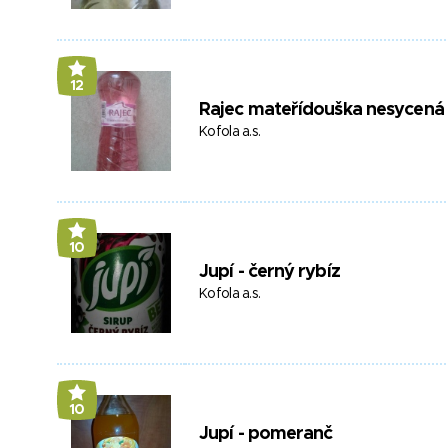
12
Rajec mateřídouška nesycená
Kofola a.s.
10
Jupí - černý rybíz
Kofola a.s.
10
Jupí - pomeranč