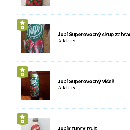
13
Jupí Superovocný sirup zahra
Kofola a.s.
13
Jupí Superovocný višeň
Kofola a.s.
13
Jupík funny fruit