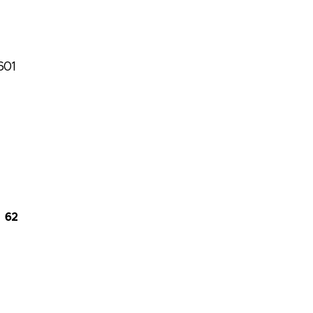
601
:
62