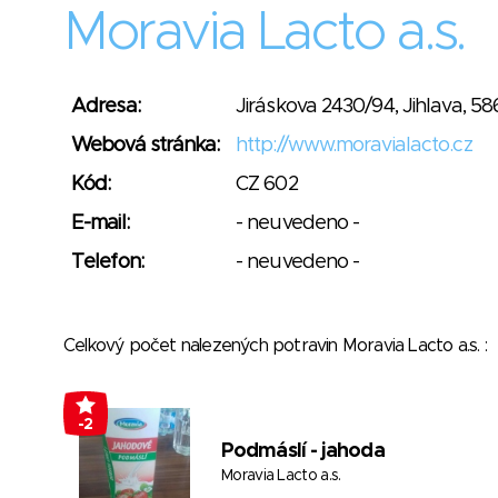
Moravia Lacto a.s.
Adresa:
Jiráskova 2430/94, Jihlava, 58
Webová stránka:
http://www.moravialacto.cz
Kód:
CZ 602
E-mail:
- neuvedeno -
Telefon:
- neuvedeno -
Celkový počet nalezených potravin Moravia Lacto a.s. 
-2
Podmáslí - jahoda
Moravia Lacto a.s.