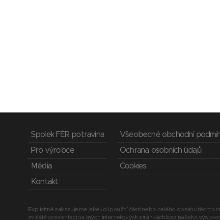
Spolek FÉR potravina
Všeobecné obchodní podmí
Pro výrobce
Ochrana osobních údajů
Média
Cookies
Kontakt
Explicitně zakazujeme jakékoli použití části nebo celého obsahu těchto st
zvláště prezentaci na jiných internetových stránkách bez našeho výslov