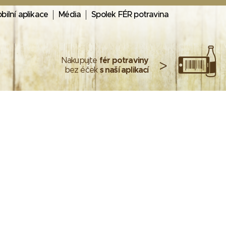
bilní aplikace
Média
Spolek FÉR potravina
Nakupujte
fér potraviny
>
bez éček
s naší aplikací