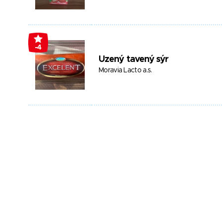
-4
Uzený tavený sýr
Moravia Lacto a.s.