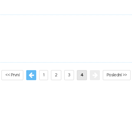
<< První
1
2
3
4
Poslední >>