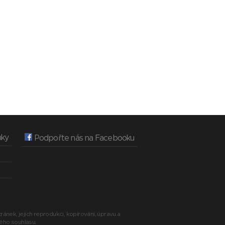
nky
Podpořte nás na Facebooku
ránek, jejich reprodukci, kopírování, úpravu a
ného souhlasu.