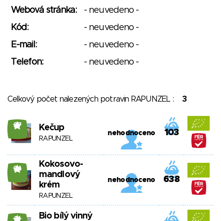
Webová stránka:
- neuvedeno -
Kód:
- neuvedeno -
E-mail:
- neuvedeno -
Telefon:
- neuvedeno -
Celkový počet nalezených potravin RAPUNZEL :
3
27
Kečup
103
nehodnoceno
RAPUNZEL
Kokosovo-
24
mandlový
638
nehodnoceno
krém
RAPUNZEL
Bio bílý vinný
21