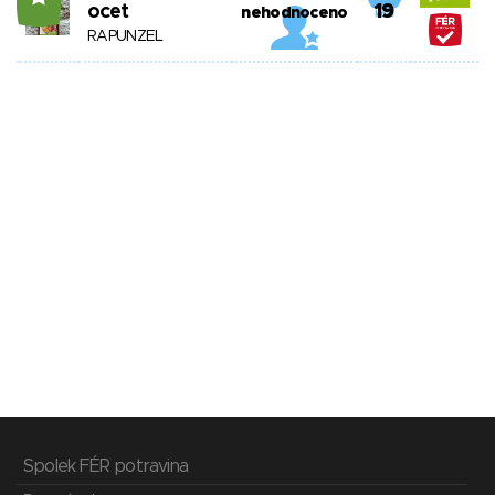
ocet
19
nehodnoceno
RAPUNZEL
Spolek FÉR potravina