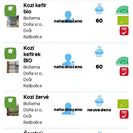
Kozí kefír
27
bio
Biofarma
60
nehodnoceno
DoRa s.r.o.,
Dvůr
Ratibořice
Kozí
27
kefírek
BIO
60
nehodnoceno
Biofarma
DoRa s.r.o.,
Dvůr
Ratibořice
Kozí žervé
27
Biofarma
nehodnoceno
DoRa s.r.o.,
neuvedeno
Dvůr
Ratibořice