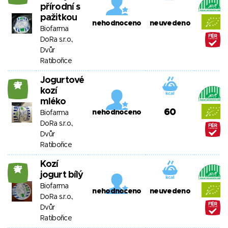
přírodní s
pažitkou
nehodnoceno
neuvedeno
Biofarma
DoRa s.r.o.,
Dvůr
Ratibořice
Jogurtové
27
kozí
mléko
60
nehodnoceno
Biofarma
DoRa s.r.o.,
Dvůr
Ratibořice
Kozí
27
jogurt bílý
Biofarma
nehodnoceno
neuvedeno
DoRa s.r.o.,
Dvůr
Ratibořice