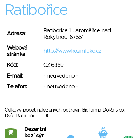
Ratibořice
Ratibořice 1, Jaroměřice nad
Adresa:
Rokytnou, 67551
Webová
http://www.kozimleko.cz
stránka:
Kód:
CZ 6359
E-mail:
- neuvedeno -
Telefon:
- neuvedeno -
Celkový počet nalezených potravin Biofarma DoRa s.r.o.,
Dvůr Ratibořice :
8
Dezertní
27
kozí sýr