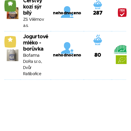
Čerstvý
26
kozí sýr
bílý
287
nehodnoceno
ZS Vilémov
a.s.
Jogurtové
6
mléko -
borůvka
80
nehodnoceno
Biofarma
DoRa s.r.o.,
Dvůr
Ratibořice