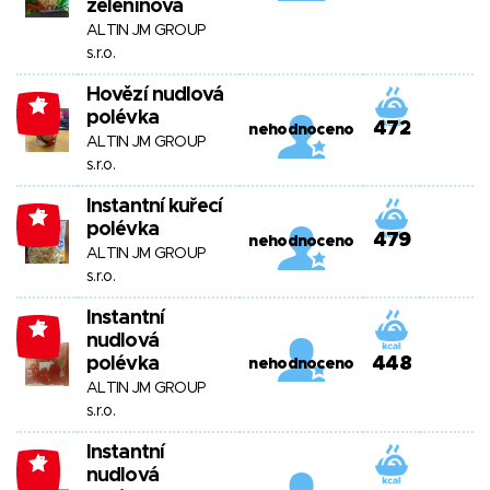
zeleninová
ALTIN JM GROUP
s.r.o.
Hovězí nudlová
-7
polévka
472
nehodnoceno
ALTIN JM GROUP
s.r.o.
Instantní kuřecí
-7
polévka
479
nehodnoceno
ALTIN JM GROUP
s.r.o.
Instantní
-7
nudlová
polévka
448
nehodnoceno
ALTIN JM GROUP
s.r.o.
Instantní
-7
nudlová