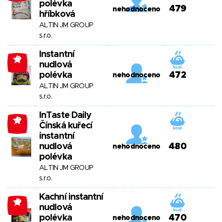
polévka
479
nehodnoceno
hříbková
ALTIN JM GROUP
s.r.o.
Instantní
-9
nudlová
polévka
472
nehodnoceno
ALTIN JM GROUP
s.r.o.
InTaste Daily
-9
Čínská kuřecí
instantní
nudlová
480
nehodnoceno
polévka
ALTIN JM GROUP
s.r.o.
Kachní instantní
-9
nudlová
polévka
470
nehodnoceno