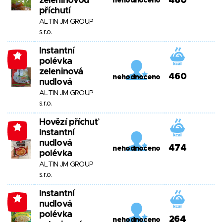
zeleninovou
460
nehodnoceno
příchutí
ALTIN JM GROUP
s.r.o.
Instantní
-3
polévka
zeleninová
460
nehodnoceno
nudlová
ALTIN JM GROUP
s.r.o.
Hovězí příchuť
-4
Instantní
nudlová
474
nehodnoceno
polévka
ALTIN JM GROUP
s.r.o.
Instantní
-4
nudlová
polévka
264
nehodnoceno