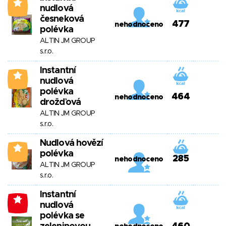
4
nudlová
česneková
477
nehodnoceno
polévka
ALTIN JM GROUP
s.r.o.
Instantní
4
nudlová
polévka
464
nehodnoceno
drožďová
ALTIN JM GROUP
s.r.o.
Nudlová hovězí
3
polévka
285
nehodnoceno
ALTIN JM GROUP
s.r.o.
Instantní
-1
nudlová
polévka se