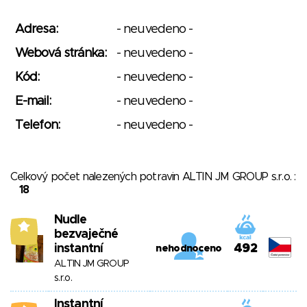
Adresa:
- neuvedeno -
Webová stránka:
- neuvedeno -
Kód:
- neuvedeno -
E-mail:
- neuvedeno -
Telefon:
- neuvedeno -
Celkový počet nalezených potravin ALTIN JM GROUP s.r.o. :
18
Nudle
9
bezvaječné
instantní
492
nehodnoceno
ALTIN JM GROUP
s.r.o.
Instantní