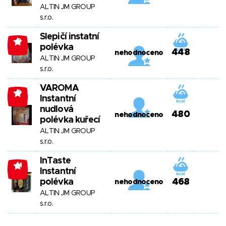
ALTIN JM GROUP
s.r.o.
Slepičí instatní
-9
polévka
448
nehodnoceno
ALTIN JM GROUP
s.r.o.
VAROMA
-9
Instantní
nudlová
480
nehodnoceno
polévka kuřecí
ALTIN JM GROUP
s.r.o.
InTaste
-11
Instantní
polévka
468
nehodnoceno
ALTIN JM GROUP
s.r.o.